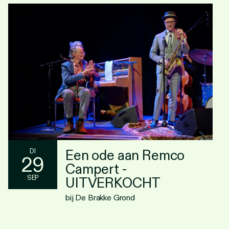
Een ode aan Remco
DI
29
Campert -
SEP
UITVERKOCHT
bij De Brakke Grond