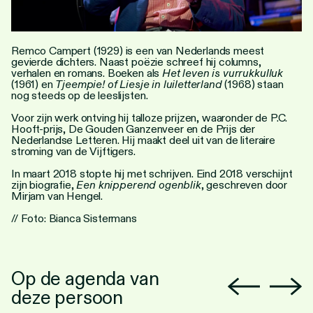
Personen
Toegankelijkheid
Remco Campert (1929) is een van Nederlands meest
gevierde dichters. Naast poëzie schreef hij columns,
Stadsdichter
verhalen en romans. Boeken als
Het leven is vurrukkulluk
(1961) en
Tjeempie! of Liesje in luiletterland
(1968) staan
nog steeds op de leeslijsten.
Voor zijn werk ontving hij talloze prijzen, waaronder de P.C.
Hooft-prijs, De Gouden Ganzenveer en de Prijs der
Nederlandse Letteren. Hij maakt deel uit van de literaire
stroming van de Vijftigers.
In maart 2018 stopte hij met schrijven. Eind 2018 verschijnt
zijn biografie,
Een knipperend ogenblik
, geschreven door
Mirjam van Hengel.
// Foto: Bianca Sistermans
Op de agenda van
deze persoon