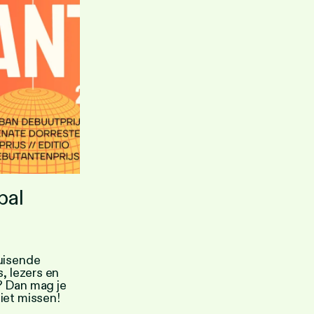
bal
uisende
s, lezers en
? Dan mag je
iet missen!