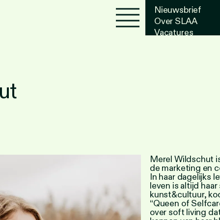
Nieuwsbrief
Over SLAA
Vacatures
Agenda
ut
Merel Wildschut is
de marketing en c
In haar dagelijks
leven is altijd haa
kunst&cultuur, koo
“Queen of Selfca
over soft living d