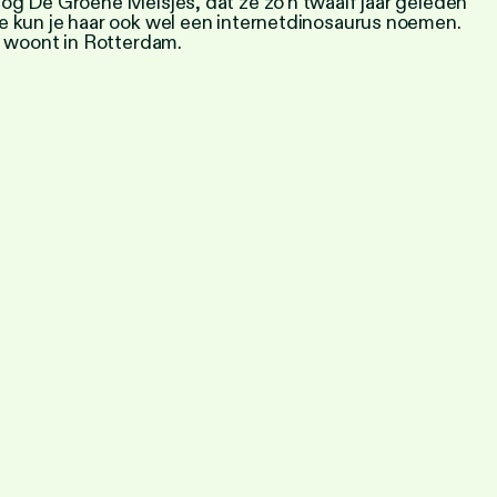
log De Groene Meisjes, dat ze zo’n twaalf jaar geleden
e kun je haar ook wel een internetdinosaurus noemen.
n woont in Rotterdam.