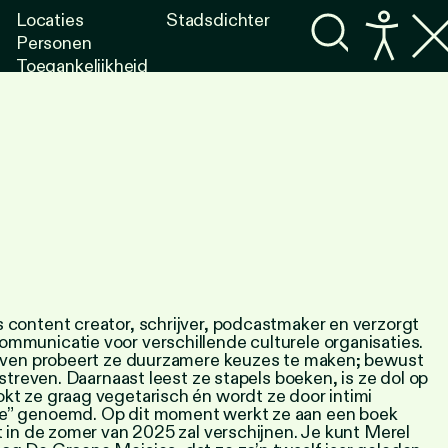
Locaties
Stadsdichter
Personen
Toegankelijkheid
Programma's
Lezen
Luisteren
 content creator, schrijver, podcastmaker en verzorgt
ommunicatie voor verschillende culturele organisaties.
 leven probeert ze duurzamere keuzes te maken; bewust
r streven. Daarnaast leest ze stapels boeken, is ze dol op
kt ze graag vegetarisch én wordt ze door intimi
re” genoemd. Op dit moment werkt ze aan een boek
at in de zomer van 2025 zal verschijnen. Je kunt Merel