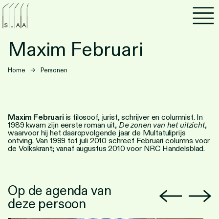
Agenda
Maxim Februari
Programma's
Home
→
Personen
Lezen
Luisteren
Maxim Februari
is filosoof, jurist, schrijver en columnist. In
1989 kwam zijn eerste roman uit,
De zonen van het uitzicht
,
waarvoor hij het daaropvolgende jaar de Multatuliprijs
Nieuwsbrief
ontving. Van 1999 tot juli 2010 schreef Februari columns voor
de Volkskrant; vanaf augustus 2010 voor NRC Handelsblad.
Over SLAA
Vacatures
Op de agenda van
deze persoon
Locaties