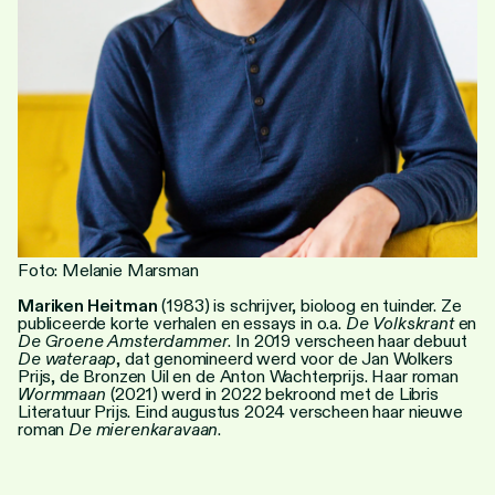
Personen
Toegankelijkheid
Stadsdichter
Foto: Melanie Marsman
Mariken Heitman
(1983) is schrijver, bioloog en tuinder. Ze
publiceerde korte verhalen en essays in o.a.
De Volkskrant
en
De Groene Amsterdammer
. In 2019 verscheen haar debuut
De wateraap
, dat genomineerd werd voor de Jan Wolkers
Prijs, de Bronzen Uil en de Anton Wachterprijs. Haar roman
Wormmaan
(2021) werd in 2022 bekroond met de Libris
Literatuur Prijs. Eind augustus 2024 verscheen haar nieuwe
roman
De mierenkaravaan
.