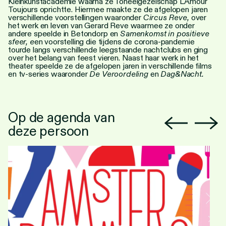
Kleinkunstacademie waarna ze Toneelgezelschap L'Amour
Toujours oprichtte. Hiermee maakte ze de afgelopen jaren
verschillende voorstellingen waaronder
Circus Reve,
over
het werk en leven van Gerard Reve waarmee ze onder
andere speelde in Betondorp en
Samenkomst in positieve
sfeer, e
en voorstelling die tijdens de corona-pandemie
tourde langs verschillende leegstaande nachtclubs en ging
over het belang van feest vieren. Naast haar werk in het
theater speelde ze de afgelopen jaren in verschillende films
en tv-series waaronder
De Veroordeling
en
Dag&Nacht.
Op de agenda van
deze persoon