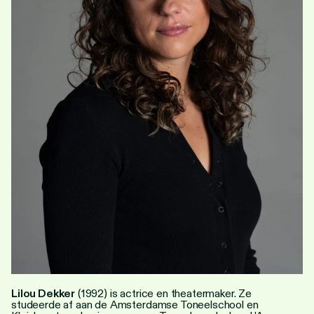
Personen
Toegankelijkheid
Stadsdichter
Lilou Dekker
(1992) is actrice en theatermaker. Ze
studeerde af aan de Amsterdamse Toneelschool en