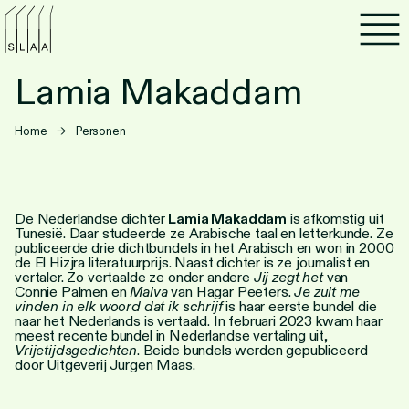
Agenda
Lamia Makaddam
Programma's
Home
→
Personen
Lezen
Luisteren
De Nederlandse dichter
Lamia Makaddam
is afkomstig uit
Tunesië. Daar studeerde ze Arabische taal en letterkunde. Ze
publiceerde drie dichtbundels in het Arabisch en won in 2000
Nieuwsbrief
de El Hizjra literatuurprijs. Naast dichter is ze journalist en
vertaler. Zo vertaalde ze onder andere
Jij zegt het
van
Over SLAA
Connie Palmen en
Malva
van Hagar Peeters.
Je zult me
vinden in elk woord dat ik schrijf
is haar eerste bundel die
naar het Nederlands is vertaald. In februari 2023 kwam haar
Vacatures
meest recente bundel in Nederlandse vertaling uit,
Vrijetijdsgedichten
. Beide bundels werden gepubliceerd
door Uitgeverij Jurgen Maas.
Locaties