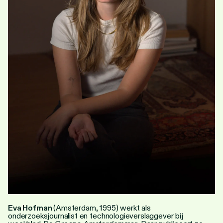
Personen
Toegankelijkheid
Stadsdichter
Eva Hofman
(Amsterdam, 1995) werkt als
onderzoeksjournalist en technologieverslaggever bij