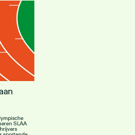
gaan
Olympische
seren SLAA
hrijvers
er sportende