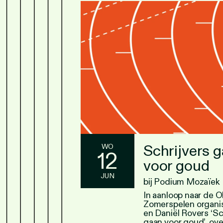
Schrijvers 
WO
12
voor goud
JUN
bij Podium Mozaïek
In aanloop naar de 
Zomerspelen organi
en Daniël Rovers ‘Sc
gaan voor goud’, ov