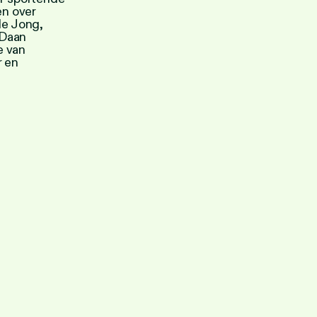
en over
de Jong,
Daan
e van
r en