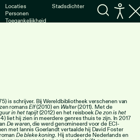
Locaties
Stadsdichter
Personen
Toegankelijkheid
Programma's
Lezen
Luisteren
75) is schrijver. Bij Wereldbibliotheek verschenen van
ezen romans
Elf
(2010) en
Walter
(2011). Met de
guur in het tapijt
(2012) en het reisboek
De zon is het
4) liet hij zien in meerdere genres thuis te zijn. In 2017
man
De waren,
die werd genomineerd voor de ECI-
amen met Iannis Goerlandt vertaalde hij David Foster
 roman
De bleke koning
. Hij studeerde Nederlands en