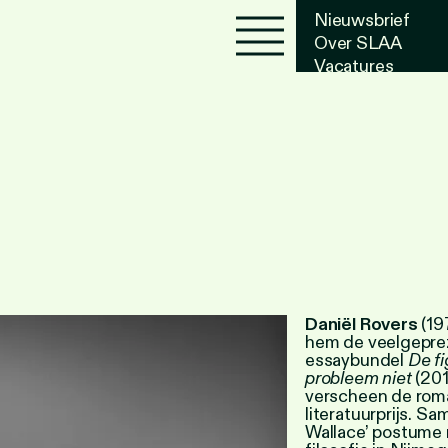
Nieuwsbrief
Over SLAA
Vacatures
Agenda
Daniël Rovers
(19
hem de veelgepr
essaybundel
De fi
probleem niet
(201
verscheen de ro
literatuurprijs. S
Wallace’ postume