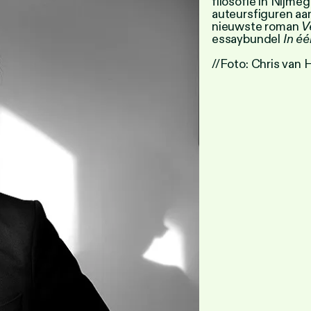
filosofie in Nijm
auteursfiguren aan
nieuwste roman
V
essaybundel
In é
//Foto: Chris van 