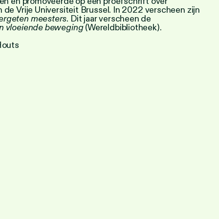
egen en promoveerde op een proefschrift over
 de Vrije Universiteit Brussel. In 2022 verscheen zijn
ergeten meesters
. Dit jaar verscheen de
én vloeiende beweging
(Wereldbibliotheek).
Houts