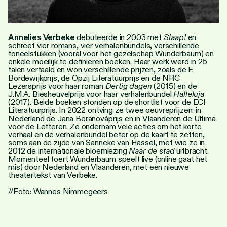
Personen
Toegankelijkheid
Annelies Verbeke
debuteerde in 2003 met
Slaap!
en
schreef vier romans, vier verhalenbundels, verschillende
Stadsdichter
toneelstukken (vooral voor het gezelschap Wunderbaum) en
enkele moeilijk te definiëren boeken. Haar werk werd in 25
talen vertaald en won verschillende prijzen, zoals de F.
Bordewijkprijs, de Opzij Literatuurprijs en de NRC
Lezersprijs voor haar roman
Dertig dagen
(2015) en de
J.M.A. Biesheuvelprijs voor haar verhalenbundel
Halleluja
(2017). Beide boeken stonden op de shortlist voor de ECI
Literatuurprijs. In 2022 ontving ze twee oeuvreprijzen: in
Nederland de Jana Beranováprijs en in Vlaanderen de Ultima
voor de Letteren. Ze ondernam vele acties om het korte
verhaal en de verhalenbundel beter op de kaart te zetten,
soms aan de zijde van Sanneke van Hassel, met wie ze in
2012 de internationale bloemlezing
Naar de stad
uitbracht.
Momenteel toert Wunderbaum speelt live (online gaat het
mis) door Nederland en Vlaanderen, met een nieuwe
theatertekst van Verbeke.
//Foto: Wannes Nimmegeers