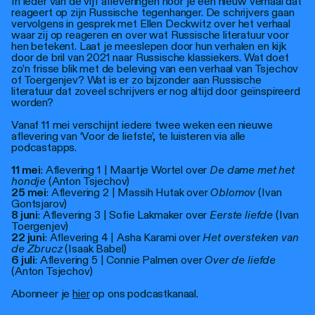
In ieder van de vijf afleveringen hoor je een nieuw verhaal dat
reageert op zijn Russische tegenhanger. De schrijvers gaan
vervolgens in gesprek met Ellen Deckwitz over het verhaal
waar zij op reageren en over wat Russische literatuur voor
hen betekent. Laat je meeslepen door hun verhalen en kijk
door de bril van 2021 naar Russische klassiekers. Wat doet
zo’n frisse blik met de beleving van een verhaal van Tsjechov
of Toergenjev? Wat is er zo bijzonder aan Russische
literatuur dat zoveel schrijvers er nog altijd door geïnspireerd
worden?
Vanaf 11 mei verschijnt iedere twee weken een nieuwe
aflevering van ‘Voor de liefste’, te luisteren via alle
podcastapps.
11 mei
: Aflevering 1 | Maartje Wortel over
De dame met het
hondje
(Anton Tsjechov)
25 mei
: Aflevering 2 | Massih Hutak over
Oblomov
(Ivan
Gontsjarov)
8 juni
: Aflevering 3 | Sofie Lakmaker over
Eerste liefde
(Ivan
Toergenjev)
22 juni
: Aflevering 4 | Asha Karami over
Het oversteken van
de Zbrucz
(Isaak Babel)
6 juli
: Aflevering 5 | Connie Palmen over
Over de liefde
(Anton Tsjechov)
Abonneer je
hier
op ons podcastkanaal.