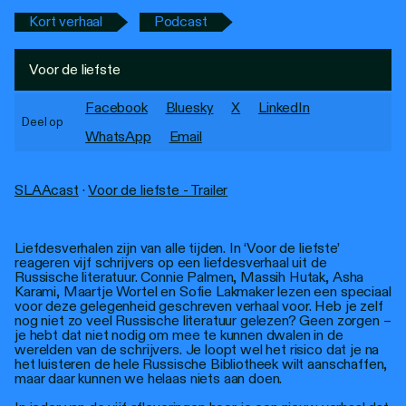
Personen
Kort verhaal
Podcast
Toegankelijkheid
Voor de liefste
Stadsdichter
Facebook
Bluesky
X
LinkedIn
Deel op
WhatsApp
Email
SLAAcast
·
Voor de liefste - Trailer
Liefdesverhalen zijn van alle tijden. In ‘Voor de liefste’
reageren vijf schrijvers op een liefdesverhaal uit de
Russische literatuur. Connie Palmen, Massih Hutak, Asha
Karami, Maartje Wortel en Sofie Lakmaker lezen een speciaal
voor deze gelegenheid geschreven verhaal voor. Heb je zelf
nog niet zo veel Russische literatuur gelezen? Geen zorgen –
je hebt dat niet nodig om mee te kunnen dwalen in de
werelden van de schrijvers. Je loopt wel het risico dat je na
het luisteren de hele Russische Bibliotheek wilt aanschaffen,
maar daar kunnen we helaas niets aan doen.