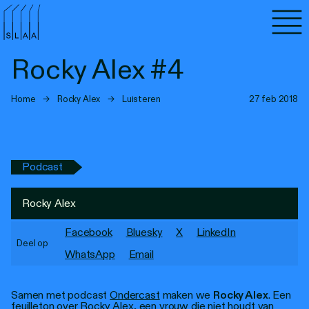
Agenda
Rocky Alex #4
Programma's
Home
→
Rocky Alex
→
Luisteren
27 feb 2018
Lezen
Luisteren
Podcast
Nieuwsbrief
Rocky Alex
Over SLAA
Facebook
Bluesky
X
LinkedIn
Deel op
Vacatures
WhatsApp
Email
Locaties
Samen met podcast
Ondercast
maken we
Rocky Alex
. Een
feuilleton over Rocky Alex, een vrouw die niet houdt van