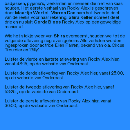
Personen
badjassen, pyjama’s, vierkanten en mensen die niet van kaas
houden. Het eerste verhaal van Rocky Alex is geschreven
door
Maartje Wortel
.
Marron Das
nam het tweede deel
Toegankelijkheid
van de reeks voor haar rekening.
Shira Keller
schreef deel
drie en nu sluit
Gerda Blees
Rocky Alex op een geweldige
manier af.
Stadsdichter
Wie het stokje weer van
Shira
overneemt, houden we tot de
volgende aflevering nog even geheim. Alle verhalen worden
ingesproken door actrice Ellen Parren, bekend van o.a. Circus
Treurdier en ‘Billy’.
Luister de vierde en laatste aflevering van Rocky Alex
hier
,
vanaf 48:15, op de website van Ondercast.
Luister de derde aflevering van Rocky Alex
hier
, vanaf 25:00,
op de website van Ondercast.
Luister de tweede aflevering van Rocky Alex
hier
, vanaf
53:25 , op de website van Ondercast.
Luister de eerste aflevering van Rocky Alex
hier
, vanaf
36:00, op de website van Ondercast.