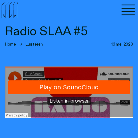
Agenda
Radio SLAA #5
Programma's
Home
→
Luisteren
16 mei 2020
Lezen
Luisteren
Nieuwsbrief
Over SLAA
Vacatures
Locaties