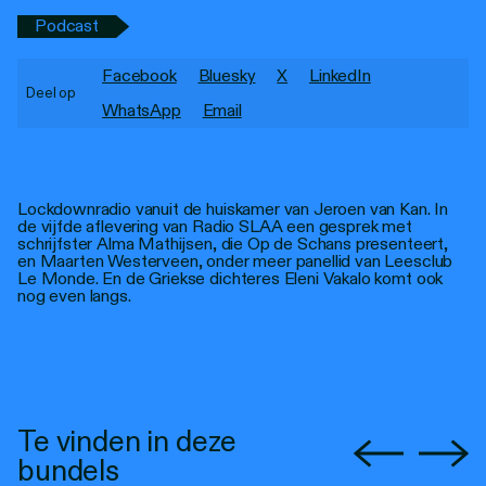
Personen
Podcast
Toegankelijkheid
Facebook
Bluesky
X
LinkedIn
Deel op
Stadsdichter
WhatsApp
Email
Lockdownradio vanuit de huiskamer van Jeroen van Kan. In
de vijfde aflevering van Radio SLAA een gesprek met
schrijfster Alma Mathijsen, die Op de Schans presenteert,
en Maarten Westerveen, onder meer panellid van Leesclub
Le Monde. En de Griekse dichteres Eleni Vakalo komt ook
nog even langs.
Te vinden in deze
bundels