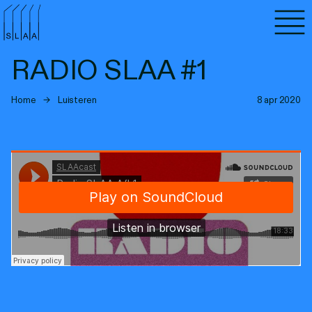
Agenda
RADIO SLAA #1
Programma's
Home
→
Luisteren
8 apr 2020
Lezen
Luisteren
Nieuwsbrief
Over SLAA
Vacatures
Locaties