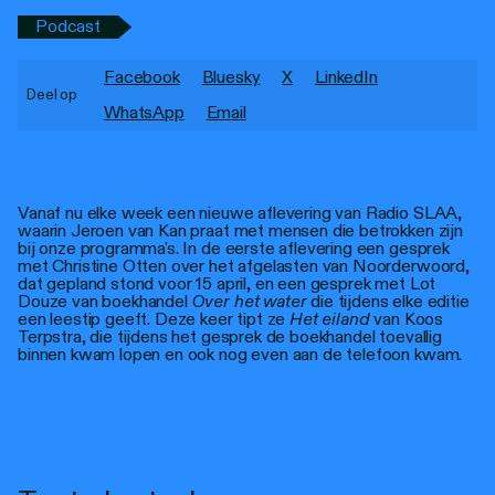
Personen
Podcast
Toegankelijkheid
Facebook
Bluesky
X
LinkedIn
Deel op
Stadsdichter
WhatsApp
Email
Vanaf nu elke week een nieuwe aflevering van Radio SLAA,
waarin Jeroen van Kan praat met mensen die betrokken zijn
bij onze programma's. In de eerste aflevering een gesprek
met Christine Otten over het afgelasten van Noorderwoord,
dat gepland stond voor 15 april, en een gesprek met Lot
Douze van boekhandel
Over het water
die tijdens elke editie
een leestip geeft. Deze keer tipt ze
Het eiland
van Koos
Terpstra, die tijdens het gesprek de boekhandel toevallig
binnen kwam lopen en ook nog even aan de telefoon kwam.