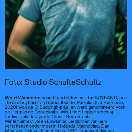
Foto: Studio SchulteSchultz
Wout Waanders
schrijft gedichten en zit in BOYBAND, een
literaire boyband. Zijn debuutbundel Parkplan (De Harmonie,
2020) won de C. Buddingh-prijs, en werd genomineerd voor
de Herman de Coninckprijs. Wout heeft opgetreden op
festivals als de Zwarte Cross, Gedichtenbal,
Wintertuinfestival en Lowlands. Gedichten van hem
verschenen onder meer in Hollands Maandblad, Das
Magazin, Extaze, Kluger Hans, NRC, Trouw en diverse