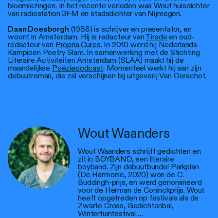
bloemlezingen. In het recente verleden was Wout huisdichter
van radiostation 3FM en stadsdichter van Nijmegen.
Daan Doesborgh
(1988) is schrijver en presentator, en
woont in Amsterdam. Hij is redacteur van
Tirade
en oud-
redacteur van
Propria Cures
. In 2010 werd hij Nederlands
Kampioen Poetry Slam. In samenwerking met de Stichting
Literaire Activiteiten Amsterdam (SLAA) maakt hij de
maandelijkse
Poëziepodcast
. Momenteel werkt hij aan zijn
debuutroman, die zal verschijnen bij uitgeverij Van Oorschot.
Wout Waanders
Wout Waanders schrijft gedichten en
zit in BOYBAND, een literaire
boyband. Zijn debuutbundel Parkplan
(De Harmonie, 2020) won de C.
Buddingh-prijs, en werd genomineerd
voor de Herman de Coninckprijs. Wout
heeft opgetreden op festivals als de
Zwarte Cross, Gedichtenbal,
Wintertuinfestival …