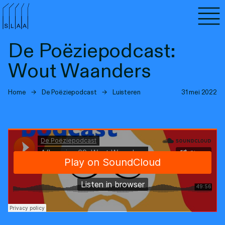
Agenda
De Poëziepodcast:
Programma's
Wout Waanders
Lezen
Home
→
De Poëziepodcast
→
Luisteren
31 mei 2022
Luisteren
Nieuwsbrief
Over SLAA
Vacatures
Locaties