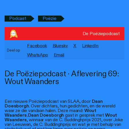
Personen
Toegankelijkheid
Podcast
Poëzie
Stadsdichter
De Poëziepodcast
Facebook
Bluesky
X
LinkedIn
Deel op
WhatsApp
Email
De Poëziepodcast · Aflevering 69:
Wout Waanders
Een nieuwe Poëziepodcast van SLAA, door
Daan
Doesborgh
. Over dichters, hun gedichten, en de wereld
waar ze die vandaan halen. Deze maand:
Wout
Waanders.
Daan Doesborgh
gaat in gesprek met
Wout
Waanders
, winnaar van de C. Buddinghprijs 2021, over Joke
van Leeuwen, de C. Buddinghprijs en wat je met behulp van
statistiek wel of niet kan leren over poëzie en porno.