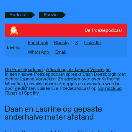
Personen
Podcast
Poëzie
Toegankelijkheid
Stadsdichter
De Poëziepodcast
Facebook
Bluesky
X
LinkedIn
Deel op
WhatsApp
Email
De Poëziepodcast
·
Aflevering 55: Laurine Verweijen
In een nieuwe Poëziepodcast spreekt Daan Doesborgh met
dichter Laurine Verweijen. Ze spreken over over Katherine
Mansfield, onverklaarbare streepjes en overvallen worden
door gedichten. Luister De Poëziepodcast op
Soundcloud
,
iTunes
of
Spotify
.
Daan en Laurine op gepaste
anderhalve meter afstand