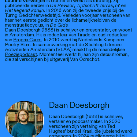
Laurine Verweijen
is dichter en werkt als strateeg. Zij
publiceerde eerder in
De Revisor
,
Tijdschrift Terras
,
nY
en
Het liegend konijn
. In 2016 won zij de tweede prijs bij de
Turing Gedichtenwedstrijd. Verleden voorjaar verscheen van
haar het eerste gedicht over de lichamelijkheid van de
menstruatiecyclus, in
De Gids
.
Daan Doesborgh (1988) is schrijver en presentator, en woont
in Amsterdam. Hij is redacteur van
Tirade
en oud-redacteur
van
Propria Cures
. In 2010 werd hij Nederlands Kampioen
Poetry Slam. In samenwerking met de Stichting Literaire
Activiteiten Amsterdam (SLAA) maakt hij de maandelijkse
Poëziepodcast
. Momenteel werkt hij aan zijn debuutroman,
die zal verschijnen bij uitgeverij Van Oorschot.
Daan Doesborgh
Daan Doesborgh (1988) is schrijver,
vertaler en podcastmaker. In 2020
verscheen zijn vertaling van Ted
Hughes’ bundel Kraai, die jubelend werd
ontvangen. In 2024 publiceerde hij bij