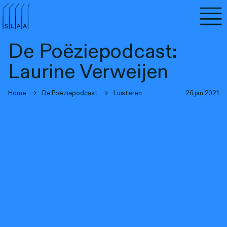
Agenda
De Poëziepodcast:
Programma's
Laurine Verweijen
Lezen
Home
→
De Poëziepodcast
→
Luisteren
26 jan 2021
Luisteren
Nieuwsbrief
Over SLAA
Vacatures
Locaties