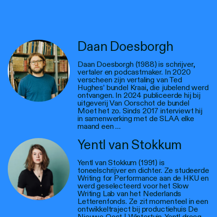
Daan Doesborgh
Daan Doesborgh (1988) is schrijver,
vertaler en podcastmaker. In 2020
verscheen zijn vertaling van Ted
Hughes’ bundel Kraai, die jubelend werd
ontvangen. In 2024 publiceerde hij bij
uitgeverij Van Oorschot de bundel
Moet het zo. Sinds 2017 interviewt hij
in samenwerking met de SLAA elke
maand een …
Yentl van Stokkum
Yentl van Stokkum (1991) is
toneelschrijver en dichter. Ze studeerde
Writing for Performance aan de HKU en
werd geselecteerd voor het Slow
Writing Lab van het Nederlands
Letterenfonds. Ze zit momenteel in een
ontwikkeltraject bij productiehuis De
Nieuwe Oost | Wintertuin. Yentl droeg