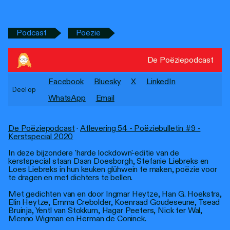
Personen
Toegankelijkheid
Podcast
Poëzie
Stadsdichter
De Poëziepodcast
Facebook
Bluesky
X
LinkedIn
Deel op
WhatsApp
Email
De Poëziepodcast
·
Aflevering 54 - Poëziebulletin #9 -
Kerstspecial 2020
In deze bijzondere 'harde lockdown'-editie van de
kerstspecial staan Daan Doesborgh, Stefanie Liebreks en
Loes Liebreks in hun keuken glühwein te maken, poëzie voor
te dragen en met dichters te bellen.
Met gedichten van en door Ingmar Heytze, Han G. Hoekstra,
Elin Heytze, Emma Crebolder, Koenraad Goudeseune, Tsead
Bruinja, Yentl van Stokkum, Hagar Peeters, Nick ter Wal,
Menno Wigman en Herman de Coninck.