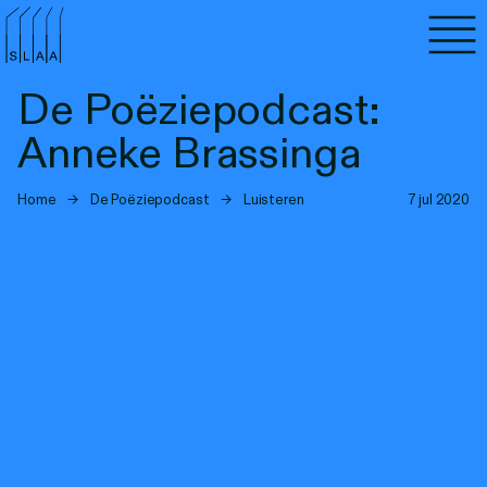
Agenda
De Poëziepodcast:
Programma's
Anneke Brassinga
Lezen
Home
→
De Poëziepodcast
→
Luisteren
7 jul 2020
Luisteren
Nieuwsbrief
Over SLAA
Vacatures
Locaties