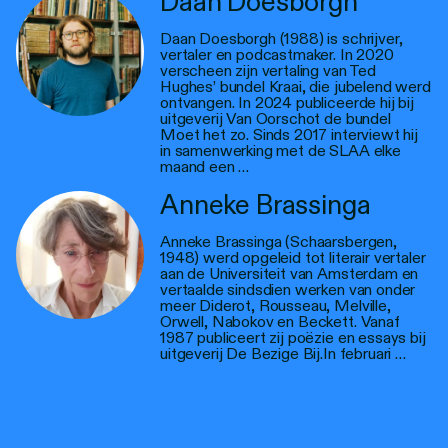
Daan Doesborgh
Daan Doesborgh (1988) is schrijver,
vertaler en podcastmaker. In 2020
verscheen zijn vertaling van Ted
Hughes’ bundel Kraai, die jubelend werd
ontvangen. In 2024 publiceerde hij bij
uitgeverij Van Oorschot de bundel
Moet het zo. Sinds 2017 interviewt hij
in samenwerking met de SLAA elke
maand een …
Anneke Brassinga
Anneke Brassinga (Schaarsbergen,
1948) werd opgeleid tot literair vertaler
aan de Universiteit van Amsterdam en
vertaalde sindsdien werken van onder
meer Diderot, Rousseau, Melville,
Orwell, Nabokov en Beckett. Vanaf
1987 publiceert zij poëzie en essays bij
uitgeverij De Bezige Bij.In februari …