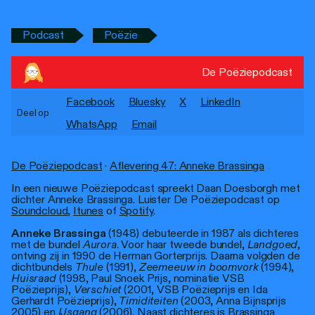
Personen
Podcast
Poëzie
Toegankelijkheid
Stadsdichter
De Poëziepodcast
Facebook
Bluesky
X
LinkedIn
Deel op
WhatsApp
Email
De Poëziepodcast
·
Aflevering 47: Anneke Brassinga
In een nieuwe Poëziepodcast spreekt Daan Doesborgh met
dichter Anneke Brassinga. Luister De Poëziepodcast op
Soundcloud
,
Itunes
of
Spotify
.
Anneke Brassinga
(1948) debuteerde in 1987 als dichteres
met de bundel
Aurora
. Voor haar tweede bundel,
Landgoed
,
ontving zij in 1990 de Herman Gorterprijs. Daarna volgden de
dichtbundels
Thule
(1991),
Zeemeeuw in boomvork
(1994),
Huisraad
(1998, Paul Snoek Prijs, nominatie VSB
Poëzieprijs),
Verschiet
(2001, VSB Poëzieprijs en Ida
Gerhardt Poëzieprijs),
Timiditeiten
(2003, Anna Bijnsprijs
2005) en
IJsgang
(2006). Naast dichteres is Brassinga