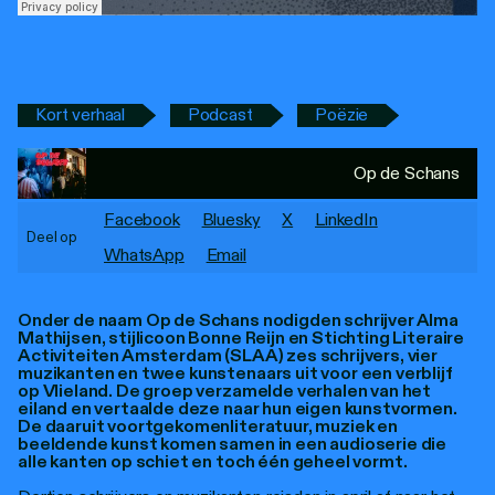
Personen
Toegankelijkheid
Stadsdichter
Kort verhaal
Podcast
Poëzie
Op de Schans
Facebook
Bluesky
X
LinkedIn
Deel op
WhatsApp
Email
Onder de naam Op de Schans nodigden schrijver Alma
Mathijsen, stijlicoon Bonne Reijn en Stichting Literaire
Activiteiten Amsterdam (SLAA) zes schrijvers, vier
muzikanten en twee kunstenaars uit voor een verblijf
op Vlieland. De groep verzamelde verhalen van het
eiland en vertaalde deze naar hun eigen kunstvormen.
De daaruit voortgekomenliteratuur, muziek en
beeldende kunst komen samen in een audioserie die
alle kanten op schiet en toch één geheel vormt.