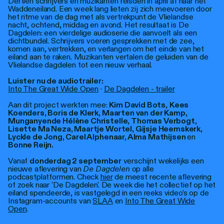
Dertien schrijvers en muzikanten reisden in april af naar het
Waddeneiland. Een week lang lieten zij zich meevoeren door
het ritme van de dag met als vertrekpunt de Vlielandse
nacht, ochtend, middag en avond. Het resultaat is De
Dagdelen: een vierdelige audioserie die aanvoelt als een
dichtbundel. Schrijvers voeren gesprekken met de zee,
komen aan, vertrekken, en verlangen om het einde van het
eiland aan te raken. Muzikanten vertalen de geluiden van de
Vlielandse dagdelen tot een nieuw verhaal.
Luister nu de audiotrailer:
Into The Great Wide Open
·
De Dagdelen - trailer
Aan dit project werkten mee:
Kim David Bots
,
Kees
Koenders, Boris de Klerk, Maarten van der Kamp,
Munganyende Hélène Christelle, Thomas Verbogt,
Lisette Ma Neza, Maartje Wortel, Gijsje Heemskerk,
Lyckle de Jong, Carel Alphenaar, Alma Mathijsen
en
Bonne Reijn.
Vanaf
donderdag 2 september
verschijnt wekelijks een
nieuwe aflevering van
De Dagdelen
op alle
podcastplatformen. Check
hier
de meest recente aflevering
of zoek naar 'De Dagdelen'. De week die het collectief op het
eiland spendeerde, is vastgelegd in een reeks video’s op de
Instagram-accounts van
SLAA
en
Into The Great Wide
Open
.