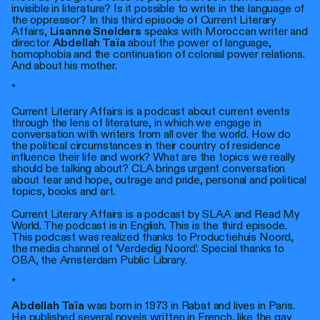
invisible in literature? Is it possible to write in the language of
the oppressor? In this third episode of Current Literary
Affairs,
Lisanne Snelders
speaks with Moroccan writer and
director
Abdellah Taïa
about the power of language,
homophobia and the continuation of colonial power relations.
And about his mother.
*
Current Literary Affairs is a podcast about current events
through the lens of literature, in which we engage in
conversation with writers from all over the world. How do
the political circumstances in their country of residence
influence their life and work? What are the topics we really
should be talking about? CLA brings urgent conversation
about fear and hope, outrage and pride, personal and political
topics, books and art.
Current Literary Affairs is a podcast by SLAA and Read My
World. The podcast is in English. This is the third episode.
This podcast was realized thanks to Productiehuis Noord,
the media channel of ‘Verdedig Noord’. Special thanks to
OBA, the Amsterdam Public Library.
*
Abdellah Taïa
was born in 1973 in Rabat and lives in Paris.
He published several novels written in French, like the gay