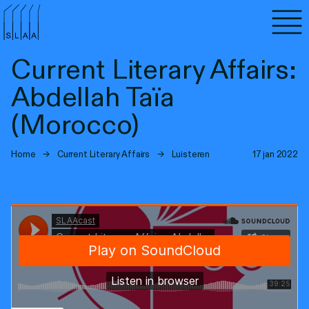
Agenda
Current Literary Affairs:
Programma's
Abdellah Taïa
Lezen
(Morocco)
Luisteren
Home
→
Current Literary Affairs
→
Luisteren
17 jan 2022
Nieuwsbrief
Over SLAA
Vacatures
Locaties