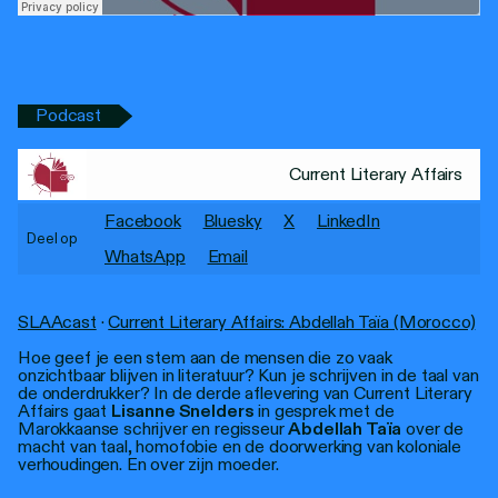
Personen
Toegankelijkheid
Stadsdichter
Podcast
Current Literary Affairs
Facebook
Bluesky
X
LinkedIn
Deel op
WhatsApp
Email
SLAAcast
·
Current Literary Affairs: Abdellah Taïa (Morocco)
Hoe geef je een stem aan de mensen die zo vaak
onzichtbaar blijven in literatuur? Kun je schrijven in de taal van
de onderdrukker? In de derde aflevering van Current Literary
Affairs gaat
Lisanne Snelders
in gesprek met de
Marokkaanse schrijver en regisseur
Abdellah Taïa
over de
macht van taal, homofobie en de doorwerking van koloniale
verhoudingen. En over zijn moeder.