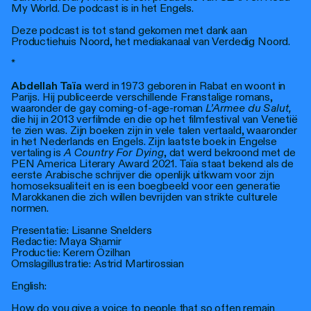
My World. De podcast is in het Engels.
Deze podcast is tot stand gekomen met dank aan
Productiehuis Noord, het mediakanaal van Verdedig Noord.
*
Abdellah Taïa
werd in 1973 geboren in Rabat en woont in
Parijs. Hij publiceerde verschillende Franstalige romans,
waaronder de gay coming-of-age-roman
L’Armee du Salut,
die hij in 2013 verfilmde en die op het filmfestival van Venetië
te zien was. Zijn boeken zijn in vele talen vertaald, waaronder
in het Nederlands en Engels. Zijn laatste boek in Engelse
vertaling is
A Country For Dying
, dat werd bekroond met de
PEN America Literary Award 2021. Taïa staat bekend als de
eerste Arabische schrijver die openlijk uitkwam voor zijn
homoseksualiteit en is een boegbeeld voor een generatie
Marokkanen die zich willen bevrijden van strikte culturele
normen.
Presentatie: Lisanne Snelders
Redactie: Maya Shamir
Productie: Kerem Özilhan
Omslagillustratie: Astrid Martirossian
English:
How do you give a voice to people that so often remain