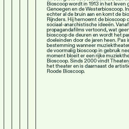
Bioscoop wordt in 1913 in het leve
Genoegen en de Westerbioscoop. In d
echter al de bruin aan en komt de b
Rijnders. Hij hernoemt de bioscoop 
sociaal-anarchistische ideeën. Van
propagandafilms vertoond, wat geen s
bioscoop de deuren en wordt het pan
doeleinden door de jaren heen. Pas i
bestemming wanneer muziektheater
de voormalig bioscoop in gebruik nee
moment bloeit er een rijke muziekt
Bioscoop. Sinds 2000 vindt Theatergr
het theater en is daarnaast de artist
Roode Bioscoop.