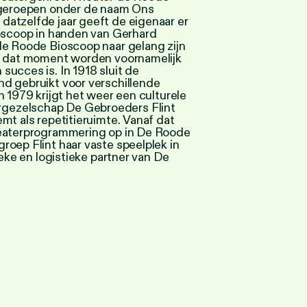
n geroepen onder de naam Ons
atzelfde jaar geeft de eigenaar er
ioscoop in handen van Gerhard
de Roode Bioscoop naar gelang zijn
af dat moment worden voornamelijk
ucces is. In 1918 sluit de
d gebruikt voor verschillende
n 1979 krijgt het weer een culturele
gezelschap De Gebroeders Flint
mt als repetitieruimte. Vanaf dat
heaterprogrammering op in De Roode
oep Flint haar vaste speelplek in
ieke en logistieke partner van De