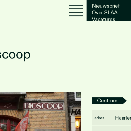
Nieuwsbrief
Over SLAA
Vacatures
Agenda
scoop
Centrum
Haarle
adres