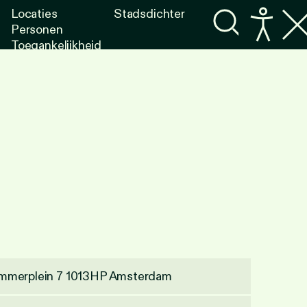
Locaties
Stadsdichter
Personen
Toegankelijkheid
Programma's
Lezen
Luisteren
mmerplein 7 1013HP Amsterdam