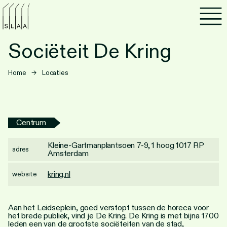
Agenda
Sociëteit De Kring
Programma's
Home
→
Locaties
Lezen
Luisteren
Centrum
Nieuwsbrief
Kleine-Gartmanplantsoen 7-9, 1 hoog 1017 RP
adres
Amsterdam
Over SLAA
kring.nl
website
Vacatures
Locaties
Aan het Leidseplein, goed verstopt tussen de horeca voor
het brede publiek, vind je De Kring. De Kring is met bijna 1700
leden een van de grootste sociëteiten van de stad,