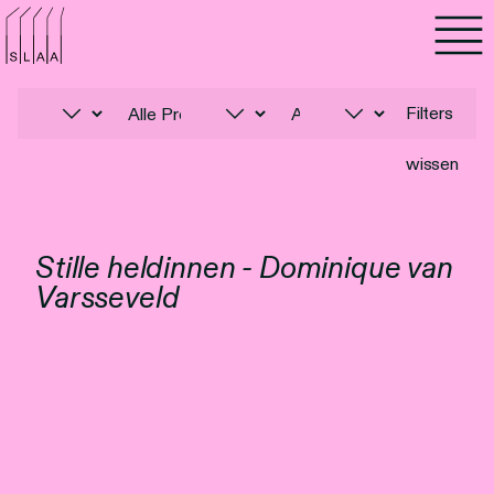
Agenda
Programma's
Filters
wissen
Lezen
Luisteren
Stille heldinnen - Dominique van
Varsseveld
Nieuwsbrief
Over SLAA
Vacatures
Locaties