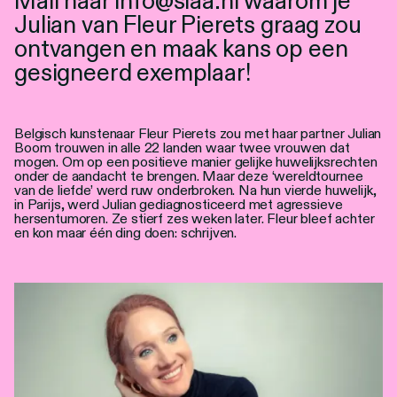
Mail naar info@slaa.nl waarom je
Personen
Julian van Fleur Pierets graag zou
ontvangen en maak kans op een
Toegankelijkheid
gesigneerd exemplaar!
Stadsdichter
Belgisch kunstenaar Fleur Pierets zou met haar partner Julian
Boom trouwen in alle 22 landen waar twee vrouwen dat
mogen. Om op een positieve manier gelijke huwelijksrechten
onder de aandacht te brengen. Maar deze ‘wereldtournee
van de liefde’ werd ruw onderbroken. Na hun vierde huwelijk,
in Parijs, werd Julian gediagnosticeerd met agressieve
hersentumoren. Ze stierf zes weken later. Fleur bleef achter
en kon maar één ding doen: schrijven.