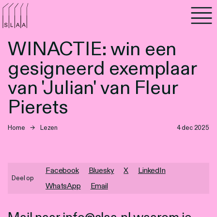
Agenda
WINACTIE: win een
Programma's
gesigneerd exemplaar
Lezen
van 'Julian' van Fleur
Pierets
Luisteren
Home
→
Lezen
4 dec 2025
Nieuwsbrief
Over SLAA
Facebook
Bluesky
X
LinkedIn
Vacatures
Deel op
WhatsApp
Email
Locaties