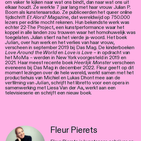
om vaker te kijken naar wat ons bindt, dan naar wat ons uit
elkaar houdt. Ze werkte 7 jaar lang met haar vrouw Julian P.
Boom als kunstenaarsduo. Ze publiceerden het queer online
tijdschrift
Et Alors? Magazine
, dat wereldwijd op 750.000
lezers per editie mocht rekenen. Hun bekendste werk was
echter 22-The Project, een kunstperformance waar het
koppel in alle landen zou trouwen waar het homohuwelijk was
toegelaten. Julian stierf na het vierde ja-woord. Het boek
Julian
, over hun werk en het verlies van haar vrouw,
verscheen in september 2019 bij Das Mag. De kinderboeken
Love Around the World
en
Love is Love
– in opdracht van
het MoMa – werden in New York voorgesteld in 2019 en
2021. Haar meest recente boek
Heerlijk Monster
verscheen
eveneens bij Das Mag in december 2022. Fleur geeft op dit
moment lezingen over de hele wereld, werkt samen met het
productiehuis van Michiel en Lukas Dhont mee aan de
verfilming van
Julian
, schrijft het libretto voor een opera in
samenwerking met Liesa Van der Aa, werkt aan een
televisieserie en schrijft een nieuw boek.
Fleur Pierets