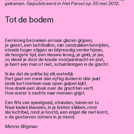
Personen
gekomen. Gepubliceerd in Het Parool op 30 mei 2012.
Toegankelijkheid
Tot de bodem
Stadsdichter
Een kroeg bezoeken en naar glazen grijpen,
je geest, een luchtballon, van zandzakken bevrijden,
steeds hoger stijgen en blijmoedig verder hijsen,
de hoogste tijd, een nieuwe kroeg, je geld, je jas,
zo dweil je door de koude voorjaarsnacht en pist,
je bent een man of niet, schuimkringen in de gracht.
Ik las dat de politie bij elk waterlijk
(het gaat om meer dan vijftig doden in drie jaar)
sinds kort meteen naar open gulpen kijkt.
Hoe drank een vloek over de grachten verft.
Hoe water 's nachts naar mensen grijpt.
Een flits van speelgoed, stranden, tuinen en tv.
Naar kades klauwen, in je kreten stikken, rond
die luchtbel, rond je hoofd, een engel die niet komt,
o de gestorven zomers in je mond.
Menno Wigman