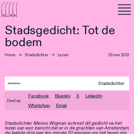
Agenda
Stadsgedicht: Tot de
Programma's
bodem
Lezen
Home
→
Stadsdichter
→
Lezen
30 mei 2012
Luisteren
Nieuwsbrief
Stadsdichter
Over SLAA
Facebook
Bluesky
X
LinkedIn
Deel op
WhatsApp
Email
Vacatures
Locaties
Stadsdichter Menno Wigman schreef dit gedicht na het
lezen van een bericht dat er in de grachten van Amsterdam
de laatste drie jaar ten minste 51 mensen om het leven zijn