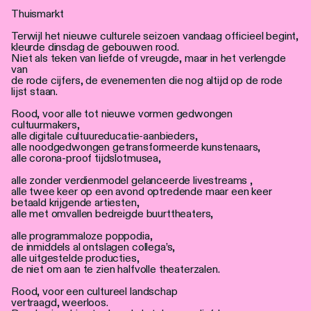
Personen
Thuismarkt
Terwijl het nieuwe culturele seizoen vandaag officieel begint,
Toegankelijkheid
kleurde dinsdag de gebouwen rood.
Niet als teken van liefde of vreugde, maar in het verlengde
Stadsdichter
van
de rode cijfers, de evenementen die nog altijd op de rode
lijst staan.
Rood, voor alle tot nieuwe vormen gedwongen
cultuurmakers,
alle digitale cultuureducatie-aanbieders,
alle noodgedwongen getransformeerde kunstenaars,
alle corona-proof tijdslotmusea,
alle zonder verdienmodel gelanceerde livestreams ,
alle twee keer op een avond optredende maar een keer
betaald krijgende artiesten,
alle met omvallen bedreigde buurttheaters,
alle programmaloze poppodia,
de inmiddels al ontslagen collega’s,
alle uitgestelde producties,
de niet om aan te zien halfvolle theaterzalen.
Rood, voor een cultureel landschap
vertraagd, weerloos.