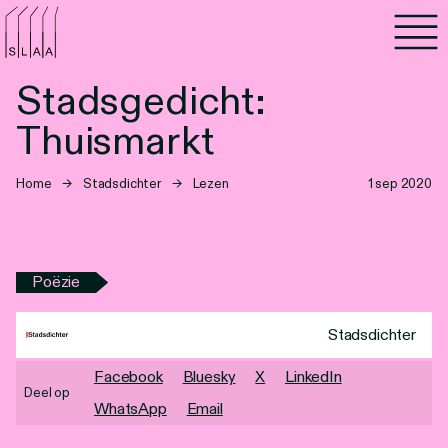
Agenda
Stadsgedicht:
Programma's
Thuismarkt
Lezen
Home
→
Stadsdichter
→
Lezen
1 sep 2020
Luisteren
Nieuwsbrief
Poëzie
Over SLAA
Stadsdichter
Vacatures
Facebook
Bluesky
X
LinkedIn
Deel op
WhatsApp
Email
Locaties