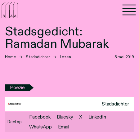
Agenda
Stadsgedicht:
Programma's
Ramadan Mubarak
Lezen
Home
→
Stadsdichter
→
Lezen
8 mei 2019
Luisteren
Nieuwsbrief
Poëzie
Over SLAA
Stadsdichter
Vacatures
Facebook
Bluesky
X
LinkedIn
Deel op
WhatsApp
Email
Locaties