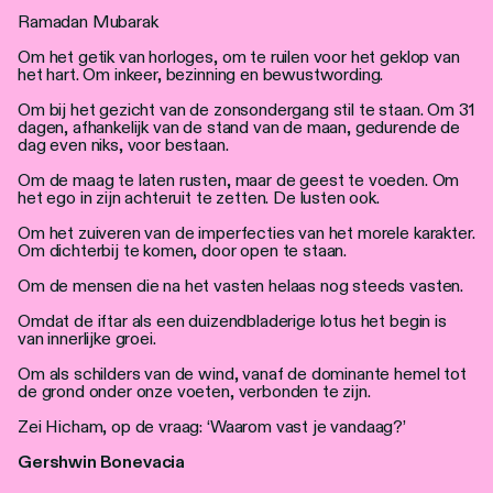
Personen
Ramadan Mubarak
Om het getik van horloges, om te ruilen voor het geklop van
Toegankelijkheid
het hart. Om inkeer, bezinning en bewustwording.
Stadsdichter
Om bij het gezicht van de zonsondergang stil te staan. Om 31
dagen, afhankelijk van de stand van de maan, gedurende de
dag even niks, voor bestaan.
Om de maag te laten rusten, maar de geest te voeden. Om
het ego in zijn achteruit te zetten. De lusten ook.
Om het zuiveren van de imperfecties van het morele karakter.
Om dichterbij te komen, door open te staan.
Om de mensen die na het vasten helaas nog steeds vasten.
Omdat de iftar als een duizendbladerige lotus het begin is
van innerlijke groei.
Om als schilders van de wind, vanaf de dominante hemel tot
de grond onder onze voeten, verbonden te zijn.
Zei Hicham, op de vraag: ‘Waarom vast je vandaag?’
Gershwin Bonevacia