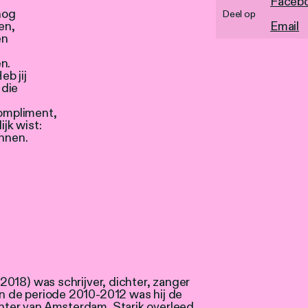
Faceb
 nog
Deel op
en,
Email
en
n.
eb jij
 die
compliment,
ijk wist:
innen.
- 2018) was schrijver, dichter, zanger
In de periode 2010-2012 was hij de
hter van Amsterdam. Starik overleed