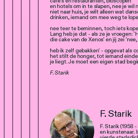
café's en restauranten, bioscopen
en hotels om in te slapen, nee je wil
niet naar huis, je wilt alleen wat dans
drinken, iemand om mee weg te lop
nee teer te beminnen, toch iets kope
Lang heb je dat - als ze je vroegen: 'H
die cake van de Xenos' en jij zei 'nee,
heb ik zelf gebakken' - opgevat als 
het stilt de honger, tot iemand eindel
je liegt. Je moet een eigen stad beg
F. Starik
F. Starik
F. Starik (1958 
en kunstenaar. 
vierde stadsdic