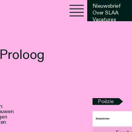
Nieuwsbrief
Over SLAA
Vacatures
Agenda
 Proloog
Poëzie
n:
bouwen
gen
zen