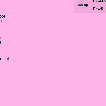
Faceb
Deel op
Email
oot,
m
s.
spel
schiet