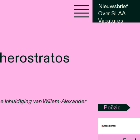
Nieuwsbrief
Over SLAA
Vacatures
Agenda
herostratos
 inhuldiging van Willem-Alexander
Poëzie