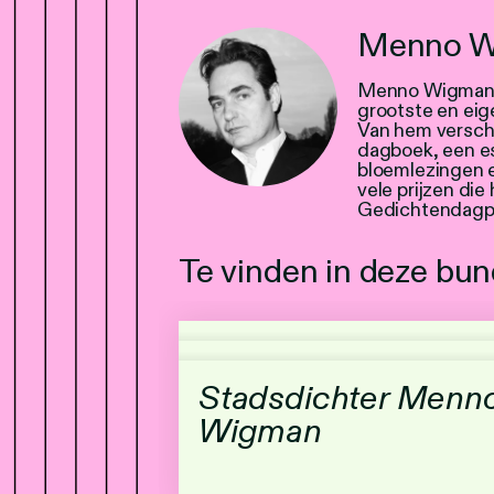
Menno W
Menno Wigman 
grootste en eig
Van hem versche
dagboek, een es
bloemlezingen 
vele prijzen die
Gedichtendagpr
Te vinden in deze bun
Stadsdichter Menn
Wigman