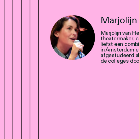
Marjolij
Marjolijn van He
theatermaker, c
liefst een comb
in Amsterdam en
afgestudeerd a
de colleges door