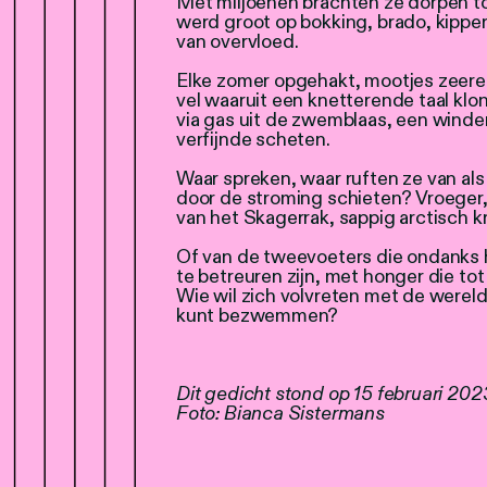
Met miljoenen brachten ze dorpen to
werd groot op bokking, brado, kippe
van overvloed.
Elke zomer opgehakt, mootjes zeereis
vel waaruit een knetterende taal klon
via gas uit de zwemblaas, een wind
verfijnde scheten.
Waar spreken, waar ruften ze van als
door de stroming schieten? Vroeger,
van het Skagerrak, sappig arctisch kr
Of van de tweevoeters die ondanks 
te betreuren zijn, met honger die tot 
Wie wil zich volvreten met de wereld
kunt bezwemmen?
Dit gedicht stond op 15 februari 2023
Foto: Bianca Sistermans