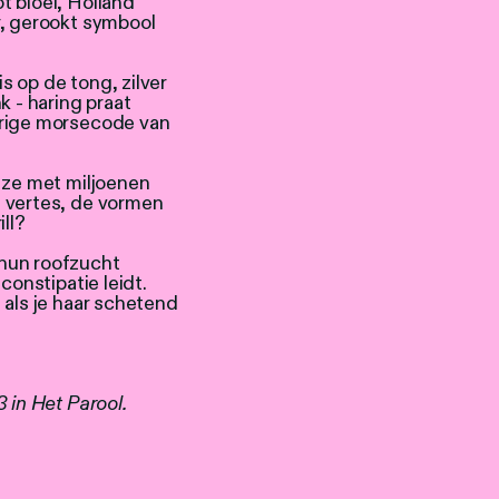
t bloei, Holland
r, gerookt symbool
 op de tong, zilver
k - haring praat
erige morsecode van
 ze met miljoenen
 vertes, de vormen
ill?
hun roofzucht
constipatie leidt.
 als je haar schetend
 in Het Parool.