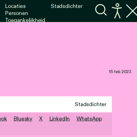
Locaties
Stadsdichter
Personen
Toegankelijkheid
Programma's
Lezen
Luisteren
15 feb 2023
Stadsdichter
ook
Bluesky
X
LinkedIn
WhatsApp