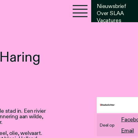
Nieuwsbrief
Over SLAA
Vacatures
Agenda
 Haring
stad in. Een rivier
innering aan wilde,
Faceb
r.
Deel op
Email
el, olie, welvaart.