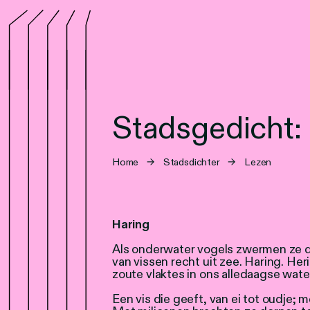
Stadsgedicht:
Home
→
Stadsdichter
→
Lezen
Haring
Als onderwater vogels zwermen ze de 
van vissen recht uit zee. Haring. Her
zoute vlaktes in ons alledaagse wate
Een vis die geeft, van ei tot oudje; me