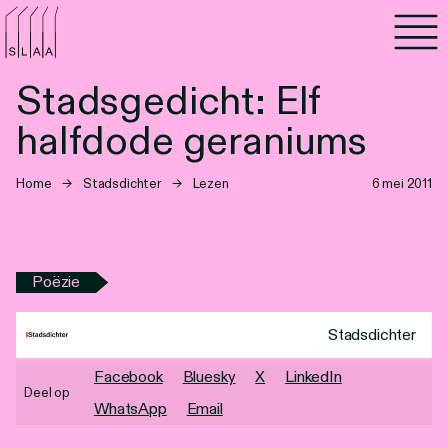
Agenda
Stadsgedicht: Elf
Programma's
halfdode geraniums
Lezen
Home
→
Stadsdichter
→
Lezen
6 mei 2011
Luisteren
Nieuwsbrief
Poëzie
Over SLAA
Stadsdichter
Vacatures
Facebook
Bluesky
X
LinkedIn
Deel op
WhatsApp
Email
Locaties