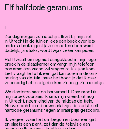
Personen
Elf halfdode geraniums
Toegankelijkheid
I
Stadsdichter
Zondagmorgen zonneschijn. Ik zit bij mijn lief
in Utrecht in de tuin en lees een boek over iets
anders dan ik eigenlijk zou moeten doen want
dadelijk, ja straks, wordt Ajax zeker kampioen.
Half twaalf en nog niet aangekleed: in mijn lege
broek in de slaapkamer ontvangt mijn telefoon
een sms: een vriend wil vragen of ik kijken kom.
Lief vraagt lief of ik een gat kan boren in de om-
heining van de tuin, maar het boortje dat ik daar
voor nodig heb is afgebroken. Zondag. Zonneschijn.
We slenteren naar de bouwmarkt. Daar moet ik
mijn broek voor aan. Ik sms mijn vriend: zit nog
in Utrecht, neem eind van de middag de trein.
Nu we toch bij de bouwmarkt zijn: de laatste elf
halfdode geraniums tegen afbraakprijs gescoord.
Ik vergeet waar het om begon en boor een gat
en plaats een plant, zet dan de televisie aan
maar zie alleen maar tafeltennis daar.