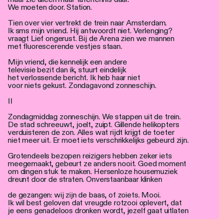
We moeten door. Station.
Tien over vier vertrekt de trein naar Amsterdam.
Ik sms mijn vriend. Hij antwoordt niet. Verlenging?
vraagt Lief ongerust. Bij de Arena zien we mannen
met fluorescerende vestjes staan.
Mijn vriend, die kennelijk een andere
televisie bezit dan ik, stuurt eindelijk
het verlossende bericht. Ik heb haar niet
voor niets gekust. Zondagavond zonneschijn.
II
Zondagmiddag zonneschijn. We stappen uit de trein.
De stad schreeuwt, joelt, zuipt. Gillende helikopters
verduisteren de zon. Alles wat rijdt krijgt de toeter
niet meer uit. Er moet iets verschrikkelijks gebeurd zijn.
Grotendeels bezopen reizigers hebben zeker iets
meegemaakt, gebeurt ze anders nooit. Goed moment
om dingen stuk te maken. Hersenloze housemuziek
dreunt door de straten. Onverstaanbaar klinken
de gezangen: wij zijn de baas, of zoiets. Mooi.
Ik wil best geloven dat vreugde rotzooi oplevert, dat
je eens genadeloos dronken wordt, jezelf gaat uitlaten