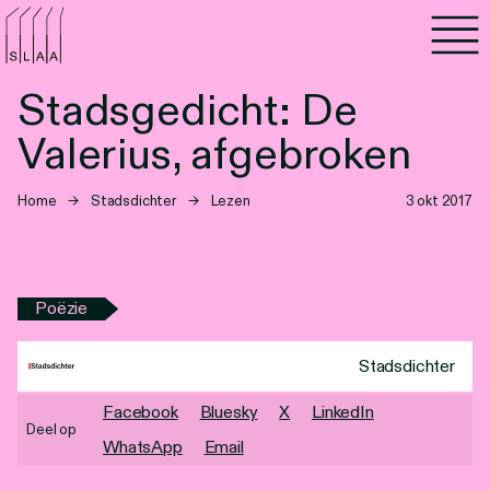
Agenda
Stadsgedicht: De
Programma's
Valerius, afgebroken
Lezen
Home
→
Stadsdichter
→
Lezen
3 okt 2017
Luisteren
Nieuwsbrief
Poëzie
Over SLAA
Stadsdichter
Vacatures
Facebook
Bluesky
X
LinkedIn
Deel op
WhatsApp
Email
Locaties