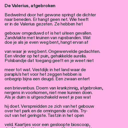
Personen
De Valerius, afgebroken
Bedwelmd door het gewone springt de dichter
Toegankelijkheid
naar beneden. Er hangt geen net. Wie heeft
er in de Valerius gezeten. Ze hebben het
Stadsdichter
gebouw omgeduwd of is het uiteen gevallen.
Zandvlakte met kruinen van rupsbanden. Wat
doe je als je even weg bent, hangt ervan af
van waar je weg bent. Ongewervelde gedachten.
Een vlinder op het puin, gehakkelde aurelia.
Polsbandje dat toegang geeft en je weet niet
meer tot wat. Vestdijk: in het land waar de
paraplu’s het voor het zeggen hebben is
onbegrip bijna een deugd. Een zwaan entert
een brievenbus. Doem van krankzinnig, afgebroken,
nergens in voorkomen, niet mee kunnen doen.
Als je duim is uitgeschakeld weet je pas wat
hij doet. Verspreidden ze zich van het gebouw
over het park en de omringende cafés. Try-
out van het geringste. Tastzin in het open
veld. Kaartjes voor een gesloopte bioscoop,