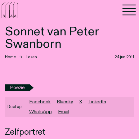
Agenda
Sonnet van Peter
Programma's
Swanborn
Lezen
Home
→
Lezen
24 jun 2011
Luisteren
Nieuwsbrief
Poëzie
Over SLAA
Facebook
Bluesky
X
LinkedIn
Deel op
WhatsApp
Email
Vacatures
Locaties
Zelfportret