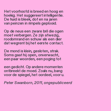
Personen
Het voorhoofd is breed en hoog en
Toegankelijkheid
hoekig. Het suggereert intelligentie.
De huid is bleek, dof en na jaren
van peinzen in rimpels geplooid.
Stadsdichter
Op de neus een zware bril die ogen
moet verbergen. Ze zijn afwezig,
roodomrand en schuw als een dier
dat wegrent bij het eerste contact.
De mond is klein, gesloten, strak.
Soms gaat hij open, onverwacht,
een paar woorden, een poging tot
een gedicht. Op andere momenten
ontbreekt de moed. Zoals nu, bang
voor de spiegel, het oordeel, voor u.
Peter Swanborn, 2011, ongepubliceerd