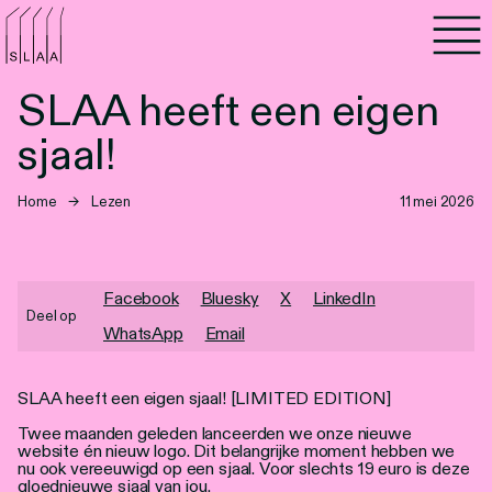
Agenda
SLAA heeft een eigen
Programma's
sjaal!
Lezen
Home
→
Lezen
11 mei 2026
Luisteren
Nieuwsbrief
Facebook
Bluesky
X
LinkedIn
Deel op
WhatsApp
Email
Over SLAA
SLAA heeft een eigen sjaal! [LIMITED EDITION]
Vacatures
Twee maanden geleden lanceerden we onze nieuwe
Locaties
website én nieuw logo. Dit belangrijke moment hebben we
nu ook vereeuwigd op een sjaal. Voor slechts 19 euro is deze
gloednieuwe sjaal van jou.