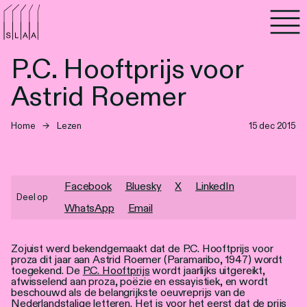
Agenda
P.C. Hooftprijs voor
Programma's
Astrid Roemer
Lezen
Home
→
Lezen
15 dec 2015
Luisteren
Nieuwsbrief
Facebook
Bluesky
X
LinkedIn
Deel op
WhatsApp
Email
Over SLAA
Zojuist werd bekendgemaakt dat de P.C. Hooftprijs voor
Vacatures
proza dit jaar aan Astrid Roemer (Paramaribo, 1947) wordt
toegekend. De
P.C. Hooftprijs
wordt jaarlijks uitgereikt,
Locaties
afwisselend aan proza, poëzie en essayistiek, en wordt
beschouwd als de belangrijkste oeuvreprijs van de
Nederlandstalige letteren. Het is voor het eerst dat de prijs