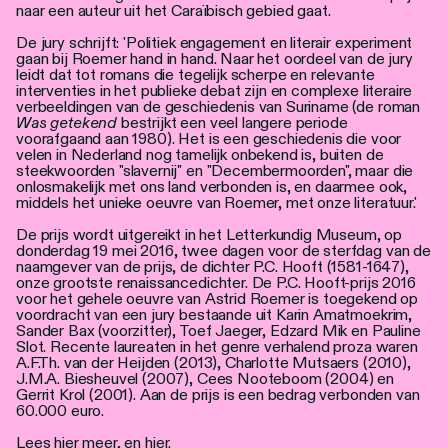
Personen
naar een auteur uit het Caraïbisch gebied gaat.
De jury schrijft: 'Politiek engagement en literair experiment
Toegankelijkheid
gaan bij Roemer hand in hand. Naar het oordeel van de jury
leidt dat tot romans die tegelijk scherpe en relevante
interventies in het publieke debat zijn en complexe literaire
Stadsdichter
verbeeldingen van de geschiedenis van Suriname (de roman
Was getekend
bestrijkt een veel langere periode
voorafgaand aan 1980). Het is een geschiedenis die voor
velen in Nederland nog tamelijk onbekend is, buiten de
steekwoorden "slavernij" en "Decembermoorden", maar die
onlosmakelijk met ons land verbonden is, en daarmee ook,
middels het unieke oeuvre van Roemer, met onze literatuur.'
De prijs wordt uitgereikt in het Letterkundig Museum, op
donderdag 19 mei 2016, twee dagen voor de sterfdag van de
naamgever van de prijs, de dichter P.C. Hooft (1581-1647),
onze grootste renaissancedichter. De P.C. Hooft-prijs 2016
voor het gehele oeuvre van Astrid Roemer is toegekend op
voordracht van een jury bestaande uit Karin Amatmoekrim,
Sander Bax (voorzitter), Toef Jaeger, Edzard Mik en Pauline
Slot. Recente laureaten in het genre verhalend proza waren
A.F.Th. van der Heijden (2013), Charlotte Mutsaers (2010),
J.M.A. Biesheuvel (2007), Cees Nooteboom (2004) en
Gerrit Krol (2001). Aan de prijs is een bedrag verbonden van
60.000 euro.
Lees
hier
meer, en
hier
.