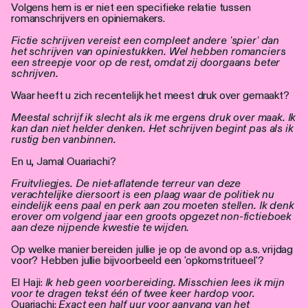
Volgens hem is er niet een specifieke relatie tussen
romanschrijvers en opiniemakers.
Fictie schrijven vereist een compleet andere 'spier' dan
het schrijven van opiniestukken. Wel hebben romanciers
een streepje voor op de rest, omdat zij doorgaans beter
schrijven.
Waar heeft u zich recentelijk het meest druk over gemaakt?
Meestal schrijf ik slecht als ik me ergens druk over maak. Ik
kan dan niet helder denken. Het schrijven begint pas als ik
rustig ben vanbinnen.
En u, Jamal Ouariachi?
Fruitvliegjes. De niet-aflatende terreur van deze
verachtelijke diersoort is een plaag waar de politiek nu
eindelijk eens paal en perk aan zou moeten stellen. Ik denk
erover om volgend jaar een groots opgezet non-fictieboek
aan deze nijpende kwestie te wijden.
Op welke manier bereiden jullie je op de avond op a.s. vrijdag
voor? Hebben jullie bijvoorbeeld een 'opkomstritueel'?
El Haji:
Ik heb geen voorbereiding. Misschien lees ik mijn
voor te dragen tekst één of twee keer hardop voor.
Ouariachi:
Exact een half uur voor aanvang van het