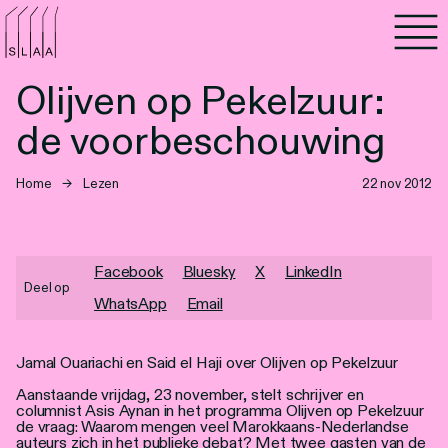
Agenda
Olijven op Pekelzuur:
Programma's
de voorbeschouwing
Lezen
Home
→
Lezen
22 nov 2012
Luisteren
Nieuwsbrief
Facebook
Bluesky
X
LinkedIn
Deel op
WhatsApp
Email
Over SLAA
Jamal Ouariachi en Said el Haji over Olijven op Pekelzuur
Vacatures
Aanstaande vrijdag, 23 november, stelt schrijver en
Locaties
columnist Asis Aynan in het programma Olijven op Pekelzuur
de vraag: Waarom mengen veel Marokkaans-Nederlandse
auteurs zich in het publieke debat? Met twee gasten van de