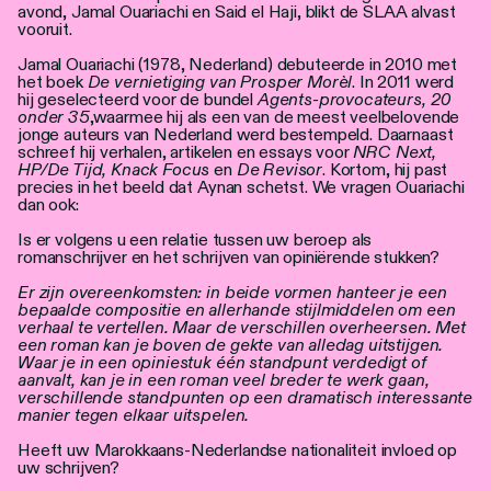
Personen
avond, Jamal Ouariachi en Said el Haji, blikt de SLAA alvast
vooruit.
Toegankelijkheid
Jamal Ouariachi (1978, Nederland) debuteerde in 2010 met
het boek
De vernietiging van Prosper Morèl
. In 2011 werd
hij geselecteerd voor de bundel
Agents-provocateurs, 20
Stadsdichter
onder 35
,waarmee hij als een van de meest veelbelovende
jonge auteurs van Nederland werd bestempeld. Daarnaast
schreef hij verhalen, artikelen en essays voor
NRC Next,
HP/De Tijd, Knack Focus
en
De Revisor
. Kortom, hij past
precies in het beeld dat Aynan schetst. We vragen Ouariachi
dan ook:
Is er volgens u een relatie tussen uw beroep als
romanschrijver en het schrijven van opiniërende stukken?
Er zijn overeenkomsten: in beide vormen hanteer je een
bepaalde compositie en allerhande stijlmiddelen om een
verhaal te vertellen. Maar de verschillen overheersen. Met
een roman kan je boven de gekte van alledag uitstijgen.
Waar je in een opiniestuk één standpunt verdedigt of
aanvalt, kan je in een roman veel breder te werk gaan,
verschillende standpunten op een dramatisch interessante
manier tegen elkaar uitspelen.
Heeft uw Marokkaans-Nederlandse nationaliteit invloed op
uw schrijven?