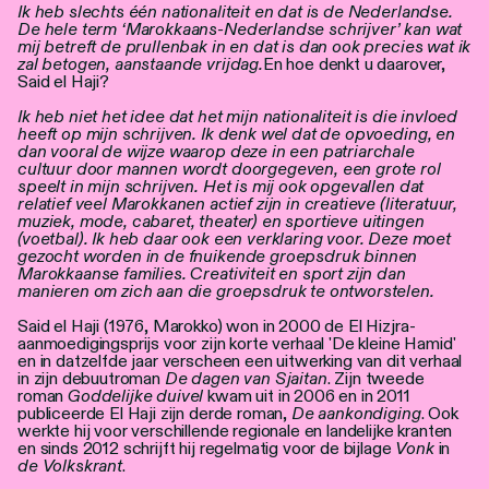
Ik heb slechts één nationaliteit en dat is de Nederlandse.
De hele term ‘Marokkaans-Nederlandse schrijver’ kan wat
mij betreft de prullenbak in en dat is dan ook precies wat ik
zal betogen, aanstaande vrijdag.
En hoe denkt u daarover,
Said el Haji?
Ik heb niet het idee dat het mijn nationaliteit is die invloed
heeft op mijn schrijven. Ik denk wel dat de opvoeding, en
dan vooral de wijze waarop deze in een patriarchale
cultuur door mannen wordt doorgegeven, een grote rol
speelt in mijn schrijven. Het is mij ook opgevallen dat
relatief veel Marokkanen actief zijn in creatieve (literatuur,
muziek, mode, cabaret, theater) en sportieve uitingen
(voetbal). Ik heb daar ook een verklaring voor. Deze moet
gezocht worden in de fnuikende groepsdruk binnen
Marokkaanse families. Creativiteit en sport zijn dan
manieren om zich aan die groepsdruk te ontworstelen.
Said el Haji (1976, Marokko) won in 2000 de El Hizjra-
aanmoedigingsprijs voor zijn korte verhaal 'De kleine Hamid'
en in datzelfde jaar verscheen een uitwerking van dit verhaal
in zijn debuutroman
De dagen van Sjaitan
. Zijn tweede
roman
Goddelijke duivel
kwam uit in 2006 en in 2011
publiceerde El Haji zijn derde roman,
De aankondiging
. Ook
werkte hij voor verschillende regionale en landelijke kranten
en sinds 2012 schrijft hij regelmatig voor de bijlage
Vonk
in
de Volkskrant
.