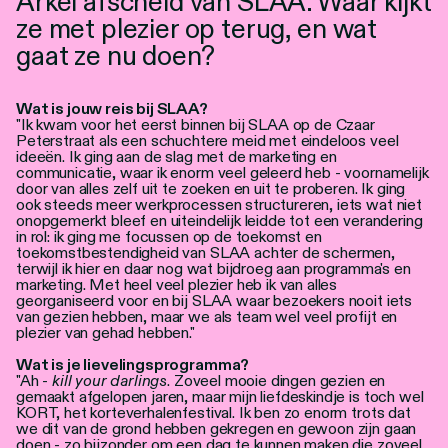
Arkel afscheid van SLAA. Waar kijkt
Personen
ze met plezier op terug, en wat
gaat ze nu doen?
Toegankelijkheid
Stadsdichter
Wat is jouw reis bij SLAA?
"Ik kwam voor het eerst binnen bij SLAA op de Czaar
Peterstraat als een schuchtere meid met eindeloos veel
ideeën. Ik ging aan de slag met de marketing en
communicatie, waar ik enorm veel geleerd heb - voornamelijk
door van alles zelf uit te zoeken en uit te proberen. Ik ging
ook steeds meer werkprocessen structureren, iets wat niet
onopgemerkt bleef en uiteindelijk leidde tot een verandering
in rol: ik ging me focussen op de toekomst en
toekomstbestendigheid van SLAA achter de schermen,
terwijl ik hier en daar nog wat bijdroeg aan programma's en
marketing. Met heel veel plezier heb ik van alles
georganiseerd voor en bij SLAA waar bezoekers nooit iets
van gezien hebben, maar we als team wel veel profijt en
plezier van gehad hebben."
Wat is je lievelingsprogramma?
"Ah -
kill your darlings
. Zoveel mooie dingen gezien en
gemaakt afgelopen jaren, maar mijn liefdeskindje is toch wel
KORT, het korteverhalenfestival. Ik ben zo enorm trots dat
we dit van de grond hebben gekregen en gewoon zijn gaan
doen - zo bijzonder om een dag te kunnen maken die zoveel