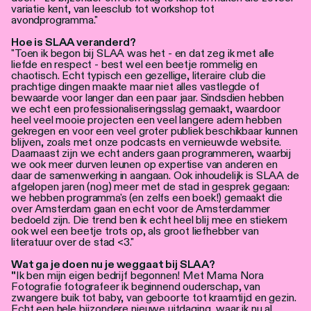
variatie kent, van leesclub tot workshop tot
avondprogramma."
Hoe is SLAA veranderd?
"Toen ik begon bij SLAA was het - en dat zeg ik met alle
liefde en respect - best wel een beetje rommelig en
chaotisch. Echt typisch een gezellige, literaire club die
prachtige dingen maakte maar niet alles vastlegde of
bewaarde voor langer dan een paar jaar. Sindsdien hebben
we echt een professionaliseringsslag gemaakt, waardoor
heel veel mooie projecten een veel langere adem hebben
gekregen en voor een veel groter publiek beschikbaar kunnen
blijven, zoals met onze podcasts en vernieuwde website.
Daarnaast zijn we echt anders gaan programmeren, waarbij
we ook meer durven leunen op expertise van anderen en
daar de samenwerking in aangaan. Ook inhoudelijk is SLAA de
afgelopen jaren (nog) meer met de stad in gesprek gegaan:
we hebben programma's (en zelfs een boek!) gemaakt die
over Amsterdam gaan en echt voor de Amsterdammer
bedoeld zijn. Die trend ben ik echt heel blij mee en stiekem
ook wel een beetje trots op, als groot liefhebber van
literatuur over de stad <3."
Wat ga je doen nu je weggaat bij SLAA?
"
Ik ben mijn eigen bedrijf begonnen! Met Mama Nora
Fotografie fotografeer ik beginnend ouderschap, van
zwangere buik tot baby, van geboorte tot kraamtijd en gezin.
Echt een hele bijzondere nieuwe uitdaging, waar ik nu al