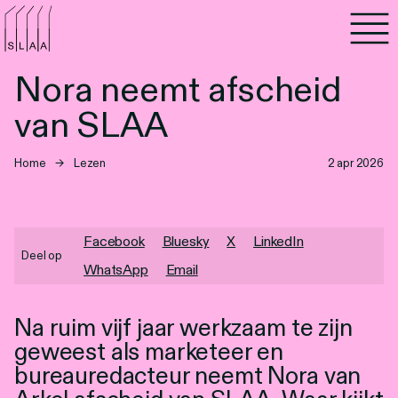
Agenda
Nora neemt afscheid
Programma's
van SLAA
Lezen
Home
→
Lezen
2 apr 2026
Luisteren
Nieuwsbrief
Facebook
Bluesky
X
LinkedIn
Deel op
WhatsApp
Email
Over SLAA
Na ruim vijf jaar werkzaam te zijn
Vacatures
geweest als marketeer en
Locaties
bureauredacteur neemt Nora van