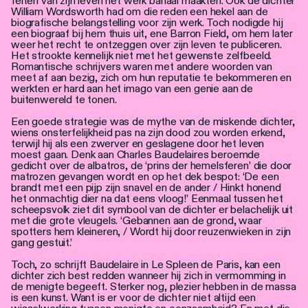
feiten van zijn leven het werk banaal maakten. Ook de dichter
William Wordsworth had om die reden een hekel aan de
biografische belangstelling voor zijn werk. Toch nodigde hij
een biograaf bij hem thuis uit, ene Barron Field, om hem later
weer het recht te ontzeggen over zijn leven te publiceren.
Het strookte kennelijk niet met het gewenste zelfbeeld.
Romantische schrijvers waren met andere woorden van
meet af aan bezig, zich om hun reputatie te bekommeren en
werkten er hard aan het imago van een genie aan de
buitenwereld te tonen.
Een goede strategie was de mythe van de miskende dichter,
wiens onsterfelijkheid pas na zijn dood zou worden erkend,
terwijl hij als een zwerver en geslagene door het leven
moest gaan. Denk aan Charles Baudelaires beroemde
gedicht over de albatros, de ‘prins der hemelsferen’ die door
matrozen gevangen wordt en op het dek bespot: ‘De een
brandt met een pijp zijn snavel en de ander / Hinkt honend
het onmachtig dier na dat eens vloog!’ Eenmaal tussen het
scheepsvolk ziet dit symbool van de dichter er belachelijk uit
met die grote vleugels. ‘Gebannen aan de grond, waar
spotters hem kleineren, / Wordt hij door reuzenwieken in zijn
gang gestuit.’
Toch, zo schrijft Baudelaire in Le Spleen de Paris, kan een
dichter zich best redden wanneer hij zich in vermomming in
de menigte begeeft. Sterker nog, plezier hebben in de massa
is een kunst. Want is er voor de dichter niet altijd een