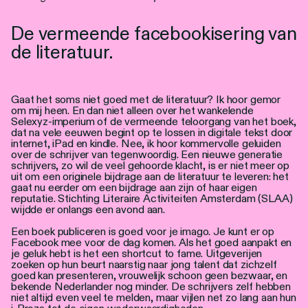
Personen
De vermeende facebookisering van
Toegankelijkheid
de literatuur.
Stadsdichter
Gaat het soms niet goed met de literatuur? Ik hoor gemor
om mij heen. En dan niet alleen over het wankelende
Selexyz-imperium of de vermeende teloorgang van het boek,
dat na vele eeuwen begint op te lossen in digitale tekst door
internet, iPad en kindle. Nee, ik hoor kommervolle geluiden
over de schrijver van tegenwoordig. Een nieuwe generatie
schrijvers, zo wil de veel gehoorde klacht, is er niet meer op
uit om een originele bijdrage aan de literatuur te leveren: het
gaat nu eerder om een bijdrage aan zijn of haar eigen
reputatie. Stichting Literaire Activiteiten Amsterdam (SLAA)
wijdde er onlangs een avond aan.
Een boek publiceren is goed voor je imago. Je kunt er op
Facebook mee voor de dag komen. Als het goed aanpakt en
je geluk hebt is het een shortcut to fame. Uitgeverijen
zoeken op hun beurt naarstig naar jong talent dat zichzelf
goed kan presenteren, vrouwelijk schoon geen bezwaar, en
bekende Nederlander nog minder. De schrijvers zelf hebben
niet altijd even veel te melden, maar vijlen net zo lang aan hun