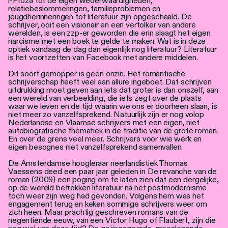
i-Proza tot de eigen wederwaardigheden,
relatiebeslommeringen, familieproblemen en
jeugdherinneringen tot literatuur zijn opgeschaald. De
schrijver, ooit een visionair en een vertolker van andere
werelden, is een zzp-er geworden die erin slaagt het eigen
narcisme met een boek te gelde te maken. Wat is in deze
optiek vandaag de dag dan eigenlijk nog literatuur? Literatuur
is het voortzetten van Facebook met andere middelen.
Dit soort gemopper is geen onzin. Het romantische
schrijverschap heeft veel aan allure ingeboet. Dat schrijven
uitdrukking moet geven aan iets dat groter is dan onszelf, aan
een wereld van verbeelding, die iets zegt over de plaats
waar we leven en de tijd waarin we ons er doorheen slaan, is
niet meer zo vanzelfsprekend. Natuurlijk zijn er nog volop
Nederlandse en Vlaamse schrijvers met een eigen, niet
autobiografische thematiek in de traditie van de grote roman.
En over de grens veel meer. Schrijvers voor wie werk en
eigen besognes niet vanzelfsprekend samenvallen.
De Amsterdamse hoogleraar neerlandistiek Thomas
Vaessens deed een paar jaar geleden in De revanche van de
roman (2009) een poging om te laten zien dat een dergelijke,
op de wereld betrokken literatuur na het postmodernisme
toch weer zijn weg had gevonden. Volgens hem was het
engagement terug en keken sommige schrijvers weer om
zich heen. Maar prachtig geschreven romans van de
negentiende eeuw, van een Victor Hugo of Flaubert, zijn die