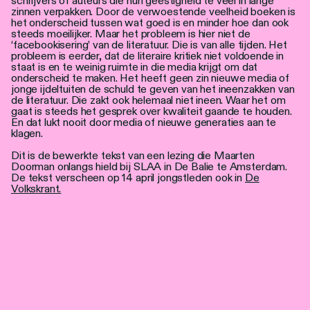
schrijvers of auteurs die hun geestigheid te veel in lange
zinnen verpakken. Door de verwoestende veelheid boeken is
het onderscheid tussen wat goed is en minder hoe dan ook
steeds moeilijker. Maar het probleem is hier niet de
‘facebookisering’ van de literatuur. Die is van alle tijden. Het
probleem is eerder, dat de literaire kritiek niet voldoende in
staat is en te weinig ruimte in die media krijgt om dat
onderscheid te maken. Het heeft geen zin nieuwe media of
jonge ijdeltuiten de schuld te geven van het ineenzakken van
de literatuur. Die zakt ook helemaal niet ineen. Waar het om
gaat is steeds het gesprek over kwaliteit gaande te houden.
En dat lukt nooit door media of nieuwe generaties aan te
klagen.
Dit is de bewerkte tekst van een lezing die Maarten
Doorman onlangs hield bij SLAA in De Balie te Amsterdam.
De tekst verscheen op 14 april jongstleden ook in
De
Volkskrant.