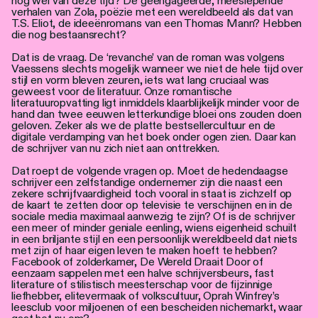
nog wel van deze tijd? De geëngageerde, meeslepende
verhalen van Zola, poëzie met een wereldbeeld als dat van
T.S. Eliot, de ideeënromans van een Thomas Mann? Hebben
die nog bestaansrecht?
Dat is de vraag. De ‘revanche’ van de roman was volgens
Vaessens slechts mogelijk wanneer we niet de hele tijd over
stijl en vorm bleven zeuren, iets wat lang cruciaal was
geweest voor de literatuur. Onze romantische
literatuuropvatting ligt inmiddels klaarblijkelijk minder voor de
hand dan twee eeuwen letterkundige bloei ons zouden doen
geloven. Zeker als we de platte bestsellercultuur en de
digitale verdamping van het boek onder ogen zien. Daar kan
de schrijver van nu zich niet aan onttrekken.
Dat roept de volgende vragen op. Moet de hedendaagse
schrijver een zelfstandige ondernemer zijn die naast een
zekere schrijfvaardigheid toch vooral in staat is zichzelf op
de kaart te zetten door op televisie te verschijnen en in de
sociale media maximaal aanwezig te zijn? Of is de schrijver
een meer of minder geniale eenling, wiens eigenheid schuilt
in een briljante stijl en een persoonlijk wereldbeeld dat niets
met zijn of haar eigen leven te maken hoeft te hebben?
Facebook of zolderkamer, De Wereld Draait Door of
eenzaam sappelen met een halve schrijversbeurs, fast
literature of stilistisch meesterschap voor de fijzinnige
liefhebber, elitevermaak of volkscultuur, Oprah Winfrey’s
leesclub voor miljoenen of een bescheiden nichemarkt, waar