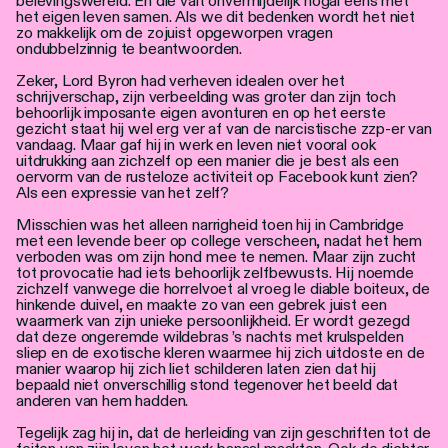
belevingswereld. En die valt onvermijdelijk nogal eens met
het eigen leven samen. Als we dit bedenken wordt het niet
zo makkelijk om de zojuist opgeworpen vragen
ondubbelzinnig te beantwoorden.
Zeker, Lord Byron had verheven idealen over het
schrijverschap, zijn verbeelding was groter dan zijn toch
behoorlijk imposante eigen avonturen en op het eerste
gezicht staat hij wel erg ver af van de narcistische zzp-er van
vandaag. Maar gaf hij in werk en leven niet vooral ook
uitdrukking aan zichzelf op een manier die je best als een
oervorm van de rusteloze activiteit op Facebook kunt zien?
Als een expressie van het zelf?
Misschien was het alleen narrigheid toen hij in Cambridge
met een levende beer op college verscheen, nadat het hem
verboden was om zijn hond mee te nemen. Maar zijn zucht
tot provocatie had iets behoorlijk zelfbewusts. Hij noemde
zichzelf vanwege die horrelvoet al vroeg le diable boiteux, de
hinkende duivel, en maakte zo van een gebrek juist een
waarmerk van zijn unieke persoonlijkheid. Er wordt gezegd
dat deze ongeremde wildebras ’s nachts met krulspelden
sliep en de exotische kleren waarmee hij zich uitdoste en de
manier waarop hij zich liet schilderen laten zien dat hij
bepaald niet onverschillig stond tegenover het beeld dat
anderen van hem hadden.
Tegelijk zag hij in, dat de herleiding van zijn geschriften tot de