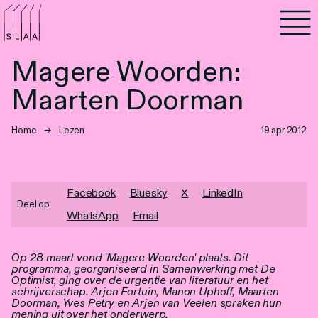
Agenda
Magere Woorden:
Programma's
Maarten Doorman
Lezen
Home
→
Lezen
19 apr 2012
Luisteren
Nieuwsbrief
Facebook
Bluesky
X
LinkedIn
Deel op
WhatsApp
Email
Over SLAA
Op 28 maart vond 'Magere Woorden' plaats. Dit
Vacatures
programma, georganiseerd in Samenwerking met De
Optimist, ging over de urgentie van literatuur en het
Locaties
schrijverschap. Arjen Fortuin, Manon Uphoff, Maarten
Doorman, Yves Petry en Arjen van Veelen spraken hun
mening uit over het onderwerp.