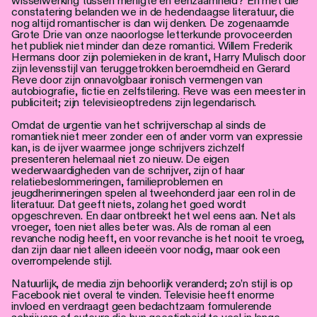
wisselwerking tussen menigte en eenzaamheid? En met die
constatering belanden we in de hedendaagse literatuur, die
nog altijd romantischer is dan wij denken. De zogenaamde
Grote Drie van onze naoorlogse letterkunde provoceerden
het publiek niet minder dan deze romantici. Willem Frederik
Hermans door zijn polemieken in de krant, Harry Mulisch door
zijn levensstijl van teruggetrokken beroemdheid en Gerard
Reve door zijn onnavolgbaar ironisch vermengen van
autobiografie, fictie en zelfstilering. Reve was een meester in
publiciteit; zijn televisieoptredens zijn legendarisch.
Omdat de urgentie van het schrijverschap al sinds de
romantiek niet meer zonder een of ander vorm van expressie
kan, is de ijver waarmee jonge schrijvers zichzelf
presenteren helemaal niet zo nieuw. De eigen
wederwaardigheden van de schrijver, zijn of haar
relatiebeslommeringen, familieproblemen en
jeugdherinneringen spelen al tweehonderd jaar een rol in de
literatuur. Dat geeft niets, zolang het goed wordt
opgeschreven. En daar ontbreekt het wel eens aan. Net als
vroeger, toen niet alles beter was. Als de roman al een
revanche nodig heeft, en voor revanche is het nooit te vroeg,
dan zijn daar niet alleen ideeën voor nodig, maar ook een
overrompelende stijl.
Natuurlijk, de media zijn behoorlijk veranderd; zo’n stijl is op
Facebook niet overal te vinden. Televisie heeft enorme
invloed en verdraagt geen bedachtzaam formulerende