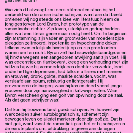
gaat het nu om?
Wie zich dit afvraagt zou eens stil moeten staan bij het
oerbeeld van de romantische schrijver, want aan dat beeld
ontlenen wij nog steeds ons idee van literatuur. Neem de
jong gestorven Lord Byron, het prototype van de
romantische dichter. Zijn leven, uiterlijk en gedrag hadden
alles wat een literair genie maar nodig heeft. Om te beginnen
zijn afstamming: zijn vader en grootvader van moederszijde
pleegden zelfmoord, impotentie en hypochondrie doken
telkens even erfelijk als hinderlijk op en zijn grootouders
waren neef en nicht. Byron zelf had nauwelijks baardgroei en
hij hinkte wegens een aangeboren afwijking aan zijn voet. Hij
was excentriek en flamboyant, kreeg een verhouding met zijn
halfzus bij wie hij vermoedelijk een dochter verwekte, leed
onder heftige depressies, had talloze affaires met mannen
en vrouwen, dronk, gokte, maakte schulden, vocht, was
verslaafd aan opium, reislustig en lichtgeraakt. Hij
provoceerde de burgerij waar hij kon en deed vooral jonge
vrouwen door zijn aanwezigheid in katzwijm vallen. Waar
Byron verscheen ging een golf van opwinding door de zaal.
Als dat geen schrijver was!
Dat kon hij trouwens best goed: schrijven. En hoewel zijn
werk zelden zuiver autobiografisch is, schemert zijn
bewogen leven op allerlei manieren door zijn poëzie. Dat is
niet gek, want vanaf de romantiek gaat het er bij schrijven in
de eerste plaats om, uitdrukking te geven aan de eigen