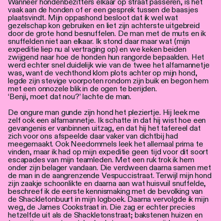
Wanneer hondenbezitters elkaar op straat passeren, is het
vaak aan de honden of er een gesprek tussen de baasjes
plaatsvindt. Mijn oppashond besloot dat ik wel wat
gezelschap kon gebruiken en liet zijn achterste uitgebreid
door de grote hond besnuffelen. De man met de muts en ik
snuffelden niet aan elkaar. Ik stond daar maar wat (mijn
expeditie liep nu al vertraging op) en we keken beiden
zwijgend naar hoe de honden hun rangorde bepaalden. Het
werd echter snel duidelijk wie van de twee het alfamannetje
was, want de vechthond klom plots achter op mijn hond,
legde zijn stevige voorpoten rondom zijn buik en begon hem
met een onnozele blik in de ogen te berijden.
‘Benji, moet dat nou?’ lachte de man.
De ongure man gunde zijn hond het pleziertje. Hij leek me
zelf ook een alfamannetje. Ik schatte in dat hij wist hoe een
gevangenis er vanbinnen uitzag, en dat hij het tafereel dat
zich voor ons afspeelde daar vaker van dichtbij had
meegemaakt. Ook Needommels leek het allemaal prima te
vinden, maar ik had op mijn expeditie geen tijd voor dit soort
escapades van mijn teamleden. Met een ruk trok ik hem
onder zijn belager vandaan. Die verdween daarna samen met
de man in de aangrenzende Vespuccistraat. Terwijl mijn hond
zijn zaakje schoonlikte en daarna aan wat huisvuil snuffelde,
beschreef ik de eerste kennismaking met de bevolking van
de Shackletonbuurt in mijn logboek. Daarna vervolgde ik mijn
weg, de James Cookstraat in. Die zag er echter precies
hetzelfde uit als de Shackletonstraat; bakstenen huizen en