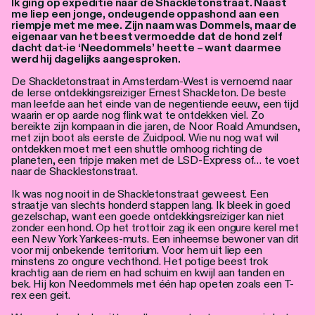
Ik ging op expeditie naar de Shackletonstraat. Naast
Personen
me liep een jonge, ondeugende oppashond aan een
riempje met me mee. Zijn naam was Dommels, maar de
eigenaar van het beest vermoedde dat de hond zelf
Toegankelijkheid
dacht dat-ie ‘Needommels’ heette – want daarmee
werd hij dagelijks aangesproken.
Stadsdichter
De Shackletonstraat in Amsterdam-West is vernoemd naar
de Ierse ontdekkingsreiziger Ernest Shackleton. De beste
man leefde aan het einde van de negentiende eeuw, een tijd
waarin er op aarde nog flink wat te ontdekken viel. Zo
bereikte zijn kompaan in die jaren, de Noor Roald Amundsen,
met zijn boot als eerste de Zuidpool. Wie nu nog wat wil
ontdekken moet met een shuttle omhoog richting de
planeten, een tripje maken met de LSD-Express of… te voet
naar de Shacklestonstraat.
Ik was nog nooit in de Shackletonstraat geweest. Een
straatje van slechts honderd stappen lang. Ik bleek in goed
gezelschap, want een goede ontdekkingsreiziger kan niet
zonder een hond. Op het trottoir zag ik een ongure kerel met
een New York Yankees-muts. Een inheemse bewoner van dit
voor mij onbekende territorium. Voor hem uit liep een
minstens zo ongure vechthond. Het potige beest trok
krachtig aan de riem en had schuim en kwijl aan tanden en
bek. Hij kon Needommels met één hap opeten zoals een T-
rex een geit.