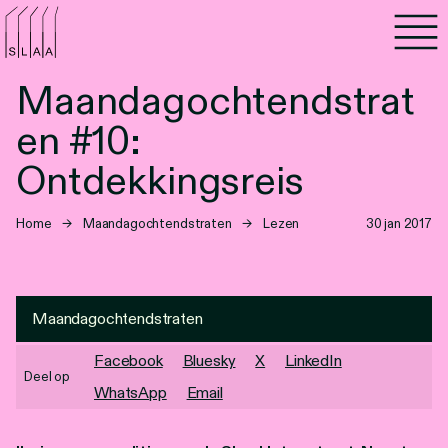
Agenda
Maandagochtendstrat
Programma's
en #10:
Lezen
Ontdekkingsreis
Luisteren
Home
→
Maandagochtendstraten
→
Lezen
30 jan 2017
Nieuwsbrief
Over SLAA
Maandagochtendstraten
Facebook
Bluesky
X
LinkedIn
Vacatures
Deel op
WhatsApp
Email
Locaties