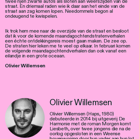
twee rijen zwarte auto’s als sloten aan weerszijden van de
straat. En driemaal raden wie ik daar aan het einde van de
straat aan zag komen lopen. Needommels begon al
ondeugend te kwispelen.
Ik trok hem mee naar de overzijde van de straat en besloot
dat ik voor de komende maandagochtendstratenverhalen
een échte ontdekkingsreis moest gaan maken. De zee op.
De straten hier leken me te veel op elkaar. In februari komen
de volgende maandagochtendverhalen dan ook vanaf een
eilandje in een grote oceaan.
Olivier Willemsen
Olivier Willemsen
Olivier Willemsen (Haps, 1980)
debuteerde in 2014 bij uitgeverij De
Harmonie met de roman Morgen komt
Liesbeth, over twee jongens die na de
oorlog opgesloten in een Weense
bovenwoning door hun vader aan hun lot