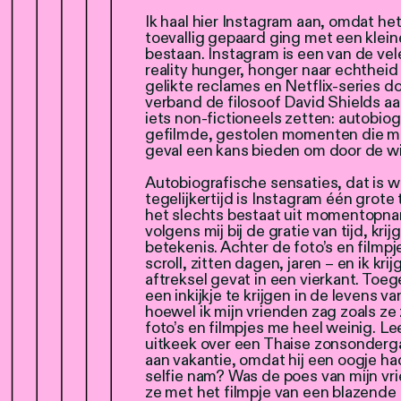
Ik haal hier Instagram aan, omdat he
toevallig gepaard ging met een klein
bestaan. Instagram is een van de ve
reality hunger, honger naar echthei
gelikte reclames en Netflix-series do
verband de filosoof David Shields aa
iets non-fictioneels zetten: autobio
gefilmde, gestolen momenten die met
geval een kans bieden om door de wi
Autobiografische sensaties, dat is w
tegelijkertijd is Instagram één grot
het slechts bestaat uit momentopna
volgens mij bij de gratie van tijd, krijg
betekenis. Achter de foto’s en filmp
scroll, zitten dagen, jaren – en ik kr
aftreksel gevat in een vierkant. Toe
een inkijkje te krijgen in de levens 
hoewel ik mijn vrienden zag zoals ze 
foto’s en filmpjes me heel weinig. Le
uitkeek over een Thaise zonsonderga
aan vakantie, omdat hij een oogje ha
selfie nam? Was de poes van mijn vr
ze met het filmpje van een blazend