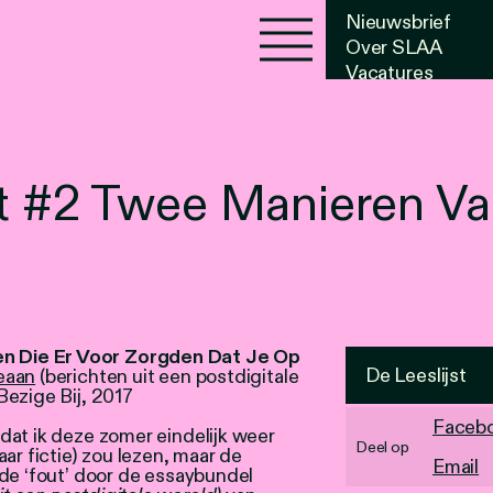
Nieuwsbrief
Over SLAA
Vacatures
Agenda
jst #2 Twee Manieren 
 Die Er Voor Zorgden Dat Je Op
De Leeslijst
eaan
(berichten uit een postdigitale
Bezige Bij, 2017
Faceb
dat ik deze zomer eindelijk weer
Deel op
ar fictie) zou lezen, maar de
Email
de ‘fout’ door de essaybundel