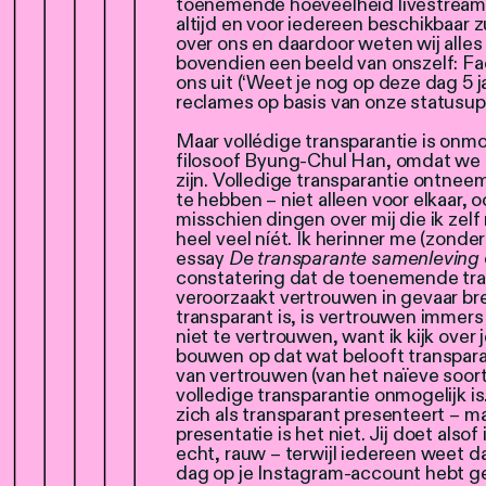
toenemende hoeveelheid livestreams, 
altijd en voor iedereen beschikbaar zu
over ons en daardoor weten wij alles
bovendien een beeld van onszelf: Fa
ons uit (‘Weet je nog op deze dag 5 j
reclames op basis van onze statusup
Maar vollédige transparantie is onmog
filosoof Byung-Chul Han, omdat we n
zijn. Volledige transparantie ontne
te hebben – niet alleen voor elkaar,
misschien dingen over mij die ik zel
heel veel níét. Ik herinner me (zond
essay
De transparante samenleving
constatering dat de toenemende tran
veroorzaakt vertrouwen in gevaar bre
transparant is, is vertrouwen immers
niet te vertrouwen, want ik kijk over 
bouwen op dat wat belooft transparan
van vertrouwen (van het naïeve soor
volledige transparantie onmogelijk i
zich als transparant presenteert – m
presentatie is het niet. Jij doet also
echt, rauw – terwijl iedereen weet da
dag op je Instagram-account hebt ge