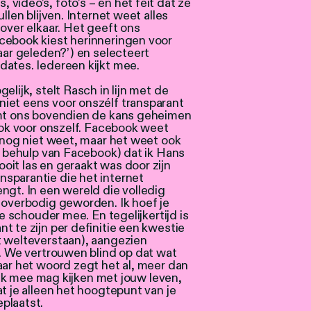
video’s, foto’s – en het feit dat ze
llen blijven. Internet weet alles
 over elkaar. Het geeft ons
cebook kiest herinneringen voor
aar geleden?’) en selecteert
dates. Iedereen kijkt mee.
elijk, stelt Rasch in lijn met de
iet eens voor onszélf transparant
emt ons bovendien de kans geheimen
 ook voor onszelf. Facebook weet
f nog niet weet, maar het weet ook
er behulp van Facebook) dat ik Hans
ooit las en geraakt was door zijn
sparantie die het internet
ngt. In een wereld die volledig
 overbodig geworden. Ik hoef je
je schouder mee. En tegelijkertijd is
t te zijn per definitie een kwestie
t welteverstaan), aangezien
s. We vertrouwen blind op dat wat
aar het woord zegt het al, meer dan
f ik mee mag kijken met jouw leven,
t je alleen het hoogtepunt van je
plaatst.