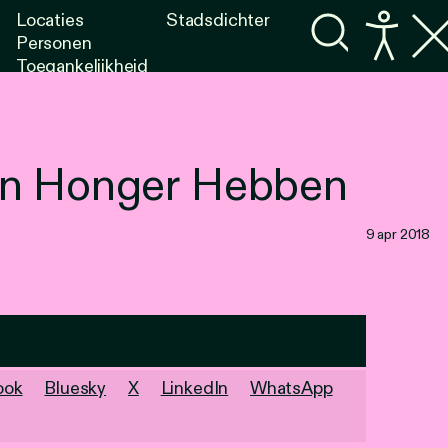
Locaties
Stadsdichter
Personen
Toegankelijkheid
Programma's
Lezen
Luisteren
Van Honger Hebben
9 apr 2018
ook
Bluesky
X
LinkedIn
WhatsApp