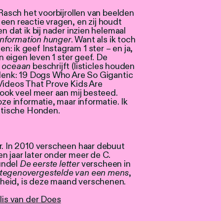
 Rasch het voorbijrollen van beelden
een reactie vragen, en zij houdt
n dat ik bij nader inzien helemaal
information hunger
. Want als ik toch
: ik geef Instagram 1 ster – en ja,
jn eigen leven 1 ster geef. De
 oceaan
beschrijft (listicles houden
 denk: 19 Dogs Who Are So Gigantic
 Videos That Prove Kids Are
 ook veel meer aan mij besteed.
oze informatie, maar informatie. Ik
antische Honden.
er. In 2010 verscheen haar debuut
en jaar later onder meer de C.
undel
De eerste letter
verscheen in
 tegenovergestelde van een mens
,
heid, is deze maand verschenen.
llis van der Does