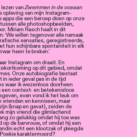
t lezen van
Zwemmen in de oceaan
e opleving van mijn Instagram-
le apps die een beroep doen op onze
d tussen alle photoshopbeelden,
or. Miriam Rasch haalt in dit
n: ‘We willen tegenover alle namaak
grafische sensaties, geregistreerde,
 hun schijnbare spontaniteit in elk
rwar heen te breken.’
aar Instagram om draait. En
e tekortkoming op dit gebied, omdat
mes. Onze autobiografie bestaat
t in ieder geval pas in de tijd
jes waar ik wezenloos doorheen
ijg een context- en betekenisloos
gegeven, even vond ik het leuk om
van vrienden en kennissen, maar
zijn (knap en gevat), zeiden de
ek mijn vriend die glimlachend
ng zo gelukkig omdat hij toe was
d op de barvrouw, of omdat hij een
iendin echt een klootzak of pleegde
e Poekie karaktermoord?