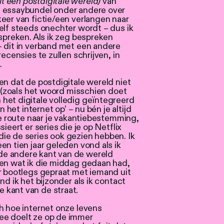
 een postdigitale wereld)
van
e essaybundel onder andere over
keer van fictie/een verlangen naar
elf steeds onechter wordt – dus ik
espreken. Als ik zeg bespreken
– dit in verband met een andere
ecensies te zullen schrijven, in
.
en dat de postdigitale wereld niet
s (zoals het woord misschien doet
het digitale volledig geïntegreerd
n het internet op’ – nu bén je altijd
de route naar je vakantiebestemming,
ieert er series die je op Netflix
ie de series ook gezien hebben. Ik
en tien jaar geleden vond als ik
e andere kant van de wereld
ten wat ik die middag gedaan had,
r bootlegs gepraat met iemand uit
nd ik het bijzonder als ik contact
 kant van de straat.
h hoe internet onze levens
ee doelt ze op de immer