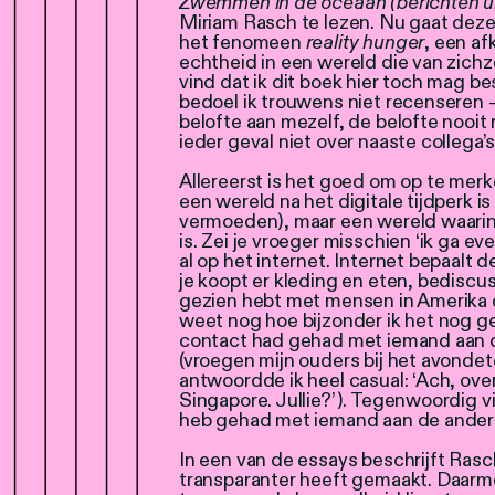
Zwemmen in de oceaan (berichten uit
Miriam Rasch te lezen. Nu gaat dez
het fenomeen
reality hunger
, een af
echtheid in een wereld die van zichz
vind dat ik dit boek hier toch mag b
bedoel ik trouwens niet recenseren 
belofte aan mezelf, de belofte nooit r
ieder geval niet over naaste collega’s
Allereerst is het goed om op te merk
een wereld na het digitale tijdperk i
vermoeden), maar een wereld waarin 
is. Zei je vroeger misschien ‘ik ga eve
al op het internet. Internet bepaalt 
je koopt er kleding en eten, bediscuss
gezien hebt met mensen in Amerika d
weet nog hoe bijzonder ik het nog ge
contact had gehad met iemand aan d
(vroegen mijn ouders bij het avonde
antwoordde ik heel casual: ‘Ach, ove
Singapore. Jullie?’). Tegenwoordig vi
heb gehad met iemand aan de andere
In een van de essays beschrijft Rasc
transparanter heeft gemaakt. Daarm