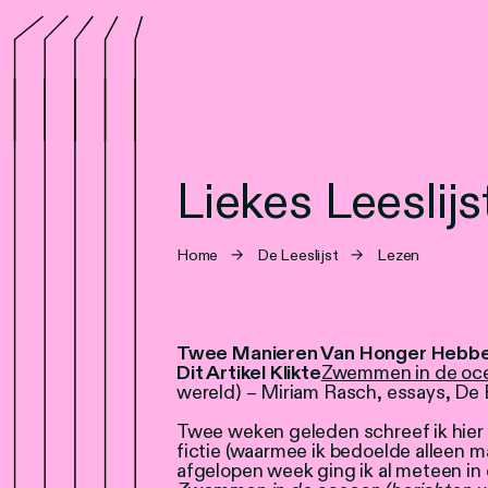
Liekes Leesli
Home
→
De Leeslijst
→
Lezen
Twee Manieren Van Honger Hebben
Dit Artikel Klikte
Zwemmen in de oc
wereld) – Miriam Rasch, essays, De 
Twee weken geleden schreef ik hier 
fictie (waarmee ik bedoelde alleen ma
afgelopen week ging ik al meteen in 