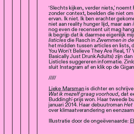
‘Slechts kijken, verder niets,’ noemt
zonder context, beelden die niet om 
ervan. Ik niet. Ik ben erachter gekome
niet aan reality hunger lijd, maar aan
nog even de recensent uit mag hangen
ik begrijp dat ik daarmee eigenlijk mi
listicles
die Rasch in
Zwemmen in de
het midden tussen articles en lists,
You Won’t Believe They Are Real, 17
Basically Just Drunk Adults) zijn dan
Listicles suggereren informatie. Zinl
sluit Instagram af en klik op de Gig
/////
Lieke Marsman
is dichter en schrijv
Wat ik mezelf graag voorhoud
, dat e
Buddingh’-prijs won. Haar tweede b
januari 2014. Haar debuutroman
Het
over klimaatverandering en eenzaam
Illustratie door de ongeëvenaarde:
E