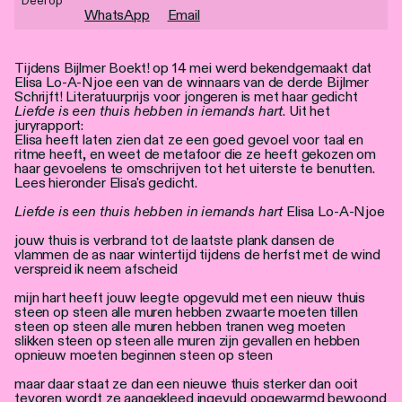
Deel op
Personen
WhatsApp
Email
Toegankelijkheid
Tijdens Bijlmer Boekt! op 14 mei werd bekendgemaakt dat
Elisa Lo-A-Njoe een van de winnaars van de derde Bijlmer
Stadsdichter
Schrijft! Literatuurprijs voor jongeren is met haar gedicht
Liefde is een thuis hebben in iemands hart
. Uit het
juryrapport:
Elisa heeft laten zien dat ze een goed gevoel voor taal en
ritme heeft, en weet de metafoor die ze heeft gekozen om
haar gevoelens te omschrijven tot het uiterste te benutten.
Lees hieronder Elisa's gedicht.
Liefde is een thuis hebben in iemands hart
Elisa Lo-A-Njoe
jouw thuis is verbrand tot de laatste plank dansen de
vlammen de as naar wintertijd tijdens de herfst met de wind
verspreid ik neem afscheid
mijn hart heeft jouw leegte opgevuld met een nieuw thuis
steen op steen alle muren hebben zwaarte moeten tillen
steen op steen alle muren hebben tranen weg moeten
slikken steen op steen alle muren zijn gevallen en hebben
opnieuw moeten beginnen steen op steen
maar daar staat ze dan een nieuwe thuis sterker dan ooit
tevoren wordt ze aangekleed ingevuld opgewarmd bewoond