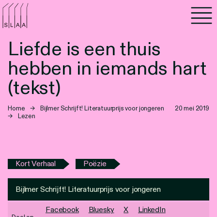
Agenda
Liefde is een thuis
Programma's
hebben in iemands hart
Lezen
(tekst)
Luisteren
Home
→
Bijlmer Schrijft! Literatuurprijs voor jongeren
20 mei 2019
→
Lezen
Nieuwsbrief
Over SLAA
Kort Verhaal
Poëzie
Vacatures
Bijlmer Schrijft! Literatuurprijs voor jongeren
Locaties
Facebook
Bluesky
X
LinkedIn