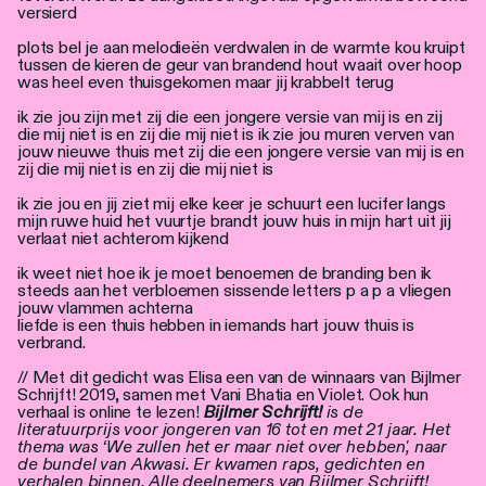
versierd
plots bel je aan melodieën verdwalen in de warmte kou kruipt
tussen de kieren de geur van brandend hout waait over hoop
was heel even thuisgekomen maar jij krabbelt terug
ik zie jou zijn met zij die een jongere versie van mij is en zij
die mij niet is en zij die mij niet is ik zie jou muren verven van
jouw nieuwe thuis met zij die een jongere versie van mij is en
zij die mij niet is en zij die mij niet is
ik zie jou en jij ziet mij elke keer je schuurt een lucifer langs
mijn ruwe huid het vuurtje brandt jouw huis in mijn hart uit jij
verlaat niet achterom kijkend
ik weet niet hoe ik je moet benoemen de branding ben ik
steeds aan het verbloemen sissende letters p a p a vliegen
jouw vlammen achterna
liefde is een thuis hebben in iemands hart jouw thuis is
verbrand.
// Met dit gedicht was Elisa een van de winnaars van Bijlmer
Schrijft! 2019, samen met Vani Bhatia en Violet. Ook hun
verhaal is online te lezen!
Bijlmer Schrijft!
is de
literatuurprijs voor jongeren van 16 tot en met 21 jaar. Het
thema was ‘We zullen het er maar niet over hebben', naar
de bundel van Akwasi. Er kwamen raps, gedichten en
verhalen binnen. Alle deelnemers van Bijlmer Schrijft!