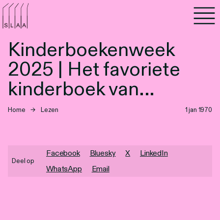
Agenda
Kinderboekenweek
Programma's
2025 | Het favoriete
Lezen
kinderboek van...
Luisteren
Home
→
Lezen
1 jan 1970
Nieuwsbrief
Facebook
Bluesky
X
LinkedIn
Over SLAA
Deel op
WhatsApp
Email
Vacatures
Locaties