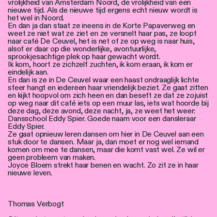
vrolijkheid van Amsterdam Noord, de vrolijkheid van een
nieuwe tijd. Als de nieuwe tijd ergens echt nieuw wordt is
het wel in Noord.
En dan ja dan staat ze ineens in de Korte Papaverweg en
weet ze niet wat ze ziet en ze versnelt haar pas, ze loopt
naar café De Ceuvel, het is net of ze op weg is naar huis,
alsof er daar op die wonderlijke, avontuurlijke,
sprookjesachtige plek op haar gewacht wordt.
Ik kom, hoort ze zichzelf zuchten, ik kom eraan, ik kom er
eindelijk aan.
En dan is ze in De Ceuvel waar een haast ondraaglijk lichte
sfeer hangt en iedereen haar vriendelijk beziet. Ze gaat zitten
en kijkt hoopvol om zich heen en dan beseft ze dat ze zojuist
op weg naar dit café iets op een muur las, iets wat hoorde bij
deze dag, deze avond, deze nacht, ja, ze weet het weer:
Dansschool Eddy Spier. Goede naam voor een dansleraar
Eddy Spier.
Ze gaat opnieuw leren dansen om hier in De Ceuvel aan een
stuk door te dansen. Maar ja, dan moet er nog wel iemand
komen om mee te dansen, maar die komt vast wel. Ze wil er
geen probleem van maken.
Joyce Bloem strekt haar benen en wacht. Zo zit ze in haar
nieuwe leven.
Thomas Verbogt