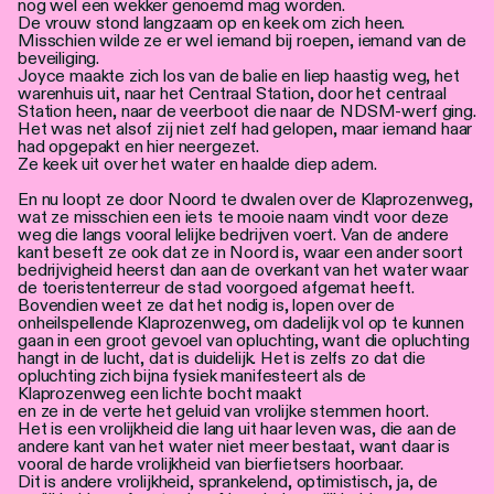
nog wel een wekker genoemd mag worden.
De vrouw stond langzaam op en keek om zich heen.
Misschien wilde ze er wel iemand bij roepen, iemand van de
beveiliging.
Joyce maakte zich los van de balie en liep haastig weg, het
warenhuis uit, naar het Centraal Station, door het centraal
Station heen, naar de veerboot die naar de NDSM-werf ging.
Het was net alsof zij niet zelf had gelopen, maar iemand haar
had opgepakt en hier neergezet.
Ze keek uit over het water en haalde diep adem.
En nu loopt ze door Noord te dwalen over de Klaprozenweg,
wat ze misschien een iets te mooie naam vindt voor deze
weg die langs vooral lelijke bedrijven voert. Van de andere
kant beseft ze ook dat ze in Noord is, waar een ander soort
bedrijvigheid heerst dan aan de overkant van het water waar
de toeristenterreur de stad voorgoed afgemat heeft.
Bovendien weet ze dat het nodig is, lopen over de
onheilspellende Klaprozenweg, om dadelijk vol op te kunnen
gaan in een groot gevoel van opluchting, want die opluchting
hangt in de lucht, dat is duidelijk. Het is zelfs zo dat die
opluchting zich bijna fysiek manifesteert als de
Klaprozenweg een lichte bocht maakt
en ze in de verte het geluid van vrolijke stemmen hoort.
Het is een vrolijkheid die lang uit haar leven was, die aan de
andere kant van het water niet meer bestaat, want daar is
vooral de harde vrolijkheid van bierfietsers hoorbaar.
Dit is andere vrolijkheid, sprankelend, optimistisch, ja, de