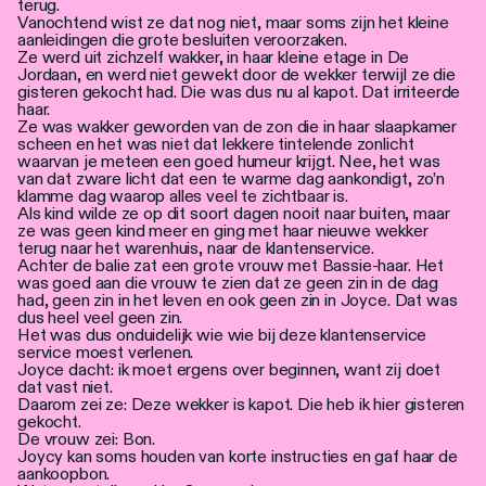
terug.
Vanochtend wist ze dat nog niet, maar soms zijn het kleine
aanleidingen die grote besluiten veroorzaken.
Ze werd uit zichzelf wakker, in haar kleine etage in De
Jordaan, en werd niet gewekt door de wekker terwijl ze die
gisteren gekocht had. Die was dus nu al kapot. Dat irriteerde
haar.
Ze was wakker geworden van de zon die in haar slaapkamer
scheen en het was niet dat lekkere tintelende zonlicht
waarvan je meteen een goed humeur krijgt. Nee, het was
van dat zware licht dat een te warme dag aankondigt, zo’n
klamme dag waarop alles veel te zichtbaar is.
Als kind wilde ze op dit soort dagen nooit naar buiten, maar
ze was geen kind meer en ging met haar nieuwe wekker
terug naar het warenhuis, naar de klantenservice.
Achter de balie zat een grote vrouw met Bassie-haar. Het
was goed aan die vrouw te zien dat ze geen zin in de dag
had, geen zin in het leven en ook geen zin in Joyce. Dat was
dus heel veel geen zin.
Het was dus onduidelijk wie wie bij deze klantenservice
service moest verlenen.
Joyce dacht: ik moet ergens over beginnen, want zij doet
dat vast niet.
Daarom zei ze: Deze wekker is kapot. Die heb ik hier gisteren
gekocht.
De vrouw zei: Bon.
Joycy kan soms houden van korte instructies en gaf haar de
aankoopbon.