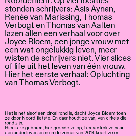
Noorderlicht. Op vier locaties
Personen
stonden schrijvers: Asis Aynan,
Renée van Marissing, Thomas
Toegankelijkheid
Verbogt en Thomas van Aalten
Stadsdichter
lazen allen een verhaal voor over
Joyce Bloem, een jonge vrouw met
een wat ongelukkig leven, meer
wisten de schrijvers niet. Vier slices
of life uit het leven van één vrouw.
Hier het eerste verhaal: Opluchting
van Thomas Verbogt.
Het is net alsof een cirkel rond is, dacht Joyce Bloem toen
ze door Noord fietste. En daar houdt ze van, van cirkels die
rond zijn.
Hier is ze geboren, hier groeide ze op, hier vertrok ze naar
een ander leven en nu in de zomer van 2014 keert ze er