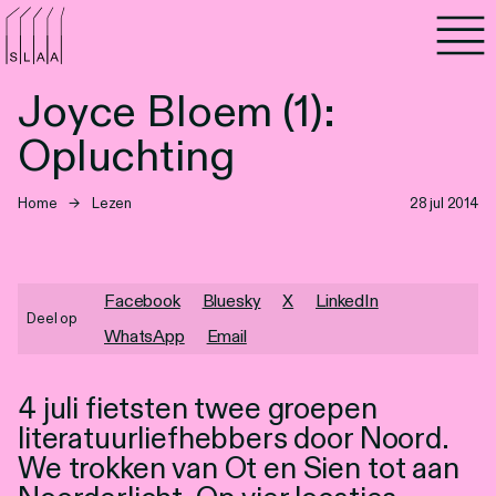
Agenda
Joyce Bloem (1):
Programma's
Opluchting
Lezen
Home
→
Lezen
28 jul 2014
Luisteren
Nieuwsbrief
Facebook
Bluesky
X
LinkedIn
Deel op
WhatsApp
Email
Over SLAA
4 juli fietsten twee groepen
Vacatures
literatuurliefhebbers door Noord.
Locaties
We trokken van Ot en Sien tot aan