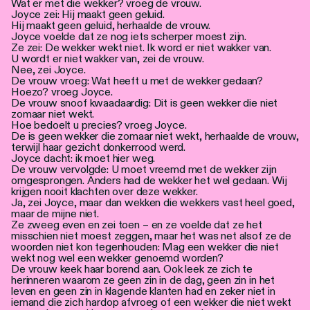
Wat er met die wekker? vroeg de vrouw.
Joyce zei: Hij maakt geen geluid.
Hij maakt geen geluid, herhaalde de vrouw.
Joyce voelde dat ze nog iets scherper moest zijn.
Ze zei: De wekker wekt niet. Ik word er niet wakker van.
U wordt er niet wakker van, zei de vrouw.
Nee, zei Joyce.
De vrouw vroeg: Wat heeft u met de wekker gedaan?
Hoezo? vroeg Joyce.
De vrouw snoof kwaadaardig: Dit is geen wekker die niet
zomaar niet wekt.
Hoe bedoelt u precies? vroeg Joyce.
De is geen wekker die zomaar niet wekt, herhaalde de vrouw,
terwijl haar gezicht donkerrood werd.
Joyce dacht: ik moet hier weg.
De vrouw vervolgde: U moet vreemd met de wekker zijn
omgesprongen. Anders had de wekker het wel gedaan. Wij
krijgen nooit klachten over deze wekker.
Ja, zei Joyce, maar dan wekken die wekkers vast heel goed,
maar de mijne niet.
Ze zweeg even en zei toen – en ze voelde dat ze het
misschien niet moest zeggen, maar het was net alsof ze de
woorden niet kon tegenhouden: Mag een wekker die niet
wekt nog wel een wekker genoemd worden?
De vrouw keek haar borend aan. Ook leek ze zich te
herinneren waarom ze geen zin in de dag, geen zin in het
leven en geen zin in klagende klanten had en zeker niet in
iemand die zich hardop afvroeg of een wekker die niet wekt