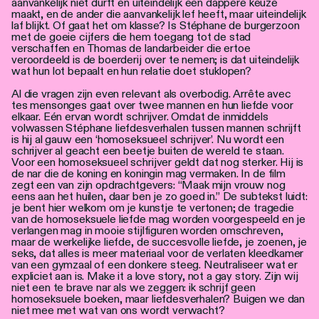
aanvankelijk niet durft en uiteindelijk een dappere keuze
maakt, en de ander die aanvankelijk lef heeft, maar uiteindelijk
laf blijkt. Of gaat het om klasse? Is Stéphane de burgerzoon
met de goeie cijfers die hem toegang tot de stad
verschaffen en Thomas de landarbeider die ertoe
veroordeeld is de boerderij over te nemen; is dat uiteindelijk
wat hun lot bepaalt en hun relatie doet stuklopen?
Al die vragen zijn even relevant als overbodig. Arrête avec
tes mensonges gaat over twee mannen en hun liefde voor
elkaar. Eén ervan wordt schrijver. Omdat de inmiddels
volwassen Stéphane liefdesverhalen tussen mannen schrijft
is hij al gauw een ‘homoseksueel schrijver’. Nu wordt een
schrijver al geacht een beetje buiten de wereld te staan.
Voor een homoseksueel schrijver geldt dat nog sterker. Hij is
de nar die de koning en koningin mag vermaken. In de film
zegt een van zijn opdrachtgevers: “Maak mijn vrouw nog
eens aan het huilen, daar ben je zo goed in.” De subtekst luidt:
je bent hier welkom om je kunstje te vertonen; de tragedie
van de homoseksuele liefde mag worden voorgespeeld en je
verlangen mag in mooie stijlfiguren worden omschreven,
maar de werkelijke liefde, de succesvolle liefde, je zoenen, je
seks, dat alles is meer materiaal voor de verlaten kleedkamer
van een gymzaal of een donkere steeg. Neutraliseer wat er
expliciet aan is. Make it a love story, not a gay story. Zijn wij
niet een te brave nar als we zeggen: ik schrijf geen
homoseksuele boeken, maar liefdesverhalen? Buigen we dan
niet mee met wat van ons wordt verwacht?