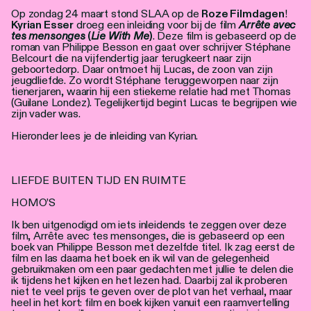
Personen
Op zondag 24 maart stond SLAA op de
Roze Filmdagen
!
Kyrian Esser
droeg een inleiding voor bij de film
Arrête avec
tes mensonges
(
Lie With Me
)
. Deze film is gebaseerd op de
Toegankelijkheid
roman van Philippe Besson en gaat over schrijver Stéphane
Belcourt die na vijfendertig jaar terugkeert naar zijn
Stadsdichter
geboortedorp. Daar ontmoet hij Lucas, de zoon van zijn
jeugdliefde. Zo wordt Stéphane teruggeworpen naar zijn
tienerjaren, waarin hij een stiekeme relatie had met Thomas
(Guilane Londez). Tegelijkertijd begint Lucas te begrijpen wie
zijn vader was.
Hieronder lees je de inleiding van Kyrian.
LIEFDE BUITEN TIJD EN RUIMTE
HOMO’S
Ik ben uitgenodigd om iets inleidends te zeggen over deze
film, Arrête avec tes mensonges, die is gebaseerd op een
boek van Philippe Besson met dezelfde titel. Ik zag eerst de
film en las daarna het boek en ik wil van de gelegenheid
gebruikmaken om een paar gedachten met jullie te delen die
ik tijdens het kijken en het lezen had. Daarbij zal ik proberen
niet te veel prijs te geven over de plot van het verhaal, maar
heel in het kort: film en boek kijken vanuit een raamvertelling