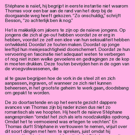
Stéphane is naïef, hij begrijpt in eerste instantie niet waarom
Thomas voor een bar aan de rand van het dorp bij de
doorgaande weg heeft gekozen. “Zo onschuldig,” schrijft
Besson, “zo achterlijk ben ik nog.”
Het is makkelijk om jaloers te zijn op de naïeve jongens. Op
jongens die zich al ge-out hebben voordat ze er erg in
hebben, voordat ze zelf een idee van hun seksualiteit hebben
ontwikkeld. Doordat ze fouten maken. Doordat op jonge
leeftijd hun meisjesachtigheid doorschemert. Doordat ze hun
vervoering en fascinatie niet adequaat weten te verbergen
of nog niet inzien welke gevoelens en gedragingen ze de kop
in moeten drukken. Deze fouten bevrijden hen in de ogen van
de vroegvolwassenen, die
al te gauw begrijpen hoe de vork in de steel zit en zich
aanpassen, ingraven, of wanneer ze zich niet kunnen
beheersen, in het grootste geheim te werk gaan, doodsbang
om gepakt te worden.
De zo doortastende en op het eerste gezicht dappere
avances van Thomas zijn bij nader inzien dus niet zo
romantisch als we hoopten. Hij heeft de naïeve Stéphane
aangesproken “omdat het zich als iets noodzakelijks opdrong.
Omdat het te vermoeiend was ertegen te vechten.” En
Thomas durft Stéphane in vertrouwen te nemen, vrijuit over
dit soort dingen met hem te spreken, juist omdat hij