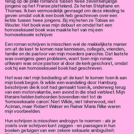
terug op de prille romance tussen twee zeventienjarige
jongens op het Franse platteland. Ze heten Stéphane en
Thomas. Ik ben vermoedelijk gevraagd om deze inleiding te
geven omdat ook ik een boek heb geschreven over een
liefde tussen twee jongens. Bij mij heten ze Tobias en
Wouter. Het boek was mijn debuut en omdat het een
homoseksueel boek was maakte het van mij een
homoseksuele schrijver.
Een roman schrijven is misschien wel de makkelijkste manier
om uit de kast te komen naar kennissen, collega’s, vrienden,
familie en de pastoor van mijn moeders parochie. Dat laatste
was overigens geen probleem, want toen mijn roman
uitkwam was onze pastoor al door de kerk geschorst, omdat
ook hij een homoseksueel boek had geschreven.
Het was niet mijn bedoeling uit de kast te komen toen ik aan
mijn boek begon. Ik wilde een wandeling door Hamburg
beschrijven die ik ooit had gemaakt toen ik, onderweg terug
van een motorvakantie, een avond in die stad verbleef. Mijn
literaire helden behoorden bovendien niet tot de
‘homoseksuele canon’. Niet Wilde, niet Isherwood, niet
Aciman, maar Robert Walser en Rainer Maria Rilke waren
mijn voorbeelden.
Hun schrijven is misschien androgyn te noemen - als je
zoiets over schrijven kunt zeggen - en passages in hun
boeken getuigen van een zekere seksuele ambiguïteit: