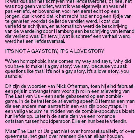
Ik was dus aan het schrijven met liefdesverdriet, of nee, het
was nog geen verdriet, want ik was eigenwijs en was nét
pas verliefd, en bovendien voor het eerst echt op een
jongen, dus ik vond dat ik het recht had er nog een tijdje van
te genieten voordat de liefde verdriet werd. Ik zat dus
verliefd te schrijven, en automatisch werd de beschrijving
van de wandeling door Hamburg een beschrijving van iemand
die verliefd was. En terwijl wat ik schreef een verhaal werd,
werd het een liefdesverhaal.
IT’S NOT A GAY STORY, IT’S A LOVE STORY
“When homophobic hate comes my way and says, ‘why did
you have to make it a gay story,’ we say, ‘because you ask
questions like that.’ It’s not a gay story, it’s a love story, you
asshole.”
Dit zijn de woorden van Nick Offerman, toen hij eind februari
een prijs in ontvangst nam voor zijn rol in een aflevering van
The Last van Us – een serie gebaseerd op een zombie-
game. In de betreffende aflevering speelt Offerman een man
die een andere man aantreft in een van zijn boobytraps. In
een veilig vacuüm te midden van de zombie-apocalyps bloeit
hun liefde op. Later in de serie zien we een romance
ontstaan tussen hoofdpersoon Ellie en hun beste vriendin.
Maar The Last of Us gaat niet over homoseksualiteit, of over
queerness, het gaat over mensen die van elkaar houden.