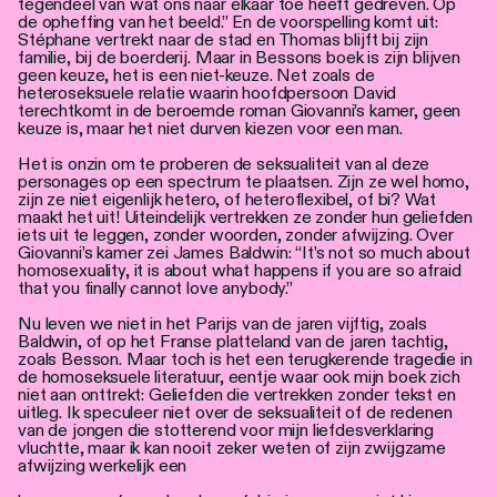
tegendeel van wat ons naar elkaar toe heeft gedreven. Op
de opheffing van het beeld.” En de voorspelling komt uit:
Stéphane vertrekt naar de stad en Thomas blijft bij zijn
familie, bij de boerderij. Maar in Bessons boek is zijn blijven
geen keuze, het is een niet-keuze. Net zoals de
heteroseksuele relatie waarin hoofdpersoon David
terechtkomt in de beroemde roman Giovanni’s kamer, geen
keuze is, maar het niet durven kiezen voor een man.
Het is onzin om te proberen de seksualiteit van al deze
personages op een spectrum te plaatsen. Zijn ze wel homo,
zijn ze niet eigenlijk hetero, of heteroflexibel, of bi? Wat
maakt het uit! Uiteindelijk vertrekken ze zonder hun geliefden
iets uit te leggen, zonder woorden, zonder afwijzing. Over
Giovanni’s kamer zei James Baldwin: “It’s not so much about
homosexuality, it is about what happens if you are so afraid
that you finally cannot love anybody.”
Nu leven we niet in het Parijs van de jaren vijftig, zoals
Baldwin, of op het Franse platteland van de jaren tachtig,
zoals Besson. Maar toch is het een terugkerende tragedie in
de homoseksuele literatuur, eentje waar ook mijn boek zich
niet aan onttrekt: Geliefden die vertrekken zonder tekst en
uitleg. Ik speculeer niet over de seksualiteit of de redenen
van de jongen die stotterend voor mijn liefdesverklaring
vluchtte, maar ik kan nooit zeker weten of zijn zwijgzame
afwijzing werkelijk een