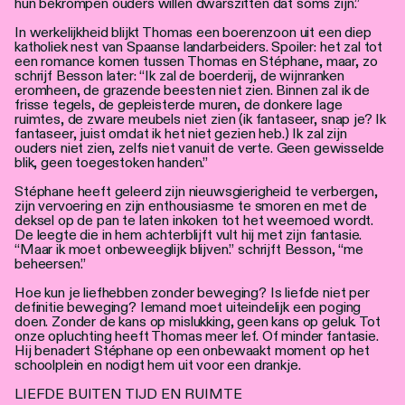
hun bekrompen ouders willen dwarszitten dat soms zijn.”
In werkelijkheid blijkt Thomas een boerenzoon uit een diep
katholiek nest van Spaanse landarbeiders. Spoiler: het zal tot
een romance komen tussen Thomas en Stéphane, maar, zo
schrijf Besson later: “Ik zal de boerderij, de wijnranken
eromheen, de grazende beesten niet zien. Binnen zal ik de
frisse tegels, de gepleisterde muren, de donkere lage
ruimtes, de zware meubels niet zien (ik fantaseer, snap je? Ik
fantaseer, juist omdat ik het niet gezien heb.) Ik zal zijn
ouders niet zien, zelfs niet vanuit de verte. Geen gewisselde
blik, geen toegestoken handen.”
Stéphane heeft geleerd zijn nieuwsgierigheid te verbergen,
zijn vervoering en zijn enthousiasme te smoren en met de
deksel op de pan te laten inkoken tot het weemoed wordt.
De leegte die in hem achterblijft vult hij met zijn fantasie.
“Maar ik moet onbeweeglijk blijven.” schrijft Besson, “me
beheersen.”
Hoe kun je liefhebben zonder beweging? Is liefde niet per
definitie beweging? Iemand moet uiteindelijk een poging
doen. Zonder de kans op mislukking, geen kans op geluk. Tot
onze opluchting heeft Thomas meer lef. Of minder fantasie.
Hij benadert Stéphane op een onbewaakt moment op het
schoolplein en nodigt hem uit voor een drankje.
LIEFDE BUITEN TIJD EN RUIMTE