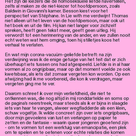
Het zijn de kiezers die de homoseksuele liefde navertellen,
zelfs al maken ze de niet-kiezer tot hoofdpersoon, zoals
Baldwin in Giovanni’s kamer. Besson kiest voor het
perspectief van Stéphane. In Lie with me verdwijnt Thomas
niet alleen uit het leven van de hoofdpersoon, maar ook uit
het boek en uit de film. Hij kan niet langer voor zichzelf
spreken, heeft geen tekst meer, geeft geen uitleg. Hij
verwordt tot een herinnering van de ander, en we zullen nooit
echt weten wat hem omging, toen hij stilletjes koos het
verhaal te verlaten.
En wat mijn corona-vacuüm-geliefde betreft: na zijn
verdwijning was ik de enige getuige van het feit dat er zich
überhaupt iets tussen ons had afgespeeld. Liefde is in al haar
vormen al zo ongrijpbaar, maar op dat moment voelde ze ook
kwetsbaar, als iets dat zomaar vergeten kon worden. Op een
afwijzing had ik me voorbereid, die kon ik verdragen, maar
vergeten ging me te ver.
Daarom schreef ik over mijn verliefdheid, die niet te
ontkennen was, die nog altijd in mij ronddartelde en soms op
de pagina’s neerstreek, maar steeds als ik er bijna in slaagde
iets van haar te vangen, alweer wegfladderde als een klein,
schuw vogeltje. Ik wilde concreet zijn over iets ongrijpbaars,
door mijn gevoelens van lust en verlangen op papier te
zetten en de fantasie - waarin queer jongeren geoefend zijn
- om te vormen tot een werktuig van emancipatie, een plek
om te spelen en te oefenen voor echte relaties die komen