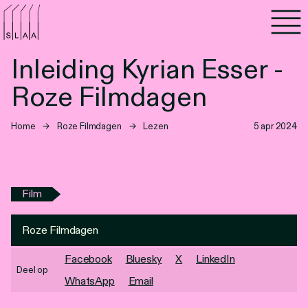
Agenda
Inleiding Kyrian Esser -
Programma's
Roze Filmdagen
Lezen
Home
→
Roze Filmdagen
→
Lezen
5 apr 2024
Luisteren
Nieuwsbrief
Film
Over SLAA
Roze Filmdagen
Vacatures
Facebook
Bluesky
X
LinkedIn
Deel op
WhatsApp
Email
Locaties