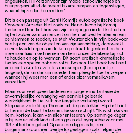
ongelukken. Hij verzon voor zijn mooie schoolvriendjes en
buurjongens altijd de meest bizarre rampen en tegenslagen,
waaruit hij ze dan kon redden.”
Dit is een passage uit Gerrit Komrij’s autobiografische boek
Verwoest Arcadië. Net zoals de kleine Jacob bij Komrij
fantaseert hoe het huis van zijn buurjongen in de fik staat en
hij het zolderraam binnenzeilt om hem uit bed te tillen en van
de vlammen te redden, zo stelt Wouter zich in mijn boek voor
hoe hij een van de objecten van zijn aanbidding, doorweekt
en verdwaald ergens in de kou op straat tegenkomt en hem
mee naar huis moet nemen om hem onder de lakens bij zich
te houden en op te warmen. Dit soort erotisch-dramatische
fantasieën spelen ook een rol bij Besson. Het boek heet niet
voor niets Arrête avec tes mensonges (hou op met je
leugens), de zin die zijn moeder hem pleegde toe te werpen
wanneer hij weer met een of ander bizar verhaal kwam
aanzetten.
Maar voor veel queer kinderen en jongeren is fantasie de
onvermijdelijke vervanging van een niet-geleefde
werkelijkheid. In Lie with me (engelse vertaling) wordt
Stéphane verliefd op Thomas uit de parallelklas. Hij durft niet
bij hem in de buurt te komen. Besson schrijft: “Ik wist niks van
hem. Kortom, ik kan van alles fantaseren. Op sommige dagen
is hij een artistiek kind uit een gezin dat sympathie voor mei
’68 zal hebben gehad. Op andere dagen is hij een
burgermanszoon, een beetje losgeslagen zoals telgen die