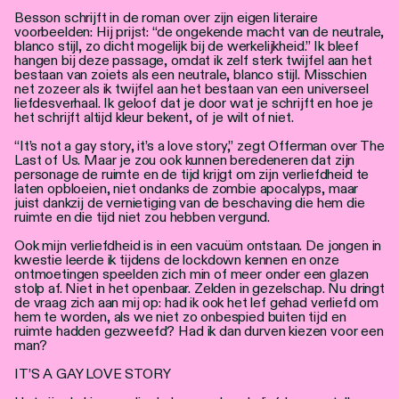
Besson schrijft in de roman over zijn eigen literaire
voorbeelden: Hij prijst: “de ongekende macht van de neutrale,
blanco stijl, zo dicht mogelijk bij de werkelijkheid.” Ik bleef
hangen bij deze passage, omdat ik zelf sterk twijfel aan het
bestaan van zoiets als een neutrale, blanco stijl. Misschien
net zozeer als ik twijfel aan het bestaan van een universeel
liefdesverhaal. Ik geloof dat je door wat je schrijft en hoe je
het schrijft altijd kleur bekent, of je wilt of niet.
“It’s not a gay story, it’s a love story,” zegt Offerman over The
Last of Us. Maar je zou ook kunnen beredeneren dat zijn
personage de ruimte en de tijd krijgt om zijn verliefdheid te
laten opbloeien, niet ondanks de zombie apocalyps, maar
juist dankzij de vernietiging van de beschaving die hem die
ruimte en die tijd niet zou hebben vergund.
Ook mijn verliefdheid is in een vacuüm ontstaan. De jongen in
kwestie leerde ik tijdens de lockdown kennen en onze
ontmoetingen speelden zich min of meer onder een glazen
stolp af. Niet in het openbaar. Zelden in gezelschap. Nu dringt
de vraag zich aan mij op: had ik ook het lef gehad verliefd om
hem te worden, als we niet zo onbespied buiten tijd en
ruimte hadden gezweefd? Had ik dan durven kiezen voor een
man?
IT’S A GAY LOVE STORY