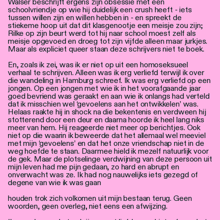
Walser beschrijft ergens zijn obsessie met een
schoolvriendje op wie hij duidelijk een crush heeft - iets
tussen willen zijn en willen hebben in - en spreekt de
stiekeme hoop uit dat dit klasgenootje een meisje zou zijn;
Rilke op zijn beurt werd tot hij naar school moest zelf als
meisje opgevoed en droeg tot zijn vijfde alleen maar jurkjes.
Maar als expliciet queer staan deze schrijvers niet te boek.
En, zoals ik zei, was ik er niet op uit een homoseksueel
verhaal te schrijven. Alleen was ik erg verliefd terwijl ik over
die wandeling in Hamburg schreef. Ik was erg verliefd op een
jongen. Op een jongen met wie ik in het voorafgaande jaar
goed bevriend was geraakt en aan wie ik onlangs had verteld
dat ik misschien wel ‘gevoelens aan het ontwikkelen’ was.
Helaas raakte hij in shock na die bekentenis en verdween hij
stotterend door een deur en daarna hoorde ik heel lang niks
meer van hem. Hij reageerde niet meer op berichtjes. Ook
niet op die waarin ik beweerde dat het allemaal wel meeviel
met mijn ‘gevoelens’ en dat het onze vriendschap niet in de
weg hoefde te staan. Daarmee hield ik mezelf natuurlijk voor
de gek. Maar de plotselinge verdwijning van deze persoon uit
mijn leven had me pijn gedaan, zo hard en abrupt en
onverwacht was ze. Ik had nog nauwelijks iets gezegd of
degene van wie ik was gaan
houden trok zich volkomen uit mijn bestaan terug. Geen
woorden, geen overleg, niet eens een afwijzing.