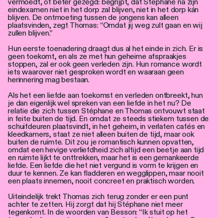
vermoedt, of beter gezegd: begrijpt, dat Stéphane na zijn
eindexamen niet in het dorp zal blijven, niet in het dorp kán
blijven. De ontmoeting tussen de jongens kan alleen
plaatsvinden, zegt Thomas: “Omdat jij weg zult gaan en wij
zullen blijven.”
Hun eerste toenadering draagt dus al het einde in zich. Er is
geen toekomt, en als ze met hun geheime afspraakjes
stoppen, zal er ook geen verleden zijn. Hun romance wordt
iets waarover niet gesproken wordt en waaraan geen
herinnering mag bestaan.
Als het een liefde aan toekomst en verleden ontbreekt, hun
je dan eigenlijk wel spreken van een liefde in het nu? De
relatie die zich tussen Stéphane en Thomas ontvouwt staat
in feite buiten de tijd. En omdat ze steeds stiekem tussen de
schuifdeuren plaatsvindt, in het geheim, in verlaten cafés en
kleedkamers, staat ze niet alleen buiten de tijd, maar ook
buiten de ruimte. Dit zou je romantisch kunnen opvatten,
omdat een hevige verliefdheid zich altijd een beetje aan tijd
en ruimte lijkt te onttrekken, maar het is een gemankeerde
liefde. Een liefde die het niet vergund is vorm te krijgen en
duur te kennen. Ze kan fladderen en wegglippen, maar nooit
een plaats innemen, nooit concreet en praktisch worden.
Uiteindelijk trekt Thomas zich terug zonder er een punt
achter te zetten. Hij zorgt dat hij Stéphane niet meer
tegenkomt. In de woorden van Besson: “Ik stuit op het