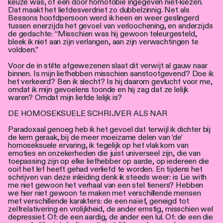
keuze was, of een door homofobie ingegeven niet-kiezen.
Dat maakt het liefdesverdriet zo dubbelzinnig. Net als
Bessons hoofdpersoon werd ik heen en weer geslingerd
tussen enerzijds het gevoel van verloochening, en anderzijds
de gedachte: “Misschien was hij gewoon teleurgesteld,
bleek ik niet aan zijn verlangen, aan zijn verwachtingen te
voldoen.”
Voor de in stilte afgewezenen slaat dit verwijt al gauw naar
binnen. Is mijn liefhebben misschien aanstootgevend? Doe ik
het verkeerd? Ben ik slecht? Is hij daarom gevlucht voor me,
omdat ik mijn gevoelens toonde en hij zag dat ze lelijk
waren? Omdat mijn liefde lelijk is?
DE HOMOSEKSUELE SCHRIJVER ALS NAR
Paradoxaal genoeg heb ik het gevoel dat terwijl ik dichter bij
de kern geraak, bij de meer moeizame delen van ‘de’
homoseksuele ervaring, ik tegelijk op het vlak kom van
emoties en onzekerheden die juist universeel zijn, die van
toepassing zijn op elke liefhebber op aarde, op iedereen die
ooit het lef heeft gehad verliefd te worden. En tijdens het
schrijven van deze inleiding denk ik steeds weer: is Lie with
me niet gewoon het verhaal van een stel tieners? Hebben
we hier niet gewoon te maken met verschillende mensen
met verschillende karakters: de een naïef, geneigd tot
zelfrelativering en vrolijkheid, de ander ernstig, misschien wel
depressief. Of: de een aardig, de ander een lul. Of: de een die