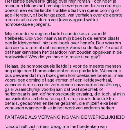
Hetzelfde beweer ik graag over mijn roman. Toch hoef je
maar een blik om het omslag te werpen om te zien dat mijn
boek in een esthetische traditie staat van queer coming of
age-literatuur, of beter gezegd, van verhalen over de eerste
romantische avonturen van (overwegend witte)
homoseksuele jongens.
Mijn moeder vroeg me laatst naar de keuze voor dit
titelbeeld. Ook voor haar was mijn boek in de eerste plaats
een liefdesverhaal, niet een boek over homo’s. Dus waarom
dan die foto met al dat mannelijk vlees op de flap? Ze dacht
dat haar kennissen het daardoor niet zouden oppakken in de
boekwinkel. Why did you have to make it so gay?
Helaas, de homoseksuele liefde is voor de meeste mensen
nog altijd eerst homoseksueel en dan pas liefde. Wanneer ik
dus beweer dat mijn boek géén homoseksueel boek is, maar
vooral een coming of age-roman of een liefdesverhaal,
wanneer ik me aan een vermeende universaliteit vastklamp,
ga ik waarschijnlijk voorbij aan dat wat specifiek of
herkenbaar is aan ‘de’ homoseksuele ervaring, die toch, al mijn
aanvankelijke ambities ten spijt, in mijn boek doorklinkt; in
details, gedachten en kleine gebaren, die mijzelf elke keer
verrassen wanneer ik ze in het werk van anderen herken.
FANTASIE ALS VERVANGING VAN DE WERKELIJKHEID
“Jacob hielt zich intens bezig met het bedenken van