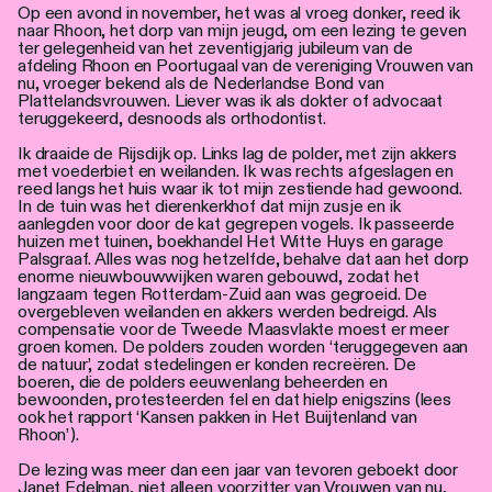
Personen
Op een avond in november, het was al vroeg donker, reed ik
naar Rhoon, het dorp van mijn jeugd, om een lezing te geven
ter gelegenheid van het zeventigjarig jubileum van de
Toegankelijkheid
afdeling Rhoon en Poortugaal van de vereniging Vrouwen van
nu, vroeger bekend als de Nederlandse Bond van
Plattelandsvrouwen. Liever was ik als dokter of advocaat
Stadsdichter
teruggekeerd, desnoods als orthodontist.
Ik draaide de Rijsdijk op. Links lag de polder, met zijn akkers
met voederbiet en weilanden. Ik was rechts afgeslagen en
reed langs het huis waar ik tot mijn zestiende had gewoond.
In de tuin was het dierenkerkhof dat mijn zusje en ik
aanlegden voor door de kat gegrepen vogels. Ik passeerde
huizen met tuinen, boekhandel Het Witte Huys en garage
Palsgraaf. Alles was nog hetzelfde, behalve dat aan het dorp
enorme nieuwbouwwijken waren gebouwd, zodat het
langzaam tegen Rotterdam-Zuid aan was gegroeid. De
overgebleven weilanden en akkers werden bedreigd. Als
compensatie voor de Tweede Maasvlakte moest er meer
groen komen. De polders zouden worden ‘teruggegeven aan
de natuur’, zodat stedelingen er konden recreëren. De
boeren, die de polders eeuwenlang beheerden en
bewoonden, protesteerden fel en dat hielp enigszins (lees
ook het rapport ‘Kansen pakken in Het Buijtenland van
Rhoon’).
De lezing was meer dan een jaar van tevoren geboekt door
Janet Edelman, niet alleen voorzitter van Vrouwen van nu,