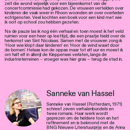
zelf die avond wijselijk voor een bijeenkomst van de
concertcommissie had gekozen. De vrouwen vertelden over
kinderen die vaak weer in Rhoon woonden en over overleden
echtgenoten. Veel kochten een boek voor een kind met wie
ik ooit op school zou hebben gezeten.
Na de pauze las ik nog één verhaal en toen moest ik het veld
ruimen voor een heer op leeftijd, die een praatje hield over de
herkomst van Sint Nicolaas. Samen met de vrouwen zong ik
‘Hoor wie klopt daar kinderen’ en ‘Hoor de wind waait door
de bomen’. Helaas kon de oppas maar tot elf uur en moest ik
om half elf in allerijl de Klepperwei verlaten, langs de
industrieterreinen – vroeger was hier gras – terug de stad in.
Sanneke van Hassel
Sanneke van Hassel (Rotterdam, 1971)
schreef zeven verhalenbundels en
twee romans. Haar werk wordt
geprezen om de heldere toon en het
raffinement en is bekroond met de
BNG Nieuwe Literatuurprijs en de Anna