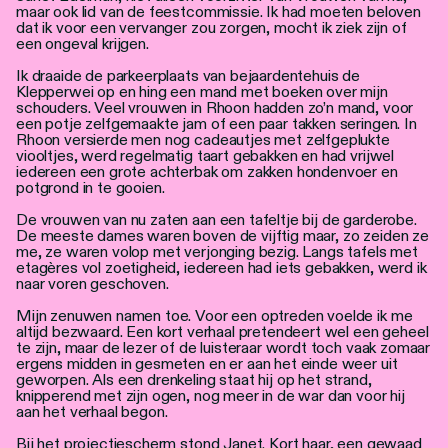
maar ook lid van de feestcommissie. Ik had moeten beloven
dat ik voor een vervanger zou zorgen, mocht ik ziek zijn of
een ongeval krijgen.
Ik draaide de parkeerplaats van bejaardentehuis de
Klepperwei op en hing een mand met boeken over mijn
schouders. Veel vrouwen in Rhoon hadden zo’n mand, voor
een potje zelfgemaakte jam of een paar takken seringen. In
Rhoon versierde men nog cadeautjes met zelfgeplukte
viooltjes, werd regelmatig taart gebakken en had vrijwel
iedereen een grote achterbak om zakken hondenvoer en
potgrond in te gooien.
De vrouwen van nu zaten aan een tafeltje bij de garderobe.
De meeste dames waren boven de vijftig maar, zo zeiden ze
me, ze waren volop met verjonging bezig. Langs tafels met
etagères vol zoetigheid, iedereen had iets gebakken, werd ik
naar voren geschoven.
Mijn zenuwen namen toe. Voor een optreden voelde ik me
altijd bezwaard. Een kort verhaal pretendeert wel een geheel
te zijn, maar de lezer of de luisteraar wordt toch vaak zomaar
ergens midden in gesmeten en er aan het einde weer uit
geworpen. Als een drenkeling staat hij op het strand,
knipperend met zijn ogen, nog meer in de war dan voor hij
aan het verhaal begon.
Bij het projectiescherm stond Janet. Kort haar, een gewaad