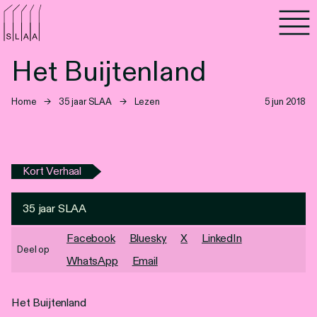
Agenda
Het Buijtenland
Programma's
Home
→
35 jaar SLAA
→
Lezen
5 jun 2018
Lezen
Luisteren
Kort Verhaal
Nieuwsbrief
35 jaar SLAA
Over SLAA
Facebook
Bluesky
X
LinkedIn
Deel op
Vacatures
WhatsApp
Email
Locaties
Het Buijtenland