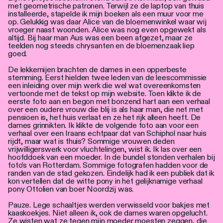
met geometrische patronen. Terwijl ze de laptop van thuis
installeerde, stapelde ik mijn boeken als een muur voor me
op. Gelukkig was daar Alice van de bloemenwinkel waar wij
vroeger naast woonden. Alice was nog even opgewekt als
altijd. Bij haar man Aus was een been afgezet, maar ze
teelden nog steeds chrysanten en de bloemenzaak liep
goed.
De lekkernijen brachten de dames in een opperbeste
stemming. Eerst hielden twee leden van de leescommissie
een inleiding over mijn werk die wel wat overeenkomsten
vertoonde met de tekst op mijn website. Toen klikte ik de
eerste foto aan en begon met bonzend hart aan een verhaal
over een oudere vrouw die blij is als haar man, die net met
pensioen is, het huis verlaat en ze het rijk alleen heeft. De
dames grinnikten. Ik klikte de volgende foto aan voor een
verhaal over een Iraans echtpaar dat van Schiphol naar huis
rijdt, maar wat is thuis? Sommige vrouwen deden
vrijwilligerswerk voor vluchtelingen, wist ik. Ik las over een
hoofddoek van een moeder. In de bundel stonden verhalen bij
foto’s van Rotterdam. Sommige fotografen hadden voor de
randen van de stad gekozen. Eindelijk had ik een publiek dat ik
kon vertellen dat de witte pony in het gelijknamige verhaal
pony Ottolien van boer Noordzij was.
Pauze. Lege schaaltjes werden verwisseld voor bakjes met
kaaskoekjes. Niet alleen ik, ook de dames waren opgelucht.
Ze wisten wat ze tegen mijn moeder moesten zeggen, die