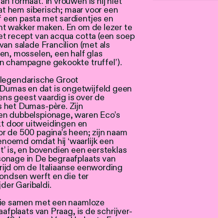
n formaat. In vrouwen is hij niet
aat hem siberisch; maar voor een
 een pasta met sardientjes en
ht wakker maken. En om de lezer te
et recept van acqua cotta (een soep
van salade Francilion (met als
en, mosselen, een half glas
n champagne gekookte truffel’).
et legendarische Groot
umas en dat is ongetwijfeld geen
iens geest vaardig is over de
 het Dumas-père. Zijn
en dubbelspionage, waren Eco’s
rkt door uitweidingen en
r de 500 pagina’s heen; zijn naam
noemd omdat hij ‘waarlijk een
’ is, en bovendien een eersteklas
sonage in De begraafplaats van
ijd om de Italiaanse eenwording
fondsen werft en die ter
jder Garibaldi.
 die samen met een naamloze
aafplaats van Praag, is de schrijver-