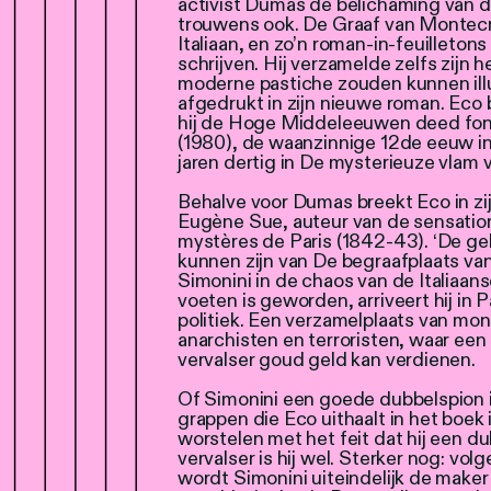
activist Dumas de belichaming van 
trouwens ook. De Graaf van Montecri
Italiaan, en zo’n roman-in-feuilletons
schrijven. Hij verzamelde zelfs zijn he
moderne pastiche zouden kunnen illu
afgedrukt in zijn nieuwe roman. Eco 
hij de Hoge Middeleeuwen deed fon
(1980), de waanzinnige 12de eeuw in
jaren dertig in De mysterieuze vlam 
Behalve voor Dumas breekt Eco in zi
Eugène Sue, auteur van de sensation
mystères de Paris (1842-43). ‘De geh
kunnen zijn van De begraafplaats va
Simonini in de chaos van de Italiaan
voeten is geworden, arriveert hij in 
politiek. Een verzamelplaats van mon
anarchisten en terroristen, waar ee
vervalser goud geld kan verdienen.
Of Simonini een goede dubbelspion is
grappen die Eco uithaalt in het boek i
worstelen met het feit dat hij een 
vervalser is hij wel. Sterker nog: vo
wordt Simonini uiteindelijk de maker