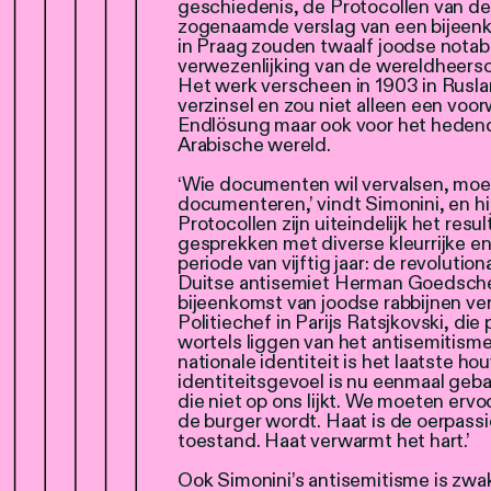
geschiedenis, de Protocollen van de 
zogenaamde verslag van een bijeen
in Praag zouden twaalf joodse notab
verwezenlijking van de wereldheers
Het werk verscheen in 1903 in Rusla
verzinsel en zou niet alleen een voo
Endlösung maar ook voor het hedend
Arabische wereld.
‘Wie documenten wil vervalsen, moet
documenteren,’ vindt Simonini, en hij
Protocollen zijn uiteindelijk het res
gesprekken met diverse kleurrijke e
periode van vijftig jaar: de revolution
Duitse antisemiet Herman Goedsche (
bijeenkomst van joodse rabbijnen v
Politiechef in Parijs Ratsjkovski, die 
wortels liggen van het antisemitisme
nationale identiteit is het laatste ho
identiteitsgevoel is nu eenmaal geb
die niet op ons lijkt. We moeten ervo
de burger wordt. Haat is de oerpassi
toestand. Haat verwarmt het hart.’
Ook Simonini’s antisemitisme is zwak