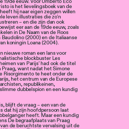
de 19de eeuw. Voor Umberto Eco
sto is het lievelingsboek van de
 heeft hij naar eigen zeggen willen
le leven illustraties die zo’n
streren – en die zijn dan ook
bewijst eer aan de 19de eeuw, zoals
kelen in De Naam van de Roos
 Baudolino (2000) en de Italiaanse
van koningin Loana (2004).
jn nieuwe roman een lans voor
alistische blockbuster Les
eimen van Parijs’ had ook de titel
n Praag, want nadat het Simone
se Risorgimento te heet onder de
Parijs, het centrum van de Europese
archisten, republikeinen,
n slimme dubbelspion en een kundig
, blijft de vraag – een van de
s dat hij zijn hoofdpersoon laat
dubbelganger heeft. Maar een kundig
lgens De begraafplaats van Praag
 van de beruchtste vervalsing uit de