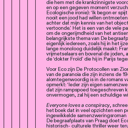
die hem met de krankzinnigste vooro
en op een gegeven moment verzucht h
Ecologische ironie): ‘Ik begon er spijt
nooit een jood had willen ontmoeten
achter dat mijn kennis van het objec
vertoonde.’ Het is een van de vele p
om de ongerijmdheid van het antise
belangrijkste thema van De begraafpl
eigenlijk iedereen, zoals hij in het i
lange monoloog duidelijk maakt: Fra
vrijmetselaars en bovenal de joden, a
de ‘dokter Froïd’ die hij in Parijs tegen
Voor Eco zijn De Protocollen van Zio
van de paranoia die zijn inziens de 
alomtegenwoordig is in de romans v
opmerkt: ‘Ieder zijn eigen samenzw
dat zijn rampspoed toegeschreven k
onvermogen, zal hij een schuldige wil
Everyone loves a conspiracy
, schre
het boek dat in veel opzichten een p
ingewikkelde samenzweringsroman De
De begraafplaats van Praag doet Eco
historisch- culturele thriller weer t