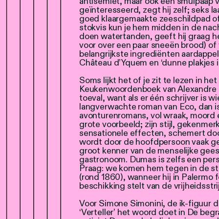
antisemiet, maar ook een smulpaap va
geïnteresseerd, zegt hij zelf; seks l
goed klaargemaakte zeeschildpad of
stokvis kun je hem midden in de nac
doen watertanden, geeft hij graag h
voor over een paar sneeën brood) of 
belangrijkste ingrediënten aardappel
Château d’Yquem en ‘dunne plakjes i
Soms lijkt het of je zit te lezen in h
Keukenwoordenboek van Alexandre D
toeval, want als er één schrijver is w
langverwachte roman van Eco, dan is
avonturenromans, vol wraak, moord 
grote voorbeeld; zijn stijl, gekenme
sensationele effecten, schemert doo
wordt door de hoofdpersoon vaak ge
groot kenner van de menselijke geest
gastronoom. Dumas is zelfs een per
Praag: we komen hem tegen in de str
(rond 1860), wanneer hij in Palermo 
beschikking stelt van de vrijheidsstri
Voor Simone Simonini, de ik-figuur
‘Verteller’ het woord doet in De begr