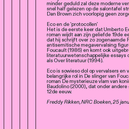
minder geduld zal deze moderne vers
snel half gelezen op de salontafel 
Dan Brown zich voorlopig geen zorg
Eco en de 'protocollen'
Het is de eerste keer dat Umberto E
roman wijdt aan zijn geliefde 19de ee
dat hij schrijft over zo zogenaamde 
antisemitische megavervalsing figure
Foucault (1986) en komt ook uitgebr
literatuurwetenschappelijke essays d
als Over literatuur (1994).
Eco is sowieso dol op vervalsers en 
belangrijke rol in De slinger van Fouc
roman De mysterieuze vlam van konin
Baudolino (2000), dat onder andere g
12de eeuw.
Freddy Rikken, NRC Boeken, 25 janu