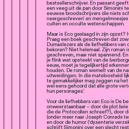
bestsellerschrijver. En passant geef
een veeg uit de pan door Simonini t
eeuwse broodschrijvers die niets sc
neergeschreven’ en mengelmoesjes
culten en occulte wetenschappen.
Maar is Eco geslaagd in zijn opzet? 
Praag een boek geschreven dat zow
Dumaslezers als de liefhebbers van de 
bekoren? Niet helemaal. Zijn roman i
geschreven, maar niet spannend. En 
je flink wat opsteekt van de (verbor
eeuw, moet je tegelijkertijd erkenn
houden. De roman wemelt van de na
uitweidingen. In die mateloosheid lij
te gemakkelijker mag zeggen na het l
wel eens gehoord dat alle grote vertel
hun personages.’
Voor de liefhebbers van Eco is De b
onweerstaanbaar – door de plot (wie
die de Protocollen schreef?), door de
(onder meer naar Joseph Conrads te
en door de humor (‘dysenterie verzeke
schrijft Simonini over een slecht res