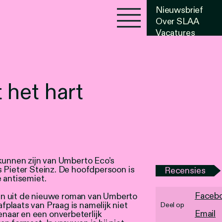
Nieuwsbrief
Over SLAA
Vacatures
Agenda
 het hart
 kunnen zijn van Umberto Eco’s
s Pieter Steinz. De hoofdpersoon is
Recensies
 antisemiet.
Faceb
eren uit de nieuwe roman van Umberto
plaats van Praag is namelijk niet
Deel op
Email
aar en een onverbeterlijk