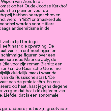
Wijzen van Zion. In dit
komst op het Oude Joodse Kerkhof
elen hun plannen voor de
chappij hebben neergeschreven.
nd, werd in 1921 ontmaskerd als
rwendsel worden voor Hitlers
aags antisemitisme in de
 zich altijd terdege
 leeft naar die opvatting. De
ultaat van zijn ontmoetingen en
n schimmige figuren over een
aire satiricus Maurice Joly, de
die voor zijn roman Biarritz een
erzon) en de Russische Geheime-
pijnlijk duidelijk maakt waar de
 van de Russische staat: ‘De
uvast van de proletariërs. En ons
aseerd op haat, haat jegens degene
or zorgen dat haat dé drijfveer van
e. Liefde, dat is een abnormale
 gefundeerd; het is zijn grootvader