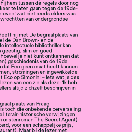
t hij hem tussen de regels door nog
ekeer te laten gaan tegen de 19de-
hreven ‘wat niet reeds elders was
 wrochtten van ondergrondse
Heeft hij met De begraafplaats van
el de Dan Brown- en de
intellectuele bibliothriller kan
s geestig, slim en goed
hoewel je niet kunt ontkennen dat
gen) geschiedenis van de 19de
en dat Eco geen maat heeft kunnen
men, stromingen en ingewikkelde
kt Eco op Simonini – iets wat je des
ezen van een zin als deze: ‘Ik heb
lers altijd zichzelf beschrijven in
egraafplaats van Praag
 is toch die onbekende perverseling
 literair-historische verwijzingen
rroristenroman The Secret Agent)
rd, voor een schappelijke prijs,’
taurant). Maar bij de lezer met