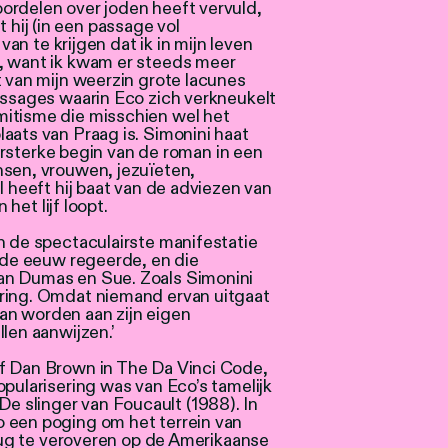
ordelen over joden heeft vervuld,
ij (in een passage vol
 van te krijgen dat ik in mijn leven
, want ik kwam er steeds meer
t van mijn weerzin grote lacunes
assages waarin Eco zich verkneukelt
mitisme die misschien wel het
aats van Praag is. Simonini haat
jzersterke begin van de roman in een
nsen, vrouwen, jezuïeten,
l heeft hij baat van de adviezen van
 het lijf loopt.
n de spectaculairste manifestatie
19de eeuw regeerde, en die
an Dumas en Sue. Zoals Simonini
ering. Omdat niemand ervan uitgaat
an worden aan zijn eigen
len aanwijzen.’
ef Dan Brown in The Da Vinci Code,
opularisering was van Eco’s tamelijk
 slinger van Foucault (1988). In
 een poging om het terrein van
erug te veroveren op de Amerikaanse