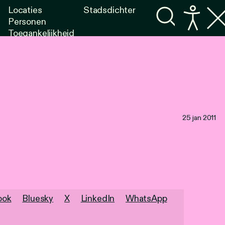
Locaties
Stadsdichter
Personen
Toegankelijkheid
Programma's
Lezen
Luisteren
25 jan 2011
ook
Bluesky
X
LinkedIn
WhatsApp