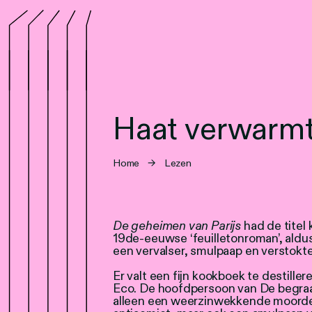
Haat verwarmt
Home
→
Lezen
​De geheimen van Parijs
had de titel
19de-eeuwse ‘feuilletonroman’, aldu
een vervalser, smulpaap en verstokte
Er valt een fijn kookboek te destill
Eco. De hoofdpersoon van De begraaf
alleen een weerzinwekkende moorden