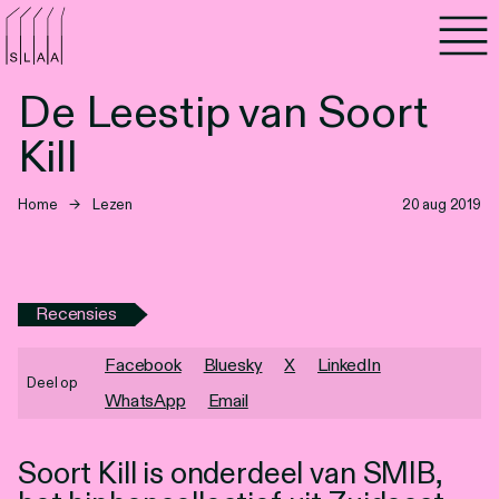
Agenda
De Leestip van Soort
Programma's
Kill
Lezen
Home
→
Lezen
20 aug 2019
Luisteren
Nieuwsbrief
Recensies
Over SLAA
Facebook
Bluesky
X
LinkedIn
Deel op
WhatsApp
Email
Vacatures
Locaties
Soort Kill is onderdeel van SMIB,