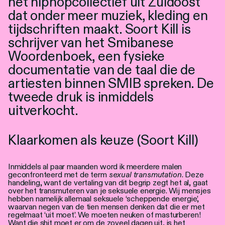
het hiphopcollectief uit Zuidoost
Personen
dat onder meer muziek, kleding en
tijdschriften maakt. Soort Kill is
Toegankelijkheid
schrijver van het Smibanese
Stadsdichter
Woordenboek, een fysieke
documentatie van de taal die de
artiesten binnen SMIB spreken. De
tweede druk is inmiddels
uitverkocht.
Klaarkomen als keuze (Soort Kill)
Inmiddels al paar maanden word ik meerdere malen
geconfronteerd met de term
sexual transmutation
. Deze
handeling, want de vertaling van dit begrip zegt het al, gaat
over het transmuteren van je seksuele energie. Wij mensjes
hebben namelijk allemaal seksuele ‘scheppende energie’,
waarvan negen van de tien mensen denken dat die er met
regelmaat ‘uit moet’. We moeten neuken of masturberen!
Want die shit moet er om de zoveel dagen uit, is het