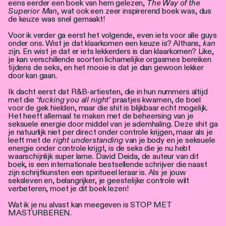
eens eerder een boek van hem gelezen,
The Way of the
Superior Man
, wat ook een zeer inspirerend boek was, dus
de keuze was snel gemaakt!
Voor ik verder ga eerst het volgende, even iets voor alle guys
onder ons. Wist je dat klaarkomen een keuze is? Althans,
kan
zijn. En wist je dat er iets lekkerders is dan klaarkomen? Like,
je kan verschillende soorten lichamelijke orgasmes bereiken
tijdens de seks, en het mooie is dat je dan gewoon lekker
door kan gaan.
Ik dacht eerst dat R&B-artiesten, die in hun nummers altijd
met die
‘fucking you all night’
praatjes kwamen, de boel
voor de gek hielden, maar die shit is blijkbaar echt mogelijk.
Het heeft allemaal te maken met de beheersing van je
seksuele energie door middel van je ademhaling. Deze shit ga
je natuurlijk niet per direct onder controle krijgen, maar als je
leeft met de
right understanding
van je body en je seksuele
energie onder controle krijgt, is de seks die je nu hebt
waarschijnlijk super lame. David Deida, de auteur van dit
boek, is een internationale bestsellende schrijver die naast
zijn schrijfkunsten een spiritueel leraar is. Als je jouw
seksleven en, belangrijker, je geestelijke controle wilt
verbeteren, moet je dit boek lezen!
Wat ik je nu alvast kan meegeven is STOP MET
MASTURBEREN.