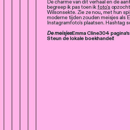
De charme van dit verhaal en de aan
begreep ik pas toen ik
foto's
opzocht 
Wilsonsekte. Zie ze nou, met hun spijk
moderne tijden zouden meisjes als 
Instagramfoto's plaatsen. Hashtag 
De meisjes
Emma Cline
304 pagina's
Steun de lokale boekhandel!