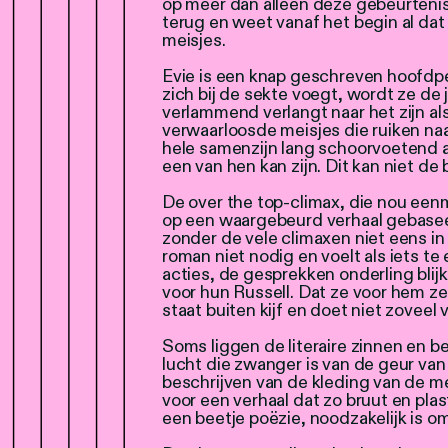
op meer dan alleen deze gebeurtenis.
terug en weet vanaf het begin al dat z
meisjes.
Evie is een knap geschreven hoofdp
zich bij de sekte voegt, wordt ze d
verlammend verlangt naar het zijn a
verwaarloosde meisjes die ruiken naa
hele samenzijn lang schoorvoetend a
een van hen kan zijn. Dit kan niet de 
De over the top-climax, die nou ee
op een waargebeurd verhaal gebasee
zonder de vele climaxen niet eens in
roman niet nodig en voelt als iets te
acties, de gesprekken onderling blijk
voor hun Russell. Dat ze voor hem z
staat buiten kijf en doet niet zoveel v
Soms liggen de literaire zinnen en b
lucht die zwanger is van de geur van 
beschrijven van de kleding van de m
voor een verhaal dat zo bruut en plas
een beetje poëzie, noodzakelijk is om