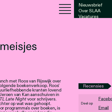
Nieuwsbrief
Over SLAA
Vacatures
Agenda
 meisjes
unch met Roos van Rijswijk over
 volgende boekenverkoop. Roos'
Recensies
tuurliefhebbende kranten lovend
Jeroen van Kan aanschuiven in
Faceb
TL Late Night
voor schrijvers.
achter op wat was gehoopt.
Deel op
Email
oor programma's over boeken, is