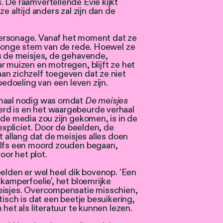
 De raamvertellende Evie kijkt
e altijd anders zal zijn dan de
ersonage. Vanaf het moment dat ze
e jonge stem van de rede. Hoewel ze
ls de meisjes, de gehavende,
r muizen en motregen, blijft ze het
an zichzelf toegeven dat ze niet
bedoeling van een leven zijn.
nmaal nodig was omdat
De meisjes
rd is en het waargebeurde verhaal
 de media zou zijn gekomen, is in de
 expliciet. Door de beelden, de
t allang dat de meisjes alles doen
elfs een moord zouden begaan,
oor het plot.
eelden er wel heel dik bovenop. 'Een
kamperfoelie', het bloemrijke
eisjes. Overcompensatie misschien,
tisch is dat een beetje besuikering,
 het als literatuur te kunnen lezen.