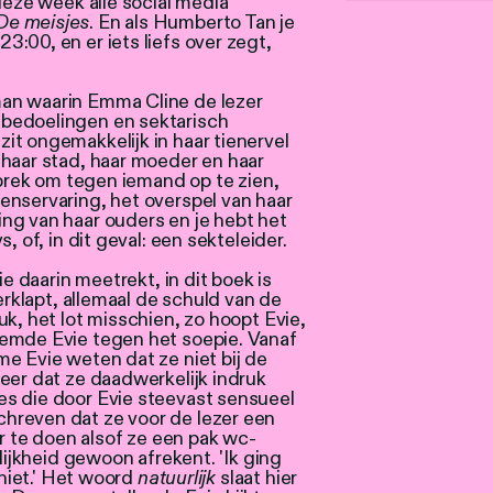
 deze week alle social media
De meisjes
. En als Humberto Tan je
:00, en er iets liefs over zegt,
an waarin Emma Cline de lezer
bedoelingen en sektarisch
it ongemakkelijk in haar tienervel
 haar stad, haar moeder en haar
ebrek om tegen iemand op te zien,
enservaring, het overspel van haar
ng van haar ouders en je hebt het
, of, in dit geval: een sekteleider.
ie daarin meetrekt, in dit boek is
verklapt, allemaal de schuld van de
k, het lot misschien, zo hoopt Evie,
eemde Evie tegen het soepie. Vanaf
e Evie weten dat ze niet bij de
eer dat ze daadwerkelijk indruk
s die door Evie steevast sensueel
hreven dat ze voor de lezer een
or te doen alsof ze een pak wc-
elijkheid gewoon afrekent. 'Ik ging
 niet.' Het woord
natuurlijk
slaat hier