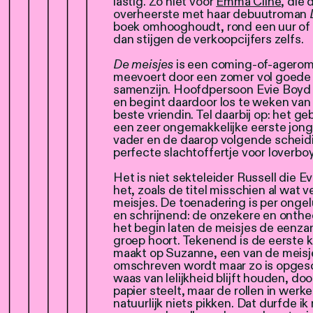
lastig. Zo niet voor
Emma Cline
, die
overheerste met haar debuutroman
boek omhooghoudt, rond een uur of 23
dan stijgen de verkoopcijfers zelfs.
De meisjes
is een coming-of-agerom
meevoert door een zomer vol goede 
samenzijn. Hoofdpersoon Evie Boyd z
en begint daardoor los te weken van
beste vriendin. Tel daarbij op: het g
een zeer ongemakkelijke eerste jong
vader en de daarop volgende scheidi
perfecte slachtoffertje voor loverboys
Het is niet sekteleider Russell die Ev
het, zoals de titel misschien al wat 
meisjes. De toenadering is per ongelu
en schrijnend: de onzekere en onth
het begin laten de meisjes de eenzam
groep hoort. Tekenend is de eerste k
maakt op Suzanne, een van de meisje
omschreven wordt maar zo is opgesc
waas van lelijkheid blijft houden, do
papier steelt, maar de rollen in werk
natuurlijk niets pikken. Dat durfde ik