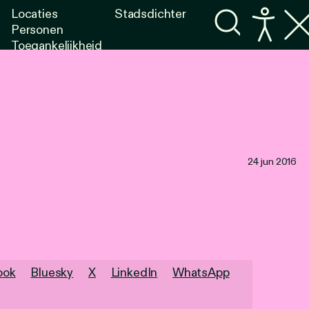
Locaties
Stadsdichter
Personen
Toegankelijkheid
Programma's
Lezen
Luisteren
24 jun 2016
ook
Bluesky
X
LinkedIn
WhatsApp