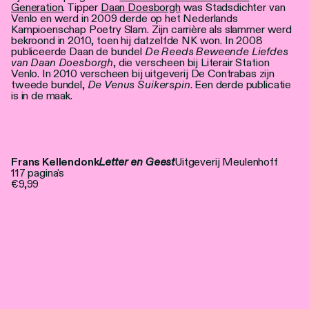
Generation
. Tipper
Daan Doesborgh
was Stadsdichter van
Venlo en werd in 2009 derde op het Nederlands
Kampioenschap Poetry Slam. Zijn carrière als slammer werd
bekroond in 2010, toen hij datzelfde NK won. In 2008
publiceerde Daan de bundel
De Reeds Beweende Liefdes
van Daan Doesborgh
, die verscheen bij Literair Station
Venlo. In 2010 verscheen bij uitgeverij De Contrabas zijn
tweede bundel,
De Venus Suikerspin
. Een derde publicatie
is in de maak.
Frans Kellendonk
Letter en Geest
Uitgeverij Meulenhoff
117 pagina's
€9,99