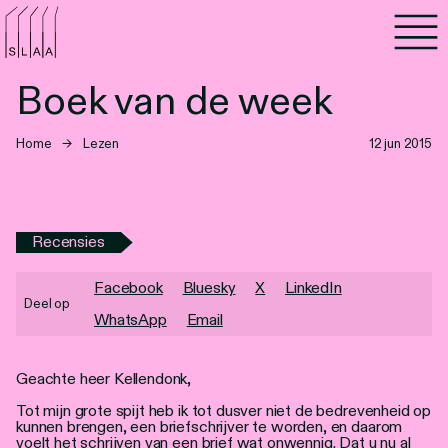
Agenda
Boek van de week
Programma's
Home
→
Lezen
12 jun 2015
Lezen
Luisteren
Recensies
Nieuwsbrief
Facebook
Bluesky
X
LinkedIn
Deel op
Over SLAA
WhatsApp
Email
Vacatures
Geachte heer Kellendonk,
Locaties
Tot mijn grote spijt heb ik tot dusver niet de bedrevenheid op
kunnen brengen, een briefschrijver te worden, en daarom
voelt het schrijven van een brief wat onwennig. Dat u nu al