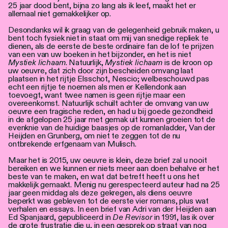
Personen
25 jaar dood bent, bijna zo lang als ik leef, maakt het er
allemaal niet gemakkelijker op.
Toegankelijkheid
Desondanks wil ik graag van de gelegenheid gebruik maken, u
bent toch fysiek niet in staat om mij van snedige repliek te
dienen, als de eerste de beste ordinaire fan de lof te prijzen
Stadsdichter
van een van uw boeken in het bijzonder, en het is niet
Mystiek lichaam
. Natuurlijk,
Mystiek lichaam
is de kroon op
uw oeuvre, dat zich door zijn bescheiden omvang laat
plaatsen in het rijtje Elsschot, Nescio; welbeschouwd pas
echt een rijtje te noemen als men er Kellendonk aan
toevoegt, want twee namen is geen rijtje maar een
overeenkomst. Natuurlijk schuilt achter de omvang van uw
oeuvre een tragische reden, en had u bij goede gezondheid
in de afgelopen 25 jaar met gemak uit kunnen groeien tot de
evenknie van de huidige baasjes op de romanladder, Van der
Heijden en Grunberg, om niet te zeggen tot de nu
ontbrekende erfgenaam van Mulisch.
Maar het is 2015, uw oeuvre is klein, deze brief zal u nooit
bereiken en we kunnen er niets meer aan doen behalve er het
beste van te maken, en wat dat betreft heeft u ons het
makkelijk gemaakt. Menig nu gerespecteerd auteur had na 25
jaar geen middag als deze gekregen, als diens oeuvre
beperkt was gebleven tot de eerste vier romans, plus wat
verhalen en essays. In een brief van Adri van der Heijden aan
Ed Spanjaard, gepubliceerd in
De Revisor
in 1991, las ik over
de grote frustratie die u, in een gesprek op straat van nog