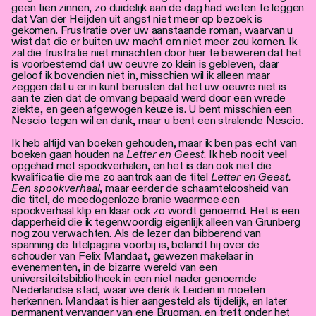
geen tien zinnen, zo duidelijk aan de dag had weten te leggen
dat Van der Heijden uit angst niet meer op bezoek is
gekomen. Frustratie over uw aanstaande roman, waarvan u
wist dat die er buiten uw macht om niet meer zou komen. Ik
zal die frustratie niet minachten door hier te beweren dat het
is voorbestemd dat uw oeuvre zo klein is gebleven, daar
geloof ik bovendien niet in, misschien wil ik alleen maar
zeggen dat u er in kunt berusten dat het uw oeuvre niet is
aan te zien dat de omvang bepaald werd door een wrede
ziekte, en geen afgewogen keuze is. U bent misschien een
Nescio tegen wil en dank, maar u bent een stralende Nescio.
Ik heb altijd van boeken gehouden, maar ik ben pas echt van
boeken gaan houden na
Letter en Geest
. Ik heb nooit veel
opgehad met spookverhalen, en het is dan ook niet die
kwalificatie die me zo aantrok aan de titel
Letter en Geest.
Een spookverhaal
, maar eerder de schaamteloosheid van
die titel, de meedogenloze branie waarmee een
spookverhaal klip en klaar ook zo wordt genoemd. Het is een
dapperheid die ik tegenwoordig eigenlijk alleen van Grunberg
nog zou verwachten. Als de lezer dan bibberend van
spanning de titelpagina voorbij is, belandt hij over de
schouder van Felix Mandaat, gewezen makelaar in
evenementen, in de bizarre wereld van een
universiteitsbibliotheek in een niet nader genoemde
Nederlandse stad, waar we denk ik Leiden in moeten
herkennen. Mandaat is hier aangesteld als tijdelijk, en later
permanent vervanger van ene Brugman, en treft onder het