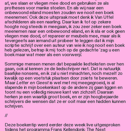
af, we slaan er vliegen mee dood en gebruiken ze als
protheses voor manke stoelen. En als wij naar een
onbewoond eiland moesten zouden we nooit een boek
meenemen.' Ook deze uitspraak moet denk ik Van Uffel
afschilderen als een naarling. Daar kan ik tot op zekere
hoogte nog steeds in meegaan, ik zou zeer zeker een boek
meenemen naar een onbewoond eiland, en ik sla er ook geen
vliegen mee dood, of repareer er meubels mee, maar als ik
tevergeefs aan iemand uit probeer te leggen dat ik mijn
scriptie schrijf over een auteur van wie ik nog nooit een boek
heb gelezen, betrap ik mij toch op de gedachte 'zag u een
boek maar wat meer als een voorwerp'.
Sommige mensen menen dat bepaalde liedteksten over hen
gaan, ook al kennen ze de liedschrijver niet. Dat is natuurlijk
baarlijke nonsens, en ik zal u niet minachten, noch mezelf zo
kwalijk op een voetstuk plaatsen door zoiets te beweren.
Maar
Letter en Geest
is wel met mij meegegroeid, is al
slapende in mijn boekenkast op de andere zij gaan liggen en
toont nu een volledig nieuwe kant van zichzelf. Daaraan
herken je een waarlijk groot boek, en er zijn hoogbejaarde
schrijvers die wensen dat ze er ooit maar een hadden kunnen
schrijven.
//
Deze boekentip werd eerder deze week live uitgesproken
tijdens het programma
Frans Kellendonk: The Next