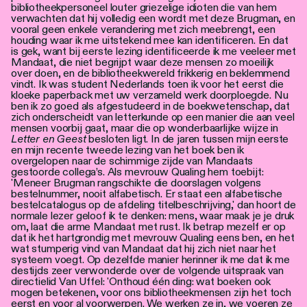
bibliotheekpersoneel louter griezelige idioten die van hem
verwachten dat hij volledig een wordt met deze Brugman, en
vooral geen enkele verandering met zich meebrengt, een
houding waar ik me uitstekend mee kan identificeren. En dat
is gek, want bij eerste lezing identificeerde ik me veeleer met
Mandaat, die niet begrijpt waar deze mensen zo moeilijk
over doen, en de bibliotheekwereld frikkerig en beklemmend
vindt. Ik was student Nederlands toen ik voor het eerst die
kloeke paperback met uw verzameld werk doorploegde. Nu
ben ik zo goed als afgestudeerd in de boekwetenschap, dat
zich onderscheidt van letterkunde op een manier die aan veel
mensen voorbij gaat, maar die op wonderbaarlijke wijze in
Letter en Geest
besloten ligt. In de jaren tussen mijn eerste
en mijn recente tweede lezing van het boek ben ik
overgelopen naar de schimmige zijde van Mandaats
gestoorde collega’s. Als mevrouw Qualing hem toebijt:
'Meneer Brugman rangschikte die doorslagen volgens
bestelnummer, nooit alfabetisch. Er staat een alfabetische
bestelcatalogus op de afdeling titelbeschrijving,' dan hoort de
normale lezer geloof ik te denken: mens, waar maak je je druk
om, laat die arme Mandaat met rust. Ik betrap mezelf er op
dat ik het hartgrondig met mevrouw Qualing eens ben, en het
wat stumperig vind van Mandaat dat hij zich niet naar het
systeem voegt. Op dezelfde manier herinner ik me dat ik me
destijds zeer verwonderde over de volgende uitspraak van
directielid Van Uffel: 'Onthoud één ding: wat boeken ook
mogen betekenen, voor ons bibliotheekmensen zijn het toch
eerst en voor al voorwerpen. We werken ze in, we voeren ze