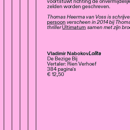
voortstuwt richting de onvermijdelijke
zelden worden geschreven.
Thomas Heerma van Voss is schrijver
persoon
verscheen in 2014 bij Thoma
thriller
Ultimatum
samen met zijn broe
Vladimir Nabokov
Lolita
De Bezige Bij
Vertaler: Rien Verhoef
384 pagina's
€ 12,50