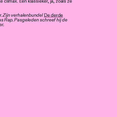
 climax. Een klassieker, ja, zoals ze
. Zijn verhalenbundel
De derde
s Rap. Pasgeleden schreef hij de
r.