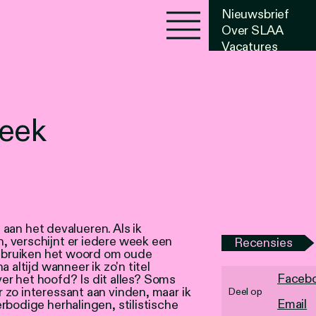
Nieuwsbrief
Over SLAA
Vacatures
Agenda
week
g aan het devalueren. Als ik
 verschijnt er iedere week een
Recensies
 gebruiken het woord om oude
 altijd wanneer ik zo'n titel
Faceb
over het hoofd? Is dit alles? Soms
 zo interessant aan vinden, maar ik
Deel op
Email
rbodige herhalingen, stilistische