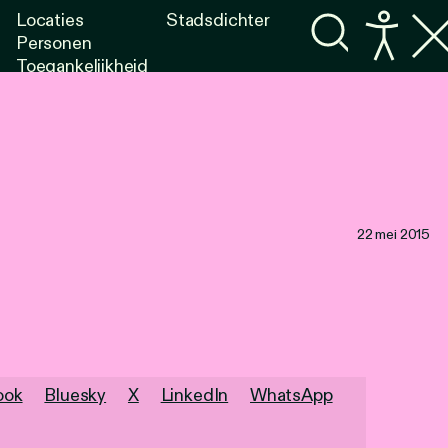
Locaties
Stadsdichter
Personen
Toegankelijkheid
Programma's
Lezen
Luisteren
22 mei 2015
ook
Bluesky
X
LinkedIn
WhatsApp