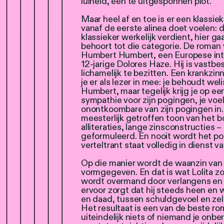
luiheid, een te uitgesponnen plot.
Maar heel af en toe is er een klassie
vanaf de eerste alinea doet voelen: 
klassieker werkelijk verdient, hier g
behoort tot die categorie. De roman
Humbert Humbert, een Europese intel
12-jarige Dolores Haze. Hij is vastbe
lichamelijk te bezitten. Een krankzin
je er als lezer in mee: je behoudt wel
Humbert, maar tegelijk krijg je op 
sympathie voor zijn pogingen, je voelt
onontkoombare van zijn pogingen in.
meesterlijk getroffen toon van het bo
alliteraties, lange zinsconstructies –
geformuleerd. En nooit wordt het poc
verteltrant staat volledig in dienst va
Op die manier wordt de waanzin van
vormgegeven. En dat is wat Lolita z
wordt overmand door verlangens en z
ervoor zorgt dat hij steeds heen e
en daad, tussen schuldgevoel en zelf
Het resultaat is een van de beste r
uiteindelijk niets of niemand je onber