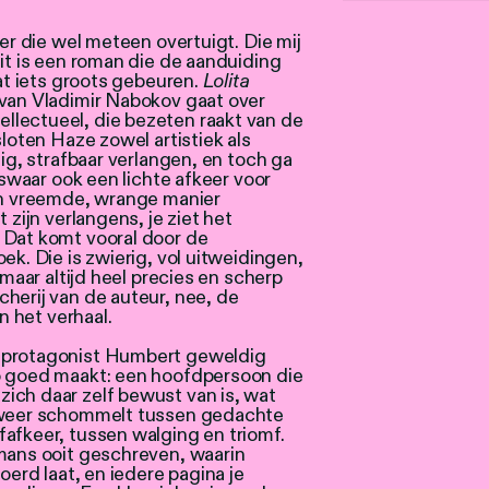
ker die wel meteen overtuigt. Die mij
dit is een roman die de aanduiding
aat iets groots gebeuren.
Lolita
 van Vladimir Nabokov gaat over
lectueel, die bezeten raakt van de
sloten Haze zowel artistiek als
nig, strafbaar verlangen, en toch ga
iswaar ook een lichte afkeer voor
een vreemde, wrange manier
 zijn verlangens, je ziet het
 Dat komt vooral door de
ek. Die is zwierig, vol uitweidingen,
 maar altijd heel precies en scherp
herij van de auteur, nee, de
n het verhaal.
 protagonist Humbert geweldig
o goed maakt: een hoofdpersoon die
ich daar zelf bewust van is, wat
n weer schommelt tussen gedachte
afkeer, tussen walging en triomf.
omans ooit geschreven, waarin
oerd laat, en iedere pagina je