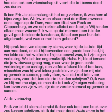
hoe dan ook een vriendschap uit voort die tot benns dood
zou duren.
Ik ben Erik Jan daarna lang uit het oog verloren, ik was hem al
bijna vergeten. We kwamen elkaar rond de milleniumwende
eens tegen op de Dam, voor een filiaal van Peek en
Cloppenburg, en we schrokken allebei een beetje. Wij kenden
elkaar, maar waarom? Ik was op dat moment een in ieder
geval gesubsidieerde kunstenaar, ik had een paar bundels
uitgebracht, wat was er met hem gebeurd?
Hij sprak toen van de poetry slams, waar hij de laatste tijd
aan meedeed, en dat hij bovendien een goede baan had, hij
vertelde dat het wel leek of hij succesvol was, tot zijn eigen
verbazing. We lachten ongemakkelijk. Haha. Hij bleef iemand
die je weliswaar graag mag, maar waar je geen echte
verbinding mee aanlegt, een zelfde afstand bleef bestaan,
misschien was hij wel teleurgesteld over zijn door mij niet
opgemerkte succes, poetry slam, was dat niet iets voor
amateurs, voor dichters die niet konden schrijven? O, ik was
zo blij met me eige, de man die tot ook
zijn
eigen verbazing
kon leven van zijn werk, zijn door verder niemand opgemerkte
succes.
Al die verbazing.
En ik vertel dit allemaal omdat ik daar ook best een boek over
zou kunnen schrijven, als ik dat maar deed.
Hallo muur
is het