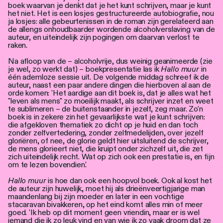
boek waarvan je denkt dat je het kunt schrijven, maar je kunt
het niet. Het is een losjes gestructureerde autobiografie, nou
ja losjes: alle gebeurtenissen in de roman zijn gerelateerd aan
de allengs onhoudbaarder wordende alcoholverslaving van de
auteur, en uiteindelijk zijn pogingen om daarvan verlost te
raken.
Na afloop van de – alcoholvrije, dus weinig geanimeerde (zie
je wel, zo werkt dat) – boekpresentatie las ik
Hallo muur
in
één ademloze sessie uit. De volgende middag schreef ik de
auteur, naast een paar andere dingen die hierboven al aan de
orde komen: 'Het aardige aan dit boek is, dat je alles wat het
"leven als mens" zo moeilijk maakt, als schrijver inzet en weet
te sublimeren – de buitenstaander in jezelf, zeg maar. Zo'n
boek is in zekere zin het gevaarlijkste wat je kunt schrijven:
die afgekloven thematiek zo dicht op je huid en dan toch
zonder zelfvertedering, zonder zelfmedelijden, over jezelf
gloriëren, of nee, de glorie geldt hier uitsluitend de schrijver,
de mens glorieert niet, die kruipt onder zichzelf uit, die zet
zich uiteindelijk recht. Wat op zich ook een prestatie is, en fijn
om te lezen bovendien.'
Hallo muur
is hoe dan ook een hoopvol boek. Ook al kost het
de auteur zijn huwelijk, moet hij als drieënveertigjarige man
maandenlang bij zijn moeder en later in een vochtige
stacaravan bivakkeren, op het eind komt alles min of meer
goed. 'Ik heb op dit moment geen vriendin, maar er is wel
iemand die ik zo leuk vind en van wie ik zo vaak droom dat ze