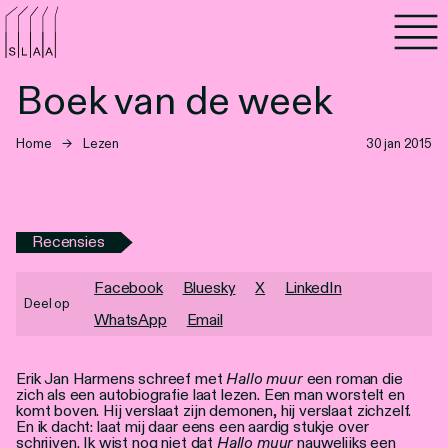
Agenda
Boek van de week
Programma's
Home
→
Lezen
30 jan 2015
Lezen
Luisteren
Recensies
Nieuwsbrief
Facebook
Bluesky
X
LinkedIn
Deel op
Over SLAA
WhatsApp
Email
Vacatures
Erik Jan Harmens schreef met
Hallo muur
een roman die
zich als een autobiografie laat lezen. Een man worstelt en
Locaties
komt boven. Hij verslaat zijn demonen, hij verslaat zichzelf.
En ik dacht: laat mij daar eens een aardig stukje over
schrijven. Ik wist nog niet dat
Hallo muur
nauwelijks een