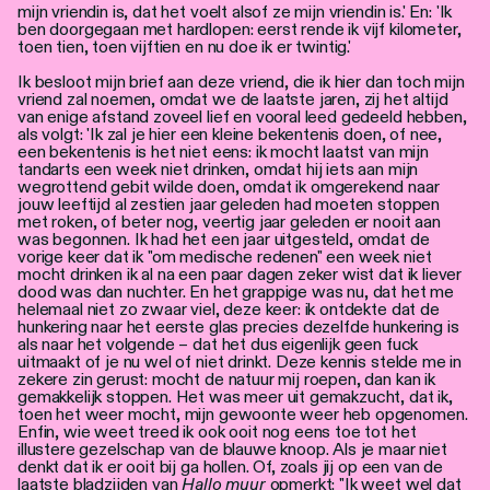
mijn vriendin is, dat het voelt alsof ze mijn vriendin is.' En: 'Ik
ben doorgegaan met hardlopen: eerst rende ik vijf kilometer,
toen tien, toen vijftien en nu doe ik er twintig.'
Ik besloot mijn brief aan deze vriend, die ik hier dan toch mijn
vriend zal noemen, omdat we de laatste jaren, zij het altijd
van enige afstand zoveel lief en vooral leed gedeeld hebben,
als volgt: 'Ik zal je hier een kleine bekentenis doen, of nee,
een bekentenis is het niet eens: ik mocht laatst van mijn
tandarts een week niet drinken, omdat hij iets aan mijn
wegrottend gebit wilde doen, omdat ik omgerekend naar
jouw leeftijd al zestien jaar geleden had moeten stoppen
met roken, of beter nog, veertig jaar geleden er nooit aan
was begonnen. Ik had het een jaar uitgesteld, omdat de
vorige keer dat ik "om medische redenen" een week niet
mocht drinken ik al na een paar dagen zeker wist dat ik liever
dood was dan nuchter. En het grappige was nu, dat het me
helemaal niet zo zwaar viel, deze keer: ik ontdekte dat de
hunkering naar het eerste glas precies dezelfde hunkering is
als naar het volgende – dat het dus eigenlijk geen fuck
uitmaakt of je nu wel of niet drinkt. Deze kennis stelde me in
zekere zin gerust: mocht de natuur mij roepen, dan kan ik
gemakkelijk stoppen. Het was meer uit gemakzucht, dat ik,
toen het weer mocht, mijn gewoonte weer heb opgenomen.
Enfin, wie weet treed ik ook ooit nog eens toe tot het
illustere gezelschap van de blauwe knoop. Als je maar niet
denkt dat ik er ooit bij ga hollen. Of, zoals jij op een van de
laatste bladzijden van
Hallo muur
opmerkt: "Ik weet wel dat