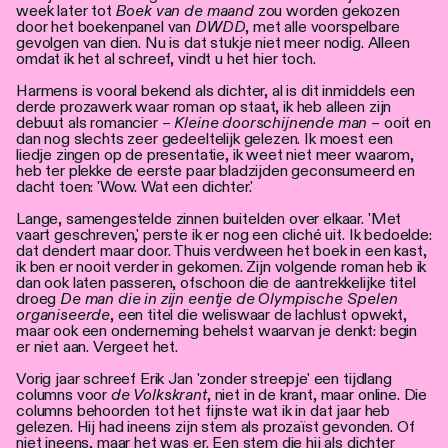
Personen
week later tot
Boek van de maand
zou worden gekozen
door het boekenpanel van
DWDD
, met alle voorspelbare
gevolgen van dien. Nu is dat stukje niet meer nodig. Alleen
Toegankelijkheid
omdat ik het al schreef, vindt u het hier toch.
Harmens is vooral bekend als dichter, al is dit inmiddels een
Stadsdichter
derde prozawerk waar roman op staat, ik heb alleen zijn
debuut als romancier –
Kleine doorschijnende man
– ooit en
dan nog slechts zeer gedeeltelijk gelezen. Ik moest een
liedje zingen op de presentatie, ik weet niet meer waarom,
heb ter plekke de eerste paar bladzijden geconsumeerd en
dacht toen: 'Wow. Wat een dichter.'
Lange, samengestelde zinnen buitelden over elkaar. 'Met
vaart geschreven,' perste ik er nog een cliché uit. Ik bedoelde:
dat dendert maar door. Thuis verdween het boek in een kast,
ik ben er nooit verder in gekomen. Zijn volgende roman heb ik
dan ook laten passeren, ofschoon die de aantrekkelijke titel
droeg
De man die in zijn eentje de Olympische Spelen
organiseerde
, een titel die weliswaar de lachlust opwekt,
maar ook een onderneming behelst waarvan je denkt: begin
er niet aan. Vergeet het.
Vorig jaar schreef Erik Jan 'zonder streepje' een tijdlang
columns voor
de Volkskrant
, niet in de krant, maar online. Die
columns behoorden tot het fijnste wat ik in dat jaar heb
gelezen. Hij had ineens zijn stem als prozaïst gevonden. Of
niet ineens, maar het was er. Een stem die hij als dichter