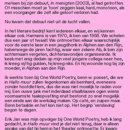
meteen bij zijn debuut,
In menigten
(2003), al had getroffen.
Of misschien moet je 'toon' zeggen: kaal, hard, monotoon, als
een voorganger die zelf alle geloof verloren had.
Nu kwam dat debuut niet uit de lucht vallen.
In het literaire bedrijf kent iedereen elkaar, en wij kennen
elkaar ook. Harmens is van 1970, ik ben van 1958. We schelen
dus een jaar of twaalf. We ontmoetten elkaar waarschijnlijk
voor de eerste keer in een jeugdhonk in Alphen aan den Rijn,
halverwege de jaren tachtig, waar een zekere Ab, ik ben zijn
achternaam vergeten, dichtersavondjes organiseerde. Ik
keek met enig dedain op mijn veel jongere collega neer: hee,
ik kreeg vijftig gulden, hij kreeg niks. En hij woonde nog bij zijn
moeder, in Alphen aan den Rijn.
Ik werkte toen bij One World Poetry, benn w. posset, die we
in
Hallo muur
zullen tegenkomen als bernhard, eveneens
zonder hoofdletters, dus die was niet moeilijk te raden voor
mij. Een ouwe junk met inderdaad staalblauwe ogen wiens
voornaamste taakopvatting eruit bestond: zo snel mogelijk
een einde aan de werkdag maken. Op café, en zuipen maar.
Benn betaalde en het kon niet op. Het begrip 'verslaving'
begon te dagen.
Erik Jan was mijn opvolger bij One World Poetry, heb ik lang
gedacht, in
Hallo muur
vind je dat niet terug, daar is alleen
sprake van dat hij hem in het theater ontmoette. Er kwam